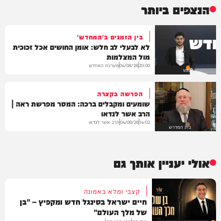
הנצפים ביותר
בין הזמנים ב'המחדש'
לא לבעלי לב חלש: אומן החושים אכל זכוכית
מול המצלמות
מערכת המחדש
04/08/26
20:00
VOD
הפרשה בקצרה
שומעים ומקבלים ברכה: המסר מפרשת ראה |
הרב אשר לנדאו
הרב אשר לנדאו
04/08/26
14:02
בית המדרש
אולי יעניין אותך גם
קצבי ומלא באמונה
חיים ישראל בסינגל חדש ומקפיץ – "בן
של מלך העולם"