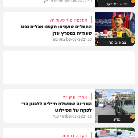
22:30
05/08/26
המחדש מיוזיק
חדש במוזיקה
הסלמה מול סעודיה?
החות'ים טוענים: תקפנו מכלית נפט
סעודית במפרץ עדן
21:50
05/08/26
יצחק כהן
צבא וביטחון
אחרי יוניפי"ל
המדינה שתשלח חיילים ללבנון כדי
לפקח על הפיילוט
21:36
05/08/26
דודי סגל
מדיני
חקירה נפתחה