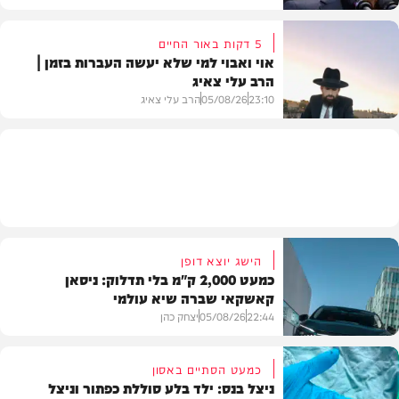
5 דקות באור החיים
אוי ואבוי למי שלא יעשה העברות בזמן |
הרב עלי צאיג
בעולם
23:10
05/08/26
הרב עלי צאיג
בית המדרש
הישג יוצא דופן
כמעט 2,000 ק"מ בלי תדלוק: ניסאן
קאשקאי שברה שיא עולמי
22:44
05/08/26
יצחק כהן
כמעט הסתיים באסון
ניצל בנס: ילד בלע סוללת כפתור וניצל