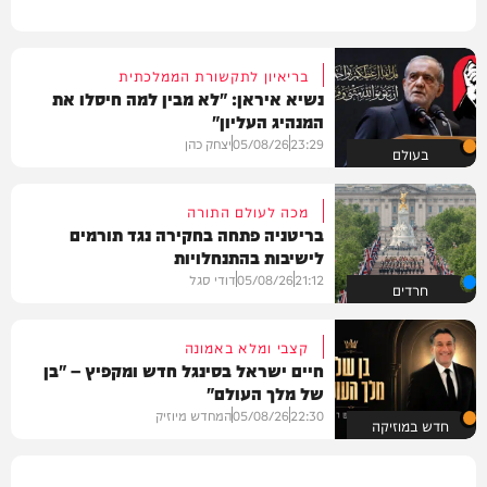
בריאיון לתקשורת הממלכתית
נשיא איראן: "לא מבין למה חיסלו את
המנהיג העליון"
23:29
05/08/26
יצחק כהן
בעולם
מכה לעולם התורה
בריטניה פתחה בחקירה נגד תורמים
לישיבות בהתנחלויות
21:12
05/08/26
דודי סגל
חרדים
קצבי ומלא באמונה
חיים ישראל בסינגל חדש ומקפיץ – "בן
של מלך העולם"
22:30
05/08/26
המחדש מיוזיק
חדש במוזיקה