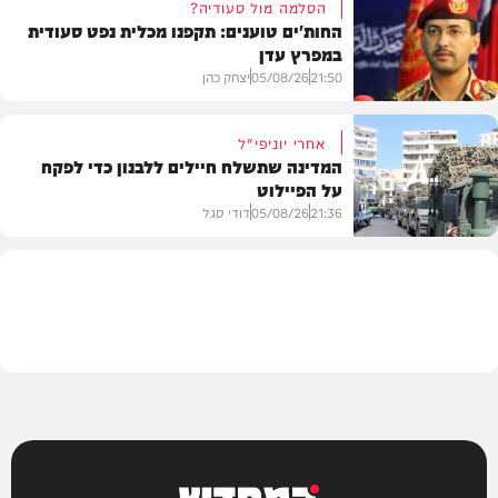
הסלמה מול סעודיה?
החות'ים טוענים: תקפנו מכלית נפט סעודית
במפרץ עדן
תוכן שיווקי
21:50
05/08/26
יצחק כהן
אחרי יוניפי"ל
המדינה שתשלח חיילים ללבנון כדי לפקח
על הפיילוט
צבא וביטחון
21:36
05/08/26
דודי סגל
מדיני
המחדש