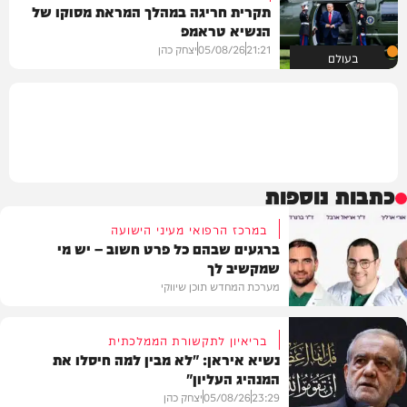
תקרית חריגה במהלך המראת מסוקו של
הנשיא טראמפ
21:21
05/08/26
יצחק כהן
בעולם
כתבות נוספות
במרכז הרפואי מעיני הישועה
ברגעים שבהם כל פרט חשוב – יש מי
שמקשיב לך
מערכת המחדש תוכן שיווקי
בריאיון לתקשורת הממלכתית
נשיא איראן: "לא מבין למה חיסלו את
המנהיג העליון"
תוכן שיווקי
23:29
05/08/26
יצחק כהן