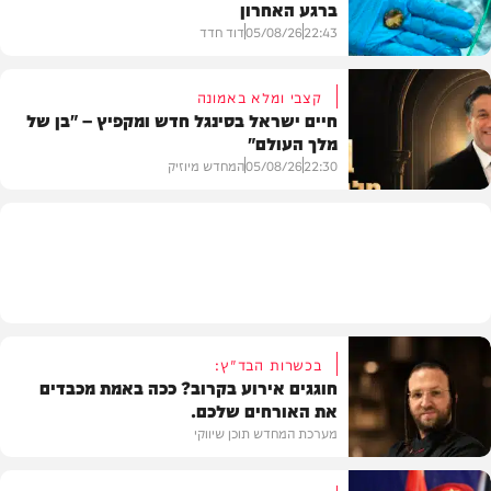
ברגע האחרון
חדשות הרכב
22:43
05/08/26
דוד חדד
קצבי ומלא באמונה
חיים ישראל בסינגל חדש ומקפיץ – "בן של
מלך העולם"
בריאות
22:30
05/08/26
המחדש מיוזיק
חדש במוזיקה
בכשרות הבד"ץ:
חוגגים אירוע בקרוב? ככה באמת מכבדים
את האורחים שלכם.
מערכת המחדש תוכן שיווקי