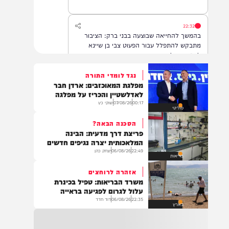
22:32
בהמשך להחייאה שבוצעה בבני ברק: הציבור
מתבקש להתפלל עבור הפעוט צבי בן שיינא
לרפואה שלמה
נגד לומדי התורה
מפלגת המאוכזבים: ארדן חבר
21:32
לאדלשטיין והכריז על מפלגה
בין הזמנים: שלושה בחורי ישיבות חולצו
00:17
07/08/26
שוקי כץ
פוליטי
מהכינרת לאחר שנסחפו לעומק האגם, בחוף
בלתי מוכרז כשהם על גבי אביזר ציפה.
הסכנה הבאה?
פריצת דרך מדעית: הבינה
המלאכותית יצרה נגיפים חדשים
22:49
06/08/26
יצחק כהן
21:31
בריאות
בני ברק: חובשים ופראמדיקים של ארגון הצלה
אזהרה לרוחצים
מבצעים פעולות החייאה על תינוק כבן שנה וחצי
משרד הבריאות: טפיל בכינרת
לאחר שנחנק משקית.
עלול לגרום לפגיעה בראייה
22:35
06/08/26
דוד חדד
בארץ