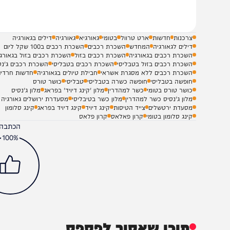
שלח תגובה על הכתבה
צרכנות
חדשות
ארט טרוול
בטומי
גאורגיא
גאורגיה
דילים בגאורגיה
דילים לגאורגיה
המחדש
השכרת רכבים
השכרת רכבים ב100 שקל ליום
השכרת רכבים בגאורגיה
השכרת רכבים בזול
השכרת רכבים בזול בגאורגיה
השכרת רכבים בזול בטבליסי
השכרת רכבים בטבליסי
השכרת רכבים ג'נסיס
השכרת רכבים ללא מסגרת אשראי
חבילת טיולים בגאורגיה
חדשות חרדים
חופשה בטבליסי
חופשה כשרה בטבליסי
טבליסי
כושר טורס
כושר טורס בטומי
כשר למהדרין
מלון 'קינג דיויד' בפראג
מלון ג'נסיס
מלון ג'נסיס כשר למהדרין
מלון כשר בטיבליסי
מסעדרת ירושלים גאורגיה
מסעדת ירטשלים
צייד הטיסות
קינג דיויד
קינג דיויד בפראג
קינג סלומון
קינג סלומון בטומי
קרון פאלאס
קרון פלאס
הכתבה עניינה א