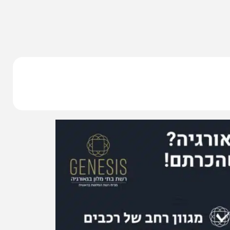
ננת של
חופשת הכל כלול בעיירת הנופש
יה ב״אלפים
'גודאורי' עם קשת טורס