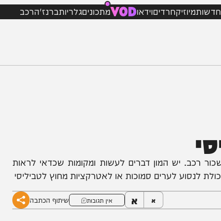
VOD
מיוזיק
חרדים
וידאו
מתכונים
גלריות
ברנז'ה
רכב
רכב. יש המון דברים לעשות ומקומות שכדאי לראות
נסוע לערים סמוכות או לאטרקציות מחוץ לטביליסי
א
שיתוף הכתבה
א
אין תגובות