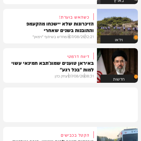
בארץ
כשהאש בוערת!
הזיכרונות שלא יישכחו מהקעמפ
והתובנות בשנים שאחרי
12:21
07/08/26
המחדש בשיתוף "וימאן"
וידאו
דיווח דרמטי
באיראן טוענים שמוג'תבא חמינאי עשוי
למות "בכל רגע"
08:31
07/08/26
יצחק כהן
חדשות
הקטל בכבישים