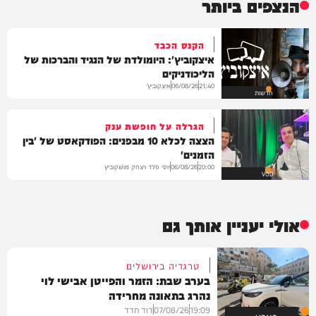
הנצפים ביותר
הקנס הכבד
איצקוביץ': היומולדת של הנגיד והברכות של
הליכודניקים
איצקוביץ'
06/08/26
21:40
חדשות
הגרלה על חופשת ענק
הצצה לכלא 10 מבפנים: הפודקאסט של 'בין
הזמנים'
יוסי פלד ויצחק מושקוביץ
06/08/26
20:00
VOD
אולי יעניין אותך גם
טרגדיה בירושלים
בערב שבת: הזמר והפייטן אבישי לוי
נהרג בתאונה מחרידה
19:09
07/08/26
דוד חדד