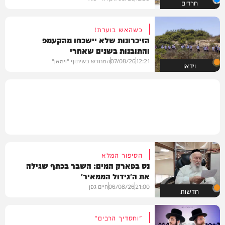
חרדים
כשהאש בוערת!
הזיכרונות שלא יישכחו מהקעמפ
והתובנות בשנים שאחרי
12:21
07/08/26
המחדש בשיתוף "וימאן"
וידאו
הסיפור המלא
נס בפארק המים: השבר בכתף שגילה
את ה'גידול הממאיר'
21:00
06/08/26
חיים גפן
חדשות
"וחסדיך הרבים"