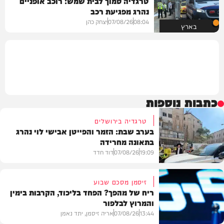
טרגדיה סמוך לבית שמש: רוכב אופניים
נהרג מפגיעת רכב
08:04
07/08/26
יצחק כהן
בארץ
כתבות נוספות
טרגדיה בירושלים
בערב שבת: הזמר והפייטן אבישי לוי נהרג
בתאונה מחרידה
19:09
07/08/26
דוד חדד
זיסמן מסכם שבוע
ריח של מהפך? הפחד בליכוד, הקרבות בימין
והמרוץ לבלפור
בארץ
13:44
07/08/26
אריה זיסמן, יתד נאמן