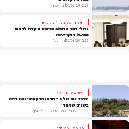
12:39
07/08/26
יצחק כהן
במעונו של הגרי"מ שכטר
גדולי רבני ברסלב בכינוס הוקרה לראשי
ממשל אוקראינה
בעולם
12:33
07/08/26
דודי סגל
חרדים
כשהאש בוערת!
הזיכרונות שלא יישכחו מהקעמפ והתובנות
בשנים שאחרי
12:21
07/08/26
המחדש בשיתוף "וימאן"
אל תהיו תמימים