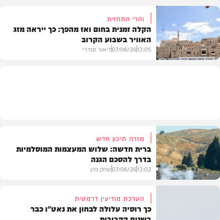
והרי התחזית
הקלה זמנית בחום ואז מהפך: כך ייראה מזג
האוויר בשבוע הקרוב
פוליטי
13:05
07/08/26
ליאור סודרי
מזג האוויר
מזרח תיכון חדש
ברית חדשה: שלוש המעצמות המוסלמיות
בדרך להסכם הגנה
13:02
07/08/26
יצחק כהן
הערכת מודיעין דרמטית
כך רוסיה עלולה לבחון את נאט"ו כבר
בשנים הקרובות
בעולם