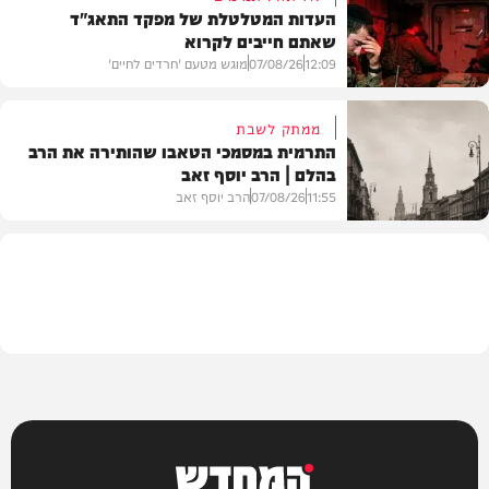
העדות המטלטלת של מפקד התאג"ד
שאתם חייבים לקרוא
וידאו
12:09
07/08/26
מוגש מטעם 'חרדים לחיים'
ממתק לשבת
התרמית במסמכי הטאבו שהותירה את הרב
בהלם | הרב יוסף זאב
דעות
11:55
07/08/26
הרב יוסף זאב
בית המדרש
המחדש