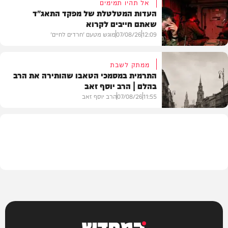
אל תהיו תמימים
העדות המטלטלת של מפקד התאג"ד
שאתם חייבים לקרוא
וידאו
12:09
07/08/26
מוגש מטעם 'חרדים לחיים'
ממתק לשבת
התרמית במסמכי הטאבו שהותירה את הרב
בהלם | הרב יוסף זאב
דעות
11:55
07/08/26
הרב יוסף זאב
בית המדרש
המחדש