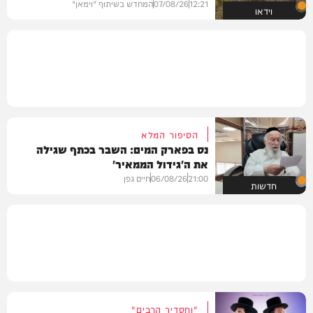
12:21
07/08/26
המחדש בשיתוף "וימאן"
וידאו
הסיפור המלא
נס בפארק המים: השבר בכתף שגילה
את ה'גידול הממאיר'
21:00
06/08/26
חיים גפן
חדשות
"וחסדיך הרבים"