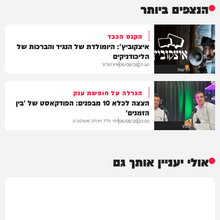
הנצפים ביותר
הקנס הכבד
איצקוביץ': היומולדת של הנגיד והברכות של
הליכודניקים
איצקוביץ'
06/08/26
21:40
חדשות
הגרלה על חופשת ענק
הצצה לכלא 10 מבפנים: הפודקאסט של 'בין
הזמנים'
יוסי פלד ויצחק מושקוביץ
06/08/26
20:00
VOD
אולי יעניין אותך גם