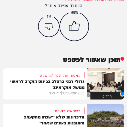
הכתבה עניינה אותך?
99%
1%
תוכן שאסור לפספס
במעונו של הגרי"מ שכטר
גדולי רבני ברסלב בכינוס הוקרה לראשי
ממשל אוקראינה
12:33
07/08/26
דודי סגל
חרדים
כשהאש בוערת!
הזיכרונות שלא יישכחו מהקעמפ
והתובנות בשנים שאחרי