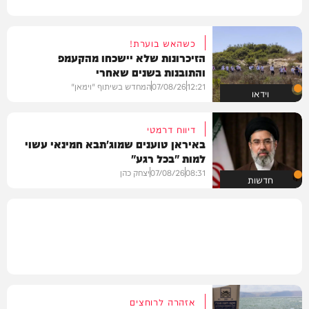
כשהאש בוערת!
הזיכרונות שלא יישכחו מהקעמפ
והתובנות בשנים שאחרי
12:21
07/08/26
המחדש בשיתוף "וימאן"
וידאו
דיווח דרמטי
באיראן טוענים שמוג'תבא חמינאי עשוי
למות "בכל רגע"
08:31
07/08/26
יצחק כהן
חדשות
אזהרה לרוחצים