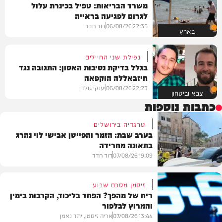
משרד הבריאות: טפיל בכינרת עלול
לגרום לפגיעה בראייה
22:35
06/08/26
דוד חדד
בארץ
נפילת שני החיילים
בגלל בדיקת נסיבות האסון: התגובה נגד
חיזבאללה הוקפאה
22:23
06/08/26
יענקי גולדן
צבא וביטחון
כתבות נוספות
טרגדיה בירושלים
בערב שבת: הזמר והפייטן אבישי לוי נהרג
בתאונה מחרידה
19:09
07/08/26
דוד חדד
זיסמן מסכם שבוע
ריח של מהפך? הפחד בליכוד, הקרבות בימין
והמרוץ לבלפור
בארץ
13:44
07/08/26
אריה זיסמן, יתד נאמן