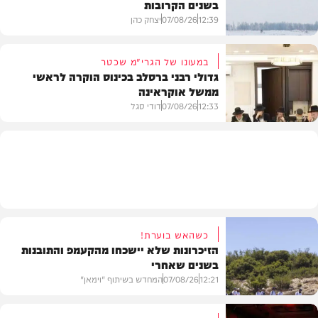
בשנים הקרובות
בעולם
12:39
07/08/26
יצחק כהן
במעונו של הגרי"מ שכטר
גדולי רבני ברסלב בכינוס הוקרה לראשי
ממשל אוקראינה
בעולם
12:33
07/08/26
דודי סגל
חרדים
כשהאש בוערת!
הזיכרונות שלא יישכחו מהקעמפ והתובנות
בשנים שאחרי
12:21
07/08/26
המחדש בשיתוף "וימאן"