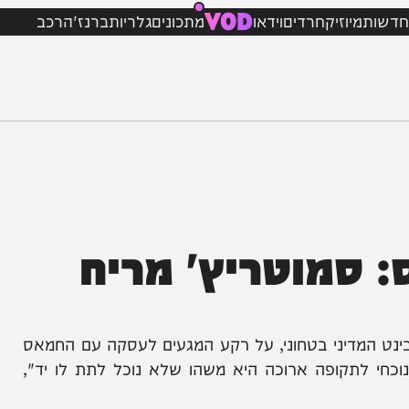
VOD
מיוזיק
חרדים
וידאו
מתכונים
גלריות
ברנז'ה
רכב
סמוטריץ' מריח
מדיני בטחוני, על רקע המגעים לעסקה עם החמאס
קופה ארוכה היא משהו שלא נוכל לתת לו יד",