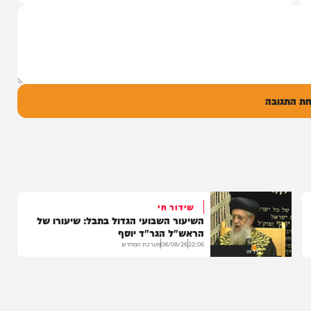
נם של הרב אסף
יונה גרף מגיש: זמר החתונות שרוליק ברזל עם
 חוסה...
סינגל בכורה בדואט מיוחד לצד אברימי...
14:17
06/08/26
המחדש מיוזיק
0
ל
בה