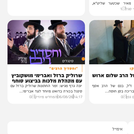
טר
ינוס הוקרה
ינה
ן חסידי ברסלב
כטער שליט"א,
סינגלים
"וחסדיך הרבים"
של הרב שלום ארוש
שרוליק ברזל ואברימי מושקוביץ
עם מקהלת מלכות בביצוע סוחף