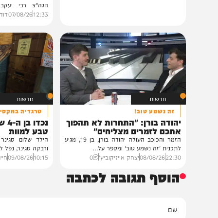
חרדים
במעונו של הגרי"מ שכ
גדולי רבני ברסלב בכ
לראשי ממשל אוקרא
במעונו של פאר הדור וזק
הגה"צ רבי יעקב מאיר ש
ובהשתתפות...
12:33
07/08/26
דודי סגל
1
חדשות
חדשות
זה נשמע טוב!
טרגדיה במקסיקו
יהודה בורן: "התחרות לא תהפוך
נכדו בן ה-4 
אתכם לזמרים מצליחים"
טבע למוות