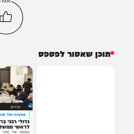
חדשות
פוליטי
בצלאל סמוטריץ'
חרבות ברזל
הכתבה עניינה א
100%
תוכן שאסור לפספס