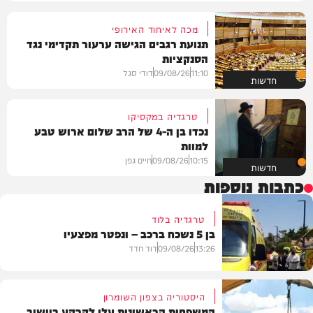
מכה לאיחוד האירופי
תנועת רגבים הגישה ערעור תקדימי נגד
הסנקציות
11:10
09/08/26
דודי סגל
חדשות
טרגדיה במקסיקו
נכדו בן ה-4 של הרב שלום ארוש טבע
למוות
10:15
09/08/26
חיים גפן
חדשות
כתבות נוספות
טרגדיה בלוד
בן 5 נשכח ברכב – ונפטר מפצעיו
13:26
09/08/26
דוד חדד
היסטוריה בצפון השומרון
המשפחות הראשונות עלו לקרקע ביישוב