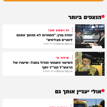
הנצפים ביותר
זה נשמע טוב!
יהודה בורן: "התחרות לא תהפוך אתכם
לזמרים מצליחים"
יצחק אייזיקוביץ'
08/08/26
22:30
חדשות
שידור חי
השיעור השבועי הגדול בתבל: שיעורו של
הראש"ל הגר"ד יוסף
מערכת המחדש
08/08/26
22:06
וידאו
אולי יעניין אותך גם
טרגדיה בלוד