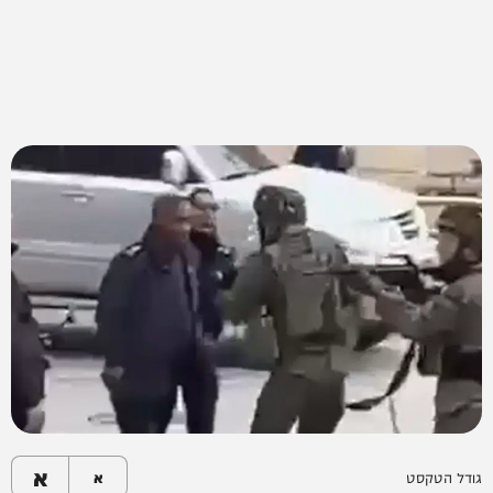
א
גודל הטקסט
א