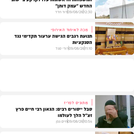
החדש "עמק דותן"
חדשות
12:30
09/08/26
דוד חדד
מכה לאיחוד האירופי
תנועת רגבים הגישה ערעור תקדימי נגד
הסנקציות
בארץ
11:10
09/08/26
דודי סגל
חדשות
מתוניס לפריז
סבל ייסורים רבים: הגאון רבי חיים פרץ
זצ"ל הלך לעולמו
10:54
09/08/26
חיים גפן