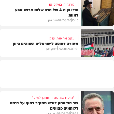
טרגדיה במקסיקו
נכדו בן ה-4 של הרב שלום ארוש טבע
למוות
חרדים
10:15
09/08/26
חיים גפן
עקב מחאות ענק
אזהרה דחופה לישראלים השוהים ביוון
חדשות
09:51
09/08/26
יצחק כהן
חדשות
"הוטח במיטה והתחנן למים"
שר הביטחון דורש תחקיר דחוף על היחס
ללוחמים פצועים
09:39
09/08/26
דודי סגל