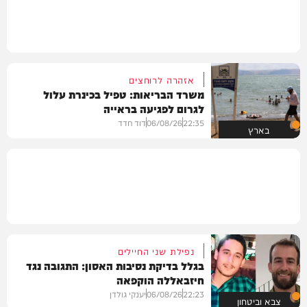
אזהרה לרוחצים
משרד הבריאות: טפיל בכינרת עלול
לגרום לפגיעה בראייה
22:35
06/08/26
דוד חדד
בארץ
נפילת שני החיילים
בגלל בדיקת נסיבות האסון: התגובה נגד
חיזבאללה הוקפאה
22:23
06/08/26
יענקי גולדן
צבא וביטחון