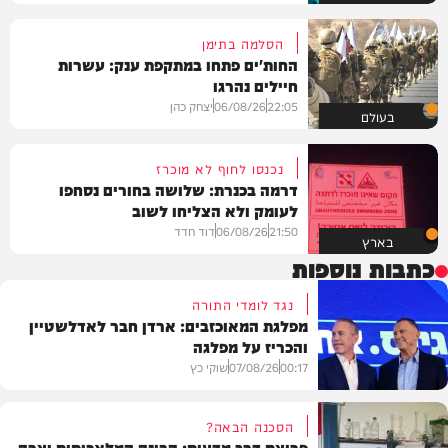
הסלמה בתימן
החות'ים פתחו במתקפת ענק: עשרות
חיילים נהרגו
22:05
06/08/26
יצחק כהן
בעולם
נכנסו לחוף לא מוכרז
דרמה בכנרת: שלושה בחורים נסחפו
לעומק ולא הצליחו לשוב
21:50
06/08/26
דוד חדד
בארץ
כתבות נוספות
נגד לומדי התורה
מפלגת המאוכזבים: ארדן חבר לאדלשטיין
והכריז על מפלגה
00:17
07/08/26
שוקי כץ
הסכנה הבאה?
פריצת דרך מדעית: הבינה המלאכותית יצרה