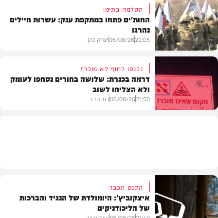
הסלמה בתימן
החות'ים פתחו במתקפת ענק: עשרות חיילים
נהרגו
צבא וביטחון
22:05
06/08/26
יצחק כהן
נכנסו לחוף לא מוכרז
דרמה בכנרת: שלושה בחורים נסחפו לעומק
ולא הצליחו לשוב
בעולם
21:50
06/08/26
דוד חדד
בארץ
הקנס הכבד
איצקוביץ': היומולדת של הנגיד והברכות
של הליכודניקים
21:40
06/08/26
איצקוביץ'