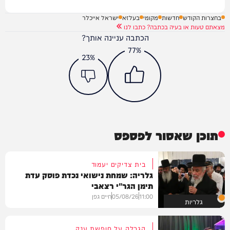
בחצרות הקודש
חדשות
מקומי
בעלזא
ישראל אייכלר
מצאתם טעות או בעיה בכתבה? כתבו לנו
הכתבה עניינה אותך?
77%
23%
תוכן שאסור לפספס
בית צדיקים יעמוד
גלריה: שמחת נישואי נכדת פוסק עדת
תימן הגר"י רצאבי
11:00
05/08/26
חיים גפן
גלריות
הגרלה על חופשת ענק