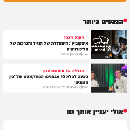
הנצפים ביותר
הקנס הכבד
איצקוביץ': היומולדת של הנגיד והברכות של
הליכודניקים
איצקוביץ'
06/08/26
21:40
חדשות
הגרלה על חופשת ענק
הצצה לכלא 10 מבפנים: הפודקאסט של 'בין
הזמנים'
יוסי פלד ויצחק מושקוביץ
06/08/26
20:00
VOD
אולי יעניין אותך גם