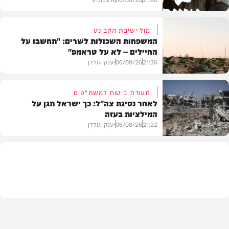
מול ישיבת הקבינט
המשפחות השכולות לשרים: "תחשבו על
החיילים – לא על טראמפ"
חדשות
21:36
06/08/26
יענקי גולדן
תעודת ביטוח למשת"פים
לאחר נסיגת צה"ל: כך ישראל תגן על
המילציות בעזה
צבא וביטחון
21:22
06/08/26
יענקי גולדן
צבא וביטחון