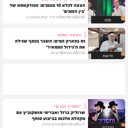
הצצה לכלא 10 מבפנים: הפודקאסט של
'בין הזמנים'
20:00
06/08/26
יוסי פלד ויצחק מושקוביץ
VOD
הסיפור המלא
נס בפארק המים: השבר בכתף שגילה
את ה'גידול הממאיר'
21:00
06/08/26
חיים גפן
חדשות
"וחסדיך הרבים"
שרוליק ברזל ואברימי מושקוביץ עם
מקהלת מלכות בביצוע סוחף
14:17
06/08/26
המחדש מיוזיק
סינגלים