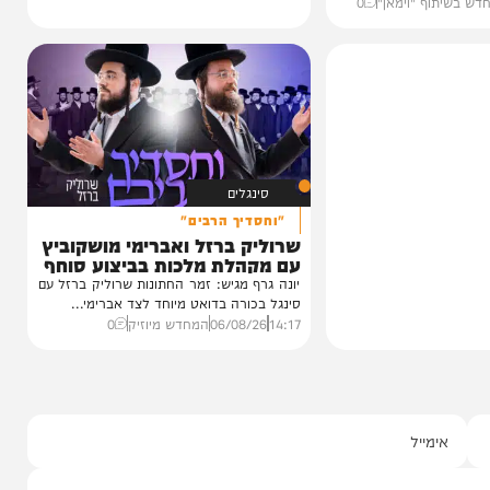
כחו מהקעמפ
חרי
עגוע לקעמפ שבו
איפה...
ף "וימאן"
0
סינגלים
"וחסדיך הרבים"
שרוליק ברזל ואברימי מושקוביץ
עם מקהלת מלכות בביצוע סוחף
יונה גרף מגיש: זמר החתונות שרוליק ברזל עם
סינגל בכורה בדואט מיוחד לצד אברימי...
14:17
06/08/26
המחדש מיוזיק
0