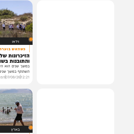
איצקוביץ': היומולדת של הנגיד והברכות
של הליכודניקים
21:40
06/08/26
איצקוביץ'
חדשות
אולי יעניין אותך גם
וידאו
כשהאש בוערת!
הזיכרונות שלא ייש
והתובנות בשנים שא
במשך שנים הוא היה מלא בג
השתתף במשך שנים. הוא זכר 