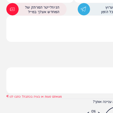
תבא חמינאי
משרד הבריאות: טפיל בכינרת עלול
לגרום לפגיעה בראייה
הניוזלייטר המרתק של
המחדש אצלך במייל