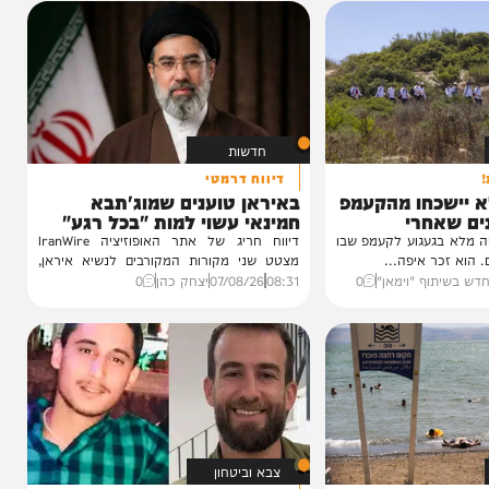
הצצה לכלא 10 מבפנים: הפודקאסט של 'בין
הזמנים'
20:00
06/08/26
יוסי פלד ויצחק מושקוביץ
VOD
חדשות
דיווח דרמטי
כחו מהקעמפ
באיראן טוענים שמוג'תבא
חרי
חמינאי עשוי למות "בכל רגע"
עגוע לקעמפ שבו
דיווח חריג של אתר האופוזיציה IranWire
איפה...
מצטט שני מקורות המקורבים לנשיא איראן,
הטוענים כי...