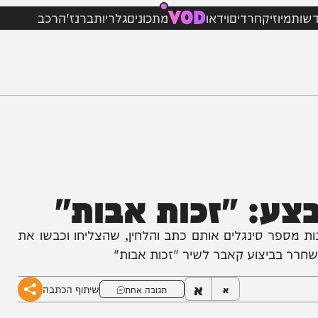
VOD
וזיק
חרדים
וידאו
מתכונים
גלריות
ברנז'ה
רכב
: "זכות אבות"
פר סינגלים אותם כתב והלחין, שהצליחו וכבשו את
בביצוע קאבר לשיר "זכות אבות"
א
שיתוף הכתבה
א
תגובה אחת