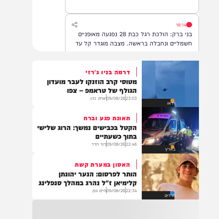
בכביש 1 סמוך לצומת המצודה
18:14
בני ברק: הולכת רגל כבת 28 נפגעה מאופניים
חשמליים ונחבלה בראשה. מצבה מוגדר קל עד
בינוני.
דרמה בניו ג'רזי
מטוסי קרב הוזנקו לעבר מועדון
16:23
הגולף של טראמפ – צפו
האסון בלוד: שוחררה לקבורה גופתו של הילד
23:03
09/08/26
יצחק כהן
וידאו
בצלאל דוד גילר ז״ל בן ה-5 בנו של ר׳ מנשה
גילר מחשובי חסידי חב״ד. הלווייתו ב-18.00
תאונת פגע וברח
בחלקת הילדים בבית העלמין בלוד.
הקטל בכבישים נמשך: הרוג שלישי
בתוך כשעתיים
22:46
09/08/26
דוד חדד
14:01
בארץ
המשטרה: נקבע מותו של הילד בן ה-5 מלוד,
האסון במערת קשת
לאחר שככה"נ נשכח ברכב
הותר לפרסום: הנער יהונתן
קלימיאן ז"ל נהרג במהלך סנפלינג
22:34
09/08/26
חיים גפן
חרדים