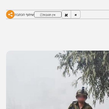
רבי צליפה והכוונת אש מהאוויר ומהיבשה • צפו
א
שיתוף הכתבה
א
אין תגובות