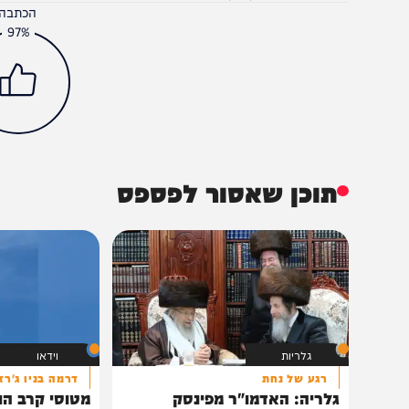
חדשות
צבא וביטחון
הקומנדו
חרבות ברזל
הכתבה עניינה א
97%
תוכן שאסור לפספס