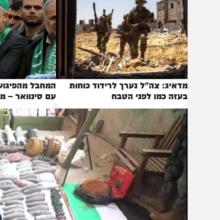
ימונים, משגרים, חגורות נפץ, טילי כתף ווסטים ומטענים.
באותו נושא
דאיג: צה"ל נערך לרידוד כוחות
המחבל מהפיגוע הקטל
עזה כמו לפני הטבח
עם סינוואר – מוחזק 