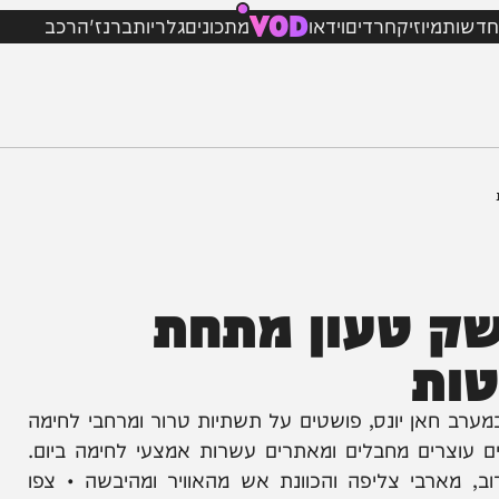
VOD
מיוזיק
חרדים
וידאו
מתכונים
גלריות
ברנז'ה
רכב
 טעון מתחת
ת
חאן יונס, פושטים על תשתיות טרור ומרחבי לחימה
ים מחבלים ומאתרים עשרות אמצעי לחימה ביום.