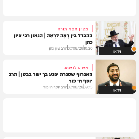
מציון תצא תורה
ההבדל בין רָאָה לרְאֵה | הגאון רבי ציון
כהן
10:20
07/08/26
הרב ציון כהן
וידאו
משהו לנשמה
האגרוף שסגרת יפגע בך ישר בבטן | הרב
יוסף חי פור
09:15
07/08/26
הרב יוסף חי פור
וידאו