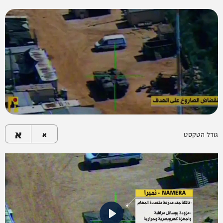
א
גודל הטקסט
א