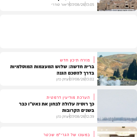
13:05
07/08/26
ליאור סודרי
מזג האוויר
מזרח תיכון חדש
ברית חדשה: שלוש המעצמות המוסלמיות
בדרך להסכם הגנה
13:02
07/08/26
יצחק כהן
הערכת מודיעין דרמטית
כך רוסיה עלולה לבחון את נאט"ו כבר
בשנים הקרובות
בעולם
12:39
07/08/26
יצחק כהן
במעונו של הגרי"מ שכטר