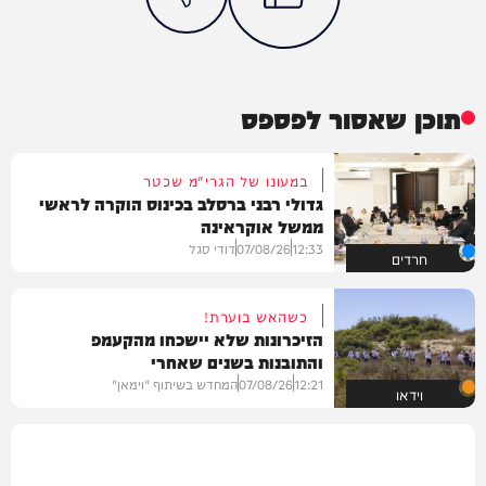
תוכן שאסור לפספס
במעונו של הגרי"מ שכטר
גדולי רבני ברסלב בכינוס הוקרה לראשי
ממשל אוקראינה
12:33
07/08/26
דודי סגל
חרדים
כשהאש בוערת!
הזיכרונות שלא יישכחו מהקעמפ
והתובנות בשנים שאחרי
12:21
07/08/26
המחדש בשיתוף "וימאן"
וידאו