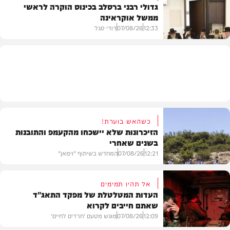
גדולי רבני ברסלב בכינוס הוקרה לראשי
ממשל אוקראינה
בעולם
12:33
07/08/26
דודי סגל
חרדים
כשהאש בוערת!
הזיכרונות שלא יישכחו מהקעמפ והתובנות
בשנים שאחרי
12:21
07/08/26
המחדש בשיתוף "וימאן"
אל תהיו תמימים
העדות המטלטלת של מפקד התאג"ד
שאתם חייבים לקרוא
וידאו
12:09
07/08/26
מוגש מטעם 'חרדים לחיים'