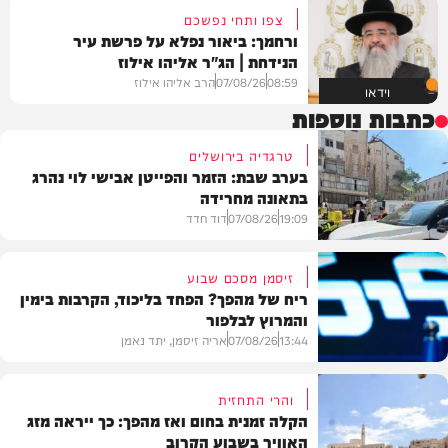
צפו ותחי נפשכם
ורחמך: ביאור נפלא על פרשת עיר
הנידחת | הג"ר אליהו אילוז
08:59
07/08/26
הרב אליהו אילוז
וידאו
כתבות נוספות
טרגדיה בירושלים
בערב שבת: הזמר והפייטן אבישי לוי נהרג
בתאונה מחרידה
19:09
07/08/26
דוד חדד
זיסמן מסכם שבוע
ריח של מהפך? הפחד בליכוד, הקרבות בימין
והמרוץ לבלפור
בארץ
13:44
07/08/26
אריה זיסמן, יתד נאמן
והרי התחזית
הקלה זמנית בחום ואז מהפך: כך ייראה מזג
האוויר בשבוע הקרוב
פוליטי