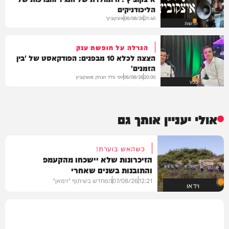
הליכודניקים
איצקוביץ'
06/08/26
21:40
חדשות
הגרלה על חופשת ענק
הצצה לכלא 10 מבפנים: הפודקאסט של 'בין
הזמנים'
יוסי פלד ויצחק מושקוביץ
06/08/26
20:00
VOD
אולי יעניין אותך גם
כשהאש בוערת!
הזיכרונות שלא יישכחו מהקעמפ
והתובנות בשנים שאחרי
12:21
07/08/26
המחדש בשיתוף "וימאן"
וידאו