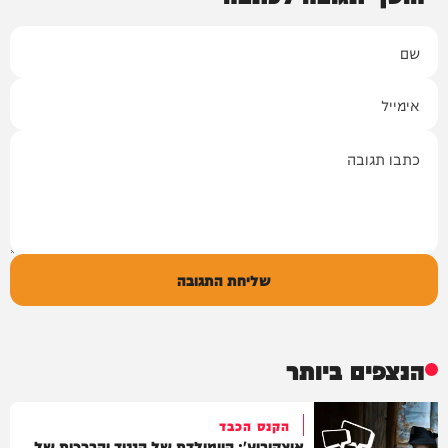
שם
אימייל
תגובה
שליחת התגובה
הנצפים ביותר
הקנס הכבד
איצקוביץ': היומולדת של הנגיד והברכות של