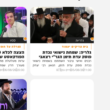
תוכן שאסור לפספס
גלריות
VOD
בית צדיקים יעמוד
הגרלה על חופשת ענק
גלריה: שמחת נישואי נכדת
הצצה לכלא 0
פוסק עדת תימן הגר"י רצאבי
הפודקאסט של 'בין ה
רבנים ואישי ציבור השתתפו בשמחת נישואי