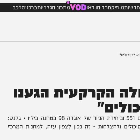
VOD
מיוזיק
חרדים
וידאו
מתכונים
גלריות
ברנז'ה
רכב
ים"
ה הקרקעית הגענו
ים"
שר הביטחון יואב גלנט ביקר היום בחטיבת המילואים 551 וביחידת הניוד של אוגדה 98 במחנה ביל״ו • גלנט:
ולהצלחות - זה נכון לצפון עזה, למחנות המרכז