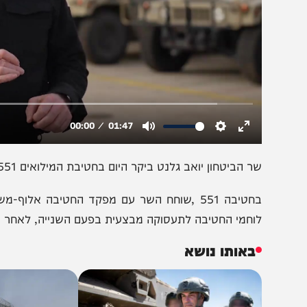
 הביטחון יואב גלנט ביקר היום בחטיבת המילואים 551 וביחידת הניוד של אוגדה 98 במחנה ביל״ו.
בחטיבה 551 ,שוחח השר עם מפקד החטיבה אלוף-משנה
וחמי החטיבה לתעסוקה מבצעית בפעם השנייה, לאחר שלחמו מעל 3 חודשים בצפון רצוע