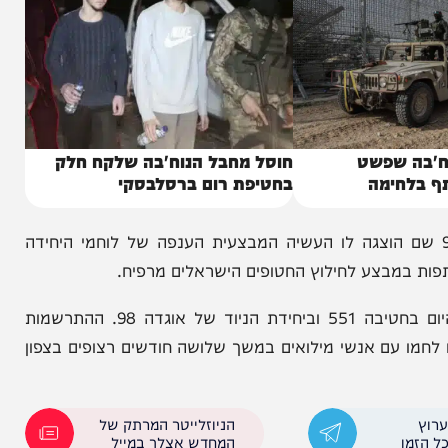
שפשט
חוסל מחבל הנוח'בה שלקח חלק
ימה
בחטיפת רום ברסלבסקי
ר השר במתקן יחידת הניוד של אוגדה 98 שם הוצגה לו העשיה המבצעית הענפה של לוחמי היחידה
שר הביטחון יואב גלנט אמר בסיום הביקור: ״ביקרתי היום בחטיבה 551 וביחידת הניוד של אוגדה 98. ההתרשמות