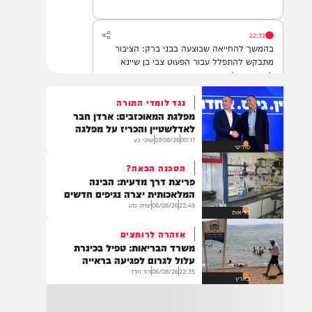
22:32
בהמשך להחייאה שבוצעה בבני ברק: הציבור
מתבקש להתפלל עבור הפעוט צבי בן שיינא
לרפואה שלמה
נגד לומדי התורה
מפלגת המאוכזבים: ארדן חבר
21:32
לאדלשטיין והכריז על מפלגה
בין הזמנים: שלושה בחורי ישיבות חולצו
00:17
07/08/26
שוקי כץ
פוליטי
מהכינרת לאחר שנסחפו לעומק האגם, בחוף
בלתי מוכרז כשהם על גבי אביזר ציפה.
הסכנה הבאה?
פריצת דרך מדעית: הבינה
המלאכותית יצרה נגיפים חדשים
22:49
06/08/26
יצחק כהן
21:31
בריאות
בני ברק: חובשים ופראמדיקים של ארגון הצלה
אזהרה לרוחצים
מבצעים פעולות החייאה על תינוק כבן שנה וחצי
משרד הבריאות: טפיל בכינרת
לאחר שנחנק משקית.
עלול לגרום לפגיעה בראייה
22:35
06/08/26
דוד חדד
בארץ