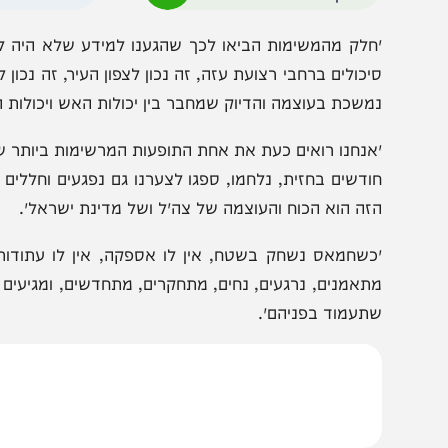
הפעולה של החטיבה ושל היחידה היא בלתי רגילה, הם לחמו 
רצועה ובהמשך בכל רחבי הרצועה״.
הצטרפו לעדכונים חמים
מצטרפים לערוץ
בקבוצת המחדש
ומתחדשים כל הזמן
חלק מהמשימות הביאו לכך שהגענו למידע שלא היה לנו לפני 
יכולים ברחבי רצועת עזה, זה נכון לצפון העיר, זה נכון למחנות
משכת בעוצמה והדיוק שמחבר בין יכולות האש ויכולות המודיעין
אנחנו רואים כעת את אחת התופעות המרשימות ביותר של המלח
ודשים בחזית, נלחמו, ספגו לצערנו גם נפגעים וחללים שהם ח
זה הוא הכוח והעוצמה של צה״ל ושל מדינת ישראל״.
כשחמאס נשחק בשטח, אין לו אספקה, אין לו עתודות, אין לו י
תאמנים, נרגעים, נחים, מתחקרים, מתחדשים, ומגיעים לגל 