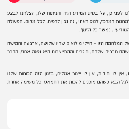
עם אנשי מילואים במשך שלושה חודשים רצופים בצפון
הניוזלייטר המרתק של
המחדש אצלך במייל
כן, על בסיס המידע הזה והניתוח שלו, הצלחנו לבצע
 המרכז, לנוסיראת׳, זה נכון לרפיח, לכל מקום. הפעולה
, נמשך כל הזמן״.
מה הזו – חיילי מילואים שהיו שלושה, ארבעה וחמישה
ברים שלהם, חוזרים וההתייצבות היא מאה אחוז. הדבר
חידות, אין לו ייצור אמל״ח, בזמן הזה הכוחות שלנו
הבא כשהם מוכנים להכות את החמאס וכל משימה אחרת