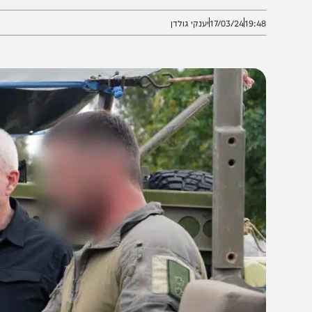
נוסיראת׳ ולרפיח״
19:4
17/03/24
יענקי גולדן