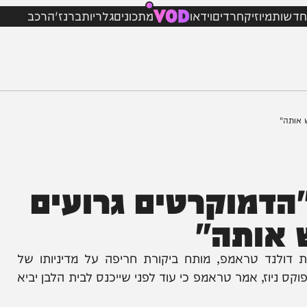
VOD
מיוזיק
חרדים
וידאו
מתכונים
גלריות
ברנז'ה
רכב
דמוקרטים גרועים
ותה"
ד טראמפ, מותח ביקורת חריפה על מדיניותו של
וז, אמר טראמפ כי עוד לפני שייכנס לבית הלבן יביא