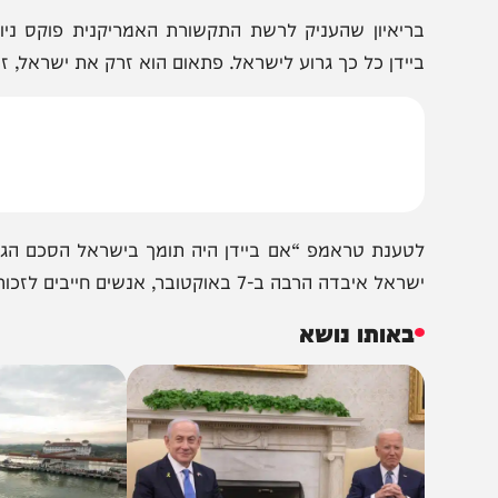
הצטרפו לעדכונים חמים
מצטרפים לערוץ
בקבוצת המחדש
ומתחדשים כל הזמן
ריאיון שהעניק לרשת התקשורת האמריקנית פוקס ניוז אמר 
יידן כל כך גרוע לישראל. פתאום הוא זרק את ישראל, זה מה ש
טענת טראמפ “אם ביידן היה תומך בישראל הסכם הגרעין לא
אל איבדה הרבה ב-7 באוקטובר, אנשים חייבים לזכור את זה, אולי צ’אק שומר שכח את זה”.
באותו נושא