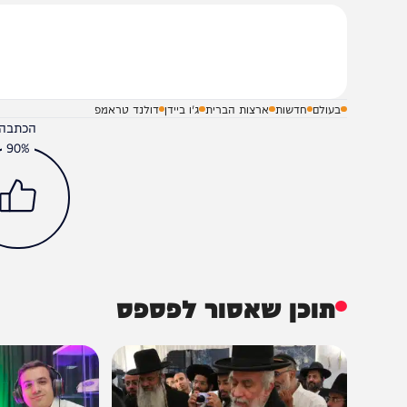
כניס את איראן להסכמי אברהם, אני יודע שזו אמירה גדולה”.
שלח תגובה על הכתבה
בעולם
חדשות
ארצות הברית
ג'ו ביידן
דולנד טראמפ
הכתבה עניינה א
90%