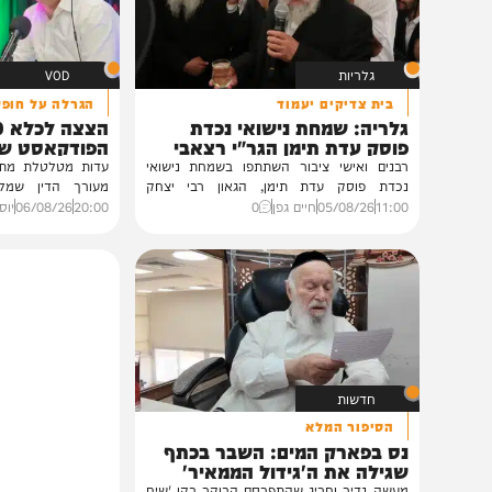
תוכן שאסור לפספס
גלריות
VOD
בית צדיקים יעמוד
הגרלה על חופשת ענק
גלריה: שמחת נישואי נכדת
הצצה לכלא 0
פוסק עדת תימן הגר"י רצאבי
הפודקאסט של 'בין ה
רבנים ואישי ציבור השתתפו בשמחת נישואי
נכדת פוסק עדת תימן, הגאון רבי יצחק
מעורך הדין שמלווה את ב
רצאבי,...
ביקורת...
11:00
05/08/26
חיים גפן
0
20:00
06/08/26
יוסי פלד ויצ