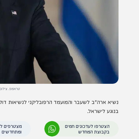
טראמפ. צילום: יונתן זינד
שיא ארה"ב לשעבר והמועמד הרפובליקני לנשיאות דולנד טראמ
נוגע לישראל.