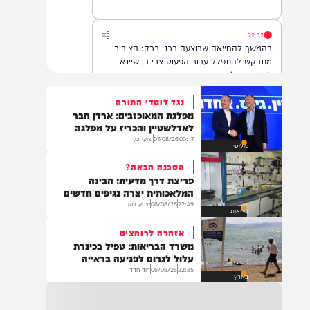
22:32
בהמשך להחייאה שבוצעה בבני ברק: הציבור
מתבקש להתפלל עבור הפעוט צבי בן שיינא
לרפואה שלמה
נגד לומדי התורה
מפלגת המאוכזבים: ארדן חבר
21:32
לאדלשטיין והכריז על מפלגה
בין הזמנים: שלושה בחורי ישיבות חולצו
00:17
07/08/26
שוקי כץ
פוליטי
מהכינרת לאחר שנסחפו לעומק האגם, בחוף
בלתי מוכרז כשהם על גבי אביזר ציפה.
הסכנה הבאה?
פריצת דרך מדעית: הבינה
המלאכותית יצרה נגיפים חדשים
22:49
06/08/26
יצחק כהן
21:31
בריאות
בני ברק: חובשים ופראמדיקים של ארגון הצלה
אזהרה לרוחצים
מבצעים פעולות החייאה על תינוק כבן שנה וחצי
משרד הבריאות: טפיל בכינרת
לאחר שנחנק משקית.
עלול לגרום לפגיעה בראייה
22:35
06/08/26
דוד חדד
בארץ