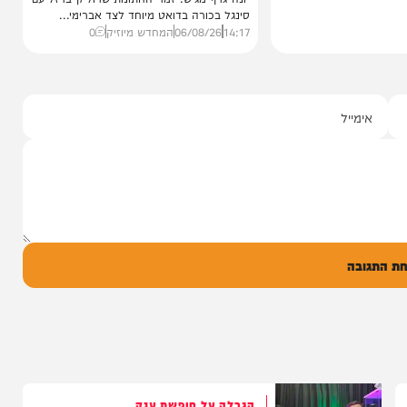
סינגלים
"וחסדיך הרבים"
שרוליק ברזל ואברימי מושקוביץ
עם מקהלת מלכות בביצוע סוחף
יונה גרף מגיש: זמר החתונות שרוליק ברזל עם
סינגל בכורה בדואט מיוחד לצד אברימי...
14:17
06/08/26
המחדש מיוזיק
0
ל