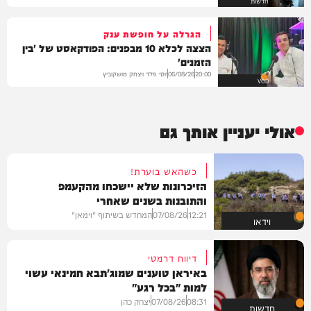
חדשות
הגרלה על חופשת ענק
הצצה לכלא 10 מבפנים: הפודקאסט של 'בין
הזמנים'
יוסי פלד ויצחק מושקוביץ
06/08/26
20:00
VOD
אולי יעניין אותך גם
כשהאש בוערת!
הזיכרונות שלא יישכחו מהקעמפ
והתובנות בשנים שאחרי
12:21
07/08/26
המחדש בשיתוף "וימאן"
וידאו
דיווח דרמטי
באיראן טוענים שמוג'תבא חמינאי עשוי
למות "בכל רגע"
08:31
07/08/26
יצחק כהן
חדשות