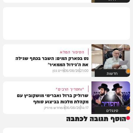
הסיפור המלא
נס בפארק המים: השבר בכתף שגילה
את ה'גידול הממאיר'
21:00
06/08/26
חיים גפן
חדשות
"וחסדיך הרבים"
שרוליק ברזל ואברימי מושקוביץ עם
מקהלת מלכות בביצוע סוחף
14:17
06/08/26
המחדש מיוזיק
סינגלים
הוסף תגובה לכתבה
שם