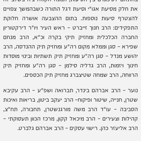
את חלק מסיעת אגו"י וסיעת דגל התורה כשבהמשך צפויים
להצטרף סיעות נוספות. בתום ההצבעה אושרה חלוקת
התפקידים: הרב חנוך זייברט – ראש העיר ויו"ר דירקטוריון
החברה הכלכלית ומחזיק תיקי בקרה וכ"א, הרב מנחם
שפירא – סגן וממלא מקום רה"ע ומחזיק תיק ההנדסה, הרב
יהושע מנדל – סגן רה"ע ומחזיק תיק תשתיות ובינוי מוסדות
חינוך ויזמות, הרב גדליה סילמן – סגן רה"ע ומחזיק תיק
הרווחה, הרב שמחה שטיצברג מחזיק תיק הכספים.
נוער – הרב אברהם בינדר, תברואה ושפ"ע – הרב עקיבא
שטרן, חנייה, שיטור ופיקוח– הרב יעקב ביטון, בריאות ואיכות
הסביבה – עו"ד הרב משה מורגנשטרן, תחבורה, תח"צ,
קהילות וצעירים – הרב מיכאל קקון, מרכז הכוון תעסוקתי –
הרב אליעזר כהן. רישוי עסקים – הרב אברהם גלברט.