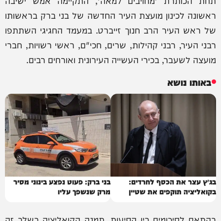
ראשונה לכינון מועצת העיר החדשה של בני ברק בראשותו
של ראש העיר הרב חנוך זייברט. במעמד החגיגי השתתפו
רבני העיר, רבני קהילות, שרים, חכי"ם, ראשי רשויות, חברי
מועצה לשעבר, בכירי העשייה העירונית ואורחים רבים.
באותו נושא
בג״ץ עצר את הכסף לחרדים:
בני ברק: פעוט נפצע בינוני מסיר
בקואליציה תוקפים את שטיין
מרק שנשפך עליו
בהתאם לסיכומים בין הסיעות, תמנה הקואליציה בשלב זה