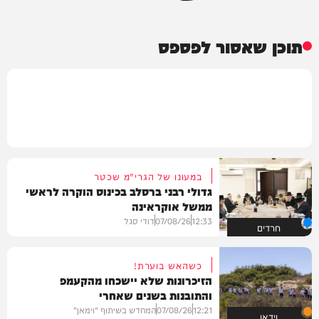
תוכן שאסור לפספס
במעונו של הגרי"מ שכטר
גדולי רבני ברסלב בכינוס הוקרה לראשי
ממשל אוקראינה
12:33
07/08/26
דודי סגל
חרדים
כשהאש בוערת!
הזיכרונות שלא יישכחו מהקעמפ
והתובנות בשנים שאחרי
12:21
07/08/26
המחדש בשיתוף "וימאן"
וידאו