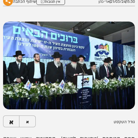
שיתוף הכתבה
15:30
21/03/24
ארי כהן
אין תגובות
א
גודל הטקסט
א
תחת הכותרת 'מחויבים למאה', התקיימה אמש ישיבה