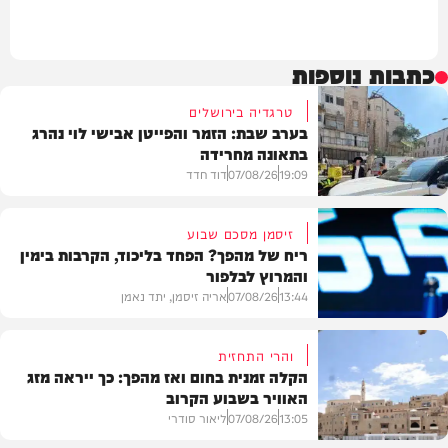
כתבות נוספות
טרגדיה בירושלים
בערב שבת: הזמר והפייטן אבישי לוי נהרג
בתאונה מחרידה
19:09
07/08/26
דוד חדד
זיסמן מסכם שבוע
ריח של מהפך? הפחד בליכוד, הקרבות בימין
והמרוץ לבלפור
בארץ
13:44
07/08/26
אריה זיסמן, יתד נאמן
והרי התחזית
הקלה זמנית בחום ואז מהפך: כך ייראה מזג
האוויר בשבוע הקרוב
פוליטי
13:05
07/08/26
ליאור סודרי