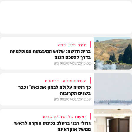
מזג האוויר
מזרח תיכון חדש
ברית חדשה: שלוש המעצמות המוסלמיות
בדרך להסכם הגנה
13:02
07/08/26
יצחק כהן
הערכת מודיעין דרמטית
כך רוסיה עלולה לבחון את נאט"ו כבר
בשנים הקרובות
בעולם
12:39
07/08/26
יצחק כהן
במעונו של הגרי"מ שכטר
גדולי רבני ברסלב בכינוס הוקרה לראשי
ממשל אוקראינה
בעולם