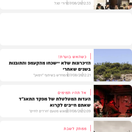
12:33
07/08/26
דודי סגל
חרדים
כשהאש בוערת!
הזיכרונות שלא יישכחו מהקעמפ והתובנות
בשנים שאחרי
12:21
07/08/26
המחדש בשיתוף "וימאן"
אל תהיו תמימים
העדות המטלטלת של מפקד התאג"ד
שאתם חייבים לקרוא
וידאו
12:09
07/08/26
מוגש מטעם 'חרדים לחיים'
ממתק לשבת