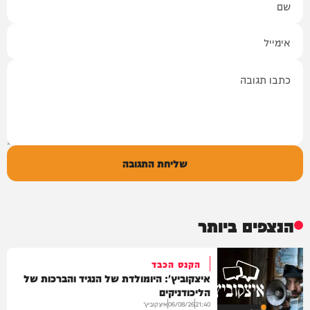
אימייל
תגובה
שליחת התגובה
הנצפים ביותר
הקנס הכבד
איצקוביץ': היומולדת של הנגיד והברכות של
הליכודניקים
איצקוביץ'
06/08/26
21:40