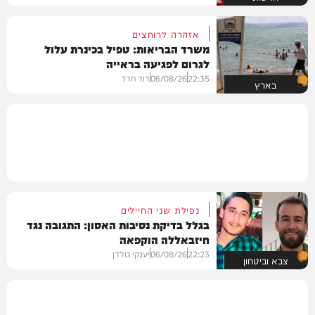
אזהרה לרוחצים
משרד הבריאות: טפיל בכינרת עלול
לגרום לפגיעה בראייה
22:35
06/08/26
דוד חדד
בארץ
נפילת שני החיילים
בגלל בדיקת נסיבות האסון: התגובה נגד
חיזבאללה הוקפאה
22:23
06/08/26
יענקי גולדן
צבא וביטחון