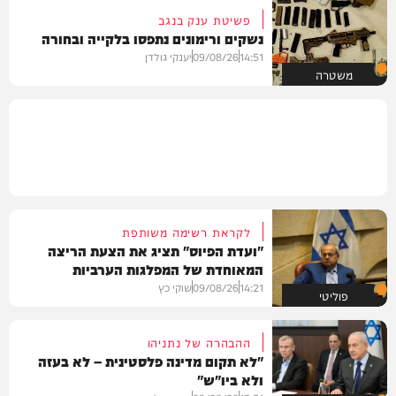
פשיטת ענק בנגב
נשקים ורימונים נתפסו בלקייה ובחורה
14:51
09/08/26
יענקי גולדן
משטרה
לקראת רשימה משותפת
"ועדת הפיוס" תציג את הצעת הריצה
המאוחדת של המפלגות הערביות
14:21
09/08/26
שוקי כץ
פוליטי
ההבהרה של נתניהו
"לא תקום מדינה פלסטינית – לא בעזה
ולא ביו"ש"