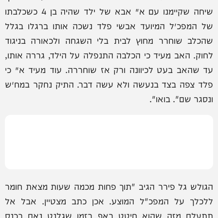
שיחה שקיימנו עם א׳ אבא של ילד שהיה בן 4 כשכלבתו
של המפכ״ל המיועד אבשי פלד נשכה אותו ברגלו בגלל
שהכלב שוחרר מחוץ לבית בלי השגחה ולכאורה בניגוד
לחוק. האב מעיד כי הכלבה התנפלה על הילד, גררה אותו,
עד שהאב בעט לכיוונה ורק אז שוחררה. עוד מעיד א׳ כי
פלד צפה בצד בנעשה ולא עשה דבר. התיק נחקר במח״ש
ונסגר שם". בואו".
הגולש גל פירר הגיב "תוך פחות מכמה שעות מצאת חומר
ללכלך על המפכ"ל המוצע. אכן כתב מצטיין. אבל אל
תתעלם מזה שהוא חיטט באף בזמן שגלנט נאם בכנס