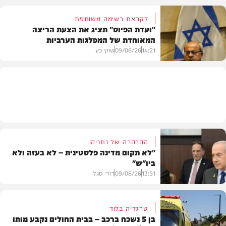
לקראת רשימה משותפת
"ועדת הפיוס" תציג את הצעת הריצה
המאוחדת של המפלגות הערביות
משטרה
14:21
09/08/26
שוקי כץ
פוליטי
ההבהרה של נתניהו
"לא תקום מדינה פלסטינית – לא בעזה ולא
ביו"ש"
13:51
09/08/26
דודי סגל
טרגדיה בלוד
בן 5 נשכח ברכב – בבית החולים נקבע מותו
חדשות