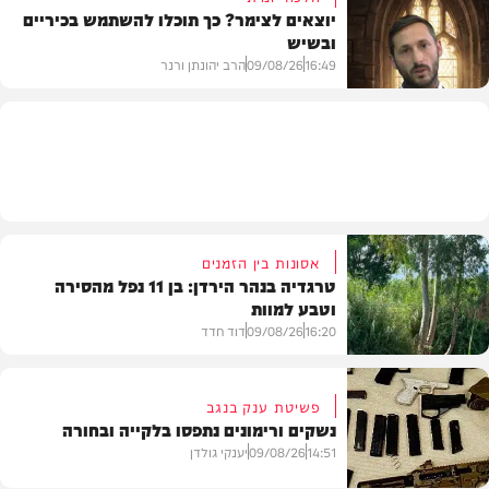
יוצאים לצימר? כך תוכלו להשתמש בכיריים
ובשיש
בעולם
16:49
09/08/26
הרב יהונתן ורנר
הלכה
אסונות בין הזמנים
טרגדיה בנהר הירדן: בן 11 נפל מהסירה
וטבע למוות
16:20
09/08/26
דוד חדד
פשיטת ענק בנגב
נשקים ורימונים נתפסו בלקייה ובחורה
בארץ
14:51
09/08/26
יענקי גולדן