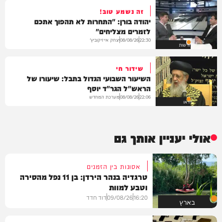
זה נשמע טוב!
יהודה בורן: "התחרות לא תהפוך אתכם
לזמרים מצליחים"
יצחק אייזיקוביץ'
08/08/26
22:30
חדשות
שידור חי
השיעור השבועי הגדול בתבל: שיעורו של
הראש"ל הגר"ד יוסף
מערכת המחדש
08/08/26
22:06
וידאו
אולי יעניין אותך גם
אסונות בין הזמנים
טרגדיה בנהר הירדן: בן 11 נפל מהסירה
וטבע למוות
16:20
09/08/26
דוד חדד
בארץ