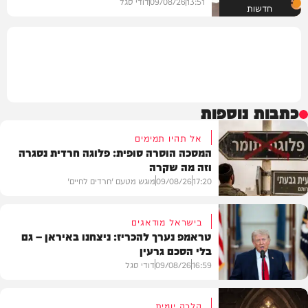
13:51
09/08/26
דודי סגל
חדשות
כתבות נוספות
אל תהיו תמימים
המסכה הוסרה סופית: פלוגה חרדית נסגרה
וזה מה שקרה
17:20
09/08/26
מוגש מטעם 'חרדים לחיים'
בישראל מודאגים
טראמפ נערך להכריז: ניצחנו באיראן – גם
בלי הסכם גרעין
דעות
16:59
09/08/26
דודי סגל
הלכה יומית