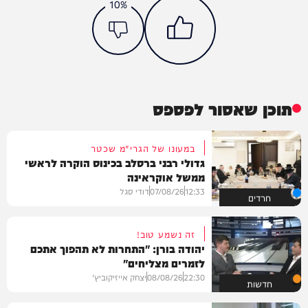
10%
תוכן שאסור לפספס
במעונו של הגרי"מ שכטר
גדולי רבני ברסלב בכינוס הוקרה לראשי
ממשל אוקראינה
12:33
07/08/26
דודי סגל
חרדים
זה נשמע טוב!
יהודה בורן: "התחרות לא תהפוך אתכם
לזמרים מצליחים"
22:30
08/08/26
יצחק אייזיקוביץ'
חדשות