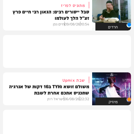
מתוניס לפריז
סבל ייסורים רבים: הגאון רבי חיים פרץ
זצ"ל הלך לעולמו
10:54
09/08/26
חיים גפן
חרדים
שבת Upmix
משולם זושא וTYH ב16 דקות של אנרגיה
שתכניס אתכם אחרת לשבת
22:32
06/08/26
ישראל רוזן
מיוזיק