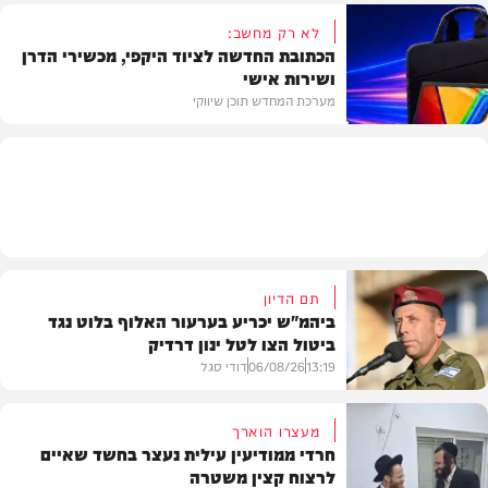
לא רק מחשב:
הכתובת החדשה לציוד היקפי, מכשירי הדרן
ושירות אישי
וידאו
מערכת המחדש תוכן שיווקי
תוכן שיווקי
תם הדיון
ביהמ"ש יכריע בערעור האלוף בלוט נגד
ביטול הצו לטל ינון דרדיק
13:19
06/08/26
דודי סגל
מעצרו הוארך
חרדי ממודיעין עילית נעצר בחשד שאיים
לרצוח קצין משטרה
משפט