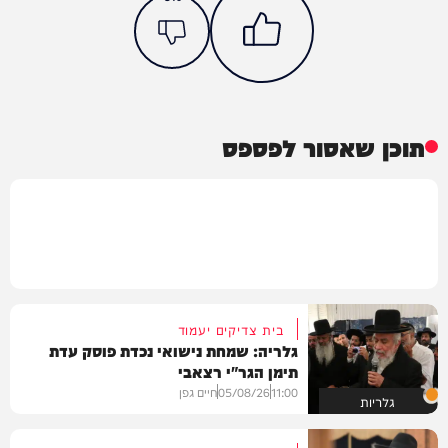
תוכן שאסור לפספס
בית צדיקים יעמוד
גלריה: שמחת נישואי נכדת פוסק עדת
תימן הגר"י רצאבי
11:00
05/08/26
חיים גפן
גלריות