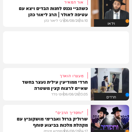
אור המאיר
כשהביי נכנס לחנות הבדים ויצא עם
עטיפה לאולר | הרב ליאור כהן
14:10
06/08/26
רבי ליאור כהן
וידאו
מעצרו הוארך
חרדי ממודיעין עילית נעצר בחשד
שאיים לרצוח קצין משטרה
13:05
06/08/26
יוסי פלד
חרדים
"וחסדיך הרבים"
שרוליק ברזל ואברימי מושקוביץ עם
מקהלת מלכות בביצוע סוחף
14:17
06/08/26
המחדש מיוזיק