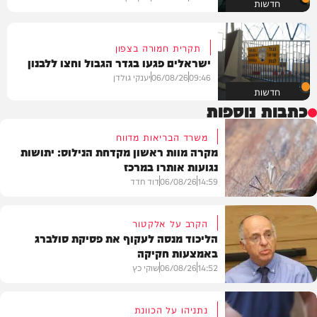
חדשות
תקרית חמורה בצפון
ישראלים פגעו בגדר הגבול וחצו ללבנון
09:46
06/08/26
יענקי גולדן
חדשות
כתבות נוספות
משרד הבריאות מדווח
מקרה מוות ראשון מקדחת הנילוס: יתושות
נגועות אותרו במרכז
14:59
06/08/26
דוד חדד
הקרב על אלקטור
הליכוד מנסה לעקוף את פסיקת סולברג
באמצעות חקיקה
בריאות
14:52
06/08/26
שוקי כץ
נתניהו על הכוונת