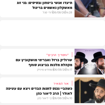
תיעדו אנשי ביטחון ובסיסים: בני זוג
מאשקלון נאשמים בריגול
פוליטי
14:28
06/08/26
דודי סגל
משפט
"וחסדיך הרבים"
שרוליק ברזל ואברימי מושקוביץ עם
מקהלת מלכות בביצוע סוחף
14:17
06/08/26
המחדש מיוזיק
אור המאיר
כשהביי נכנס לחנות הבדים ויצא עם עטיפה
לאולר | הרב ליאור כהן
סינגלים
14:10
06/08/26
רבי ליאור כהן