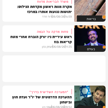
משרד הבריאות מדווח
מקרה מוות ראשון מקדחת הנילוס:
יתושות נגועות אותרו במרכז
14:59
06/08/26
דוד חדד
בריאות
פחות מדקה על הבמה
ראש עיריית ניו יורק הוברח אחרי מטח
קריאות בוז
11:35
06/08/26
יצחק כהן
בעולם
"המערכה השלישית בדרך"
ההערכה הדרמטית של יו"ר ועדת חוץ
וביטחון
09:52
06/08/26
שוקי כץ