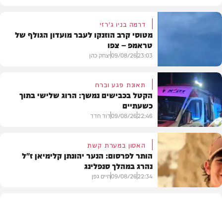
דרמה בניו ג'רזי
מטוסי קרב הוזנקו לעבר מועדון הגולף של
טראמפ – צפו
23:03
09/08/26
יצחק כהן
תאונת פגע וברח
הקטל בכבישים נמשך: הרוג שלישי בתוך
כשעתיים
וידאו
22:46
09/08/26
דוד חדד
האסון במערת קשת
הותר לפרסום: הנער יהונתן קלימיאן ז"ל
נהרג במהלך סנפלינג
בארץ
22:34
09/08/26
חיים גפן