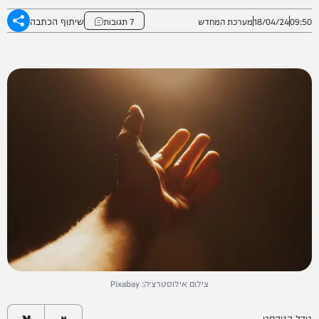
שיתוף הכתבה
09:50
18/04/24
מערכת המחדש
7 תגובות
צילום אילוסטרציה: Pixabay
א
גודל הטקסט
א