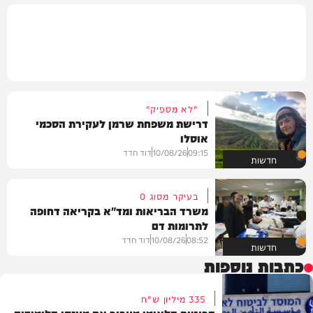
"לא מספיק"
דרישת משפחת שרמן לעקירת הסכמי
אוסלו
09:15
10/08/26
דוד חדד
חדשות
בעיקר מסוג O
משרד הבריאות ומד"א בקריאה דחופה
לתרומות דם
08:52
10/08/26
דוד חדד
חדשות
כתבות נוספות
335 מיליון ש"ח
הביטוח הלאומי מעביר את מענקי הלימודים