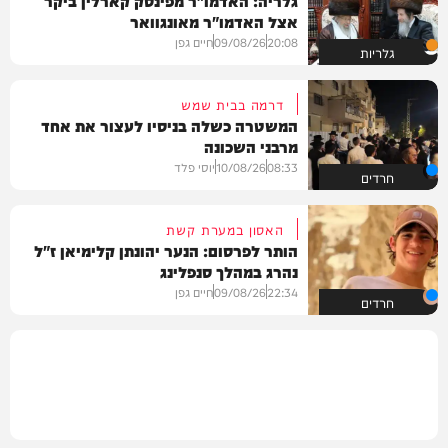
גלריה: האדמו"ר מפינסק קארלין ביקר
אצל האדמו"ר מאונגוואר
20:08
09/08/26
חיים גפן
גלריות
דרמה בבית שמש
המשטרה כשלה בניסיו לעצור את אחד
מרבני השכונה
08:33
10/08/26
יוסי פלד
חרדים
האסון במערת קשת
הותר לפרסום: הנער יהונתן קלימיאן ז"ל
נהרג במהלך סנפלינג
22:34
09/08/26
חיים גפן
חרדים