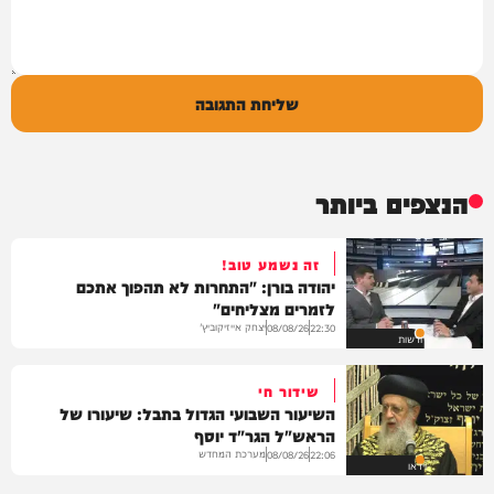
שליחת התגובה
הנצפים ביותר
זה נשמע טוב!
יהודה בורן: "התחרות לא תהפוך אתכם
לזמרים מצליחים"
יצחק אייזיקוביץ'
08/08/26
22:30
חדשות
שידור חי
השיעור השבועי הגדול בתבל: שיעורו של
הראש"ל הגר"ד יוסף
מערכת המחדש
08/08/26
22:06
וידאו