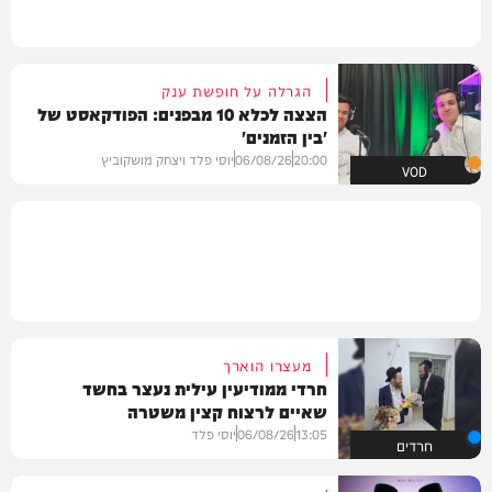
הגרלה על חופשת ענק
הצצה לכלא 10 מבפנים: הפודקאסט של
'בין הזמנים'
20:00
06/08/26
יוסי פלד ויצחק מושקוביץ
VOD
מעצרו הוארך
חרדי ממודיעין עילית נעצר בחשד
שאיים לרצוח קצין משטרה
13:05
06/08/26
יוסי פלד
חרדים