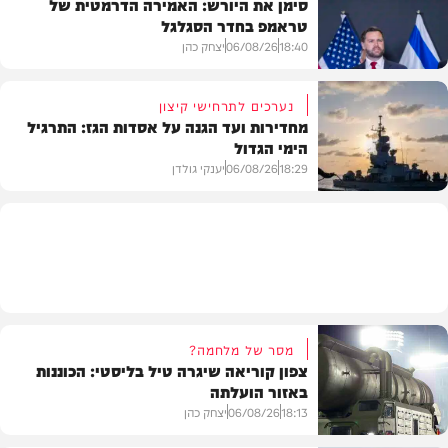
סימן את היורש: האמירה הדרמטית של
טראמפ בחדר הסגלגל
בארץ
18:40
06/08/26
יצחק כהן
נערכים לתרחישי קיצון
מחדירות ועד הגנה על אסדות הגז: התרגיל
הימי הגדול
בעולם
18:29
06/08/26
יענקי גולדן
צבא וביטחון
מסר של מלחמה?
צפון קוריאה שיגרה טיל בליסטי: הכוננות
באזור הועלתה
18:13
06/08/26
יצחק כהן