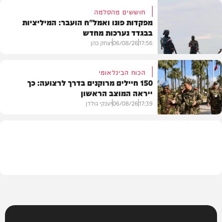
חוששים מהסלמה
מפקדות פונו ואמל"ח הועבר: המיליציות
בבגדד נערכות מחדש
בעולם
17:56
06/08/26
יצחק כהן
הכוח הבינלאומי
150 חיילים מרוקנים בדרך לרצועה: כך
ייראה המוצב הראשון
בעולם
17:39
06/08/26
יענקי גולדן
צבא וביטחון