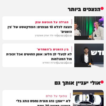
הנצפים ביותר
הגרלה על חופשת ענק
הצצה לכלא 10 מבפנים: הפודקאסט של 'בין
הזמנים'
יוסי פלד ויצחק מושקוביץ
06/08/26
20:00
VOD
בין הזמנים ב'המחדש'
לא לבעלי לב חלש: אומן החושים אכל זכוכית
מול המצלמות
מערכת המחדש
04/08/26
20:00
VOD
אולי יעניין אותך גם
צפצף על כולם
לא ייאמן: נהג מונית נתפס נוהג בלי
רישיון במשך 20 שנה