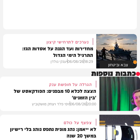
נערכים לתרחישי קיצון
מחדירות ועד הגנה על אסדות הגז:
התרגיל הימי הגדול
18:29
06/08/26
יענקי גולדן
צבא וביטחון
כתבות נוספות
הגרלה על חופשת ענק
הצצה לכלא 10 מבפנים: הפודקאסט של
'בין הזמנים'
20:00
06/08/26
יוסי פלד ויצחק מושקוביץ
צפצף על כולם
לא ייאמן: נהג מונית נתפס נוהג בלי רישיון
במשך 20 שנה
VOD