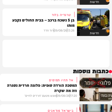
חדשות
טרגדיה בלוד
בן 5 נשכח ברכב – בבית החולים נקבע
מותו
13:26
09/08/26
דוד חדד
חדשות
כתבות נוספות
אל תהיו תמימים
המסכה הורדה סופית: פלוגה חרדית נסגרה
וזה מה שקרה
17:20
09/08/26
מוגש מטעם 'חרדים לחיים'
בישראל מודאגים