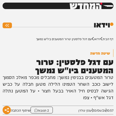
המחדש
0%
וידאו
דף הבית
וידאו
עם דגל פלסטין: טרור המטענים ביו"ש נמשך
שיטה חדשה
עם דגל פלסטין: טרור
המטענים ביו"ש נמשך
טרור המטענים בבנימין נמשך: מחבלים מכפר מאלכ הסמוך
לישוב כוכב השחר הטמינו הלילה מטען חבלה על כביש
הגישה לבסיס חיל האויר בבעל חצור • על המטען נתלה
דגל אש"ף • צפו
שיתוף הכתבה
10:57
30/04/24
יענקי גולדן
2 תגובות