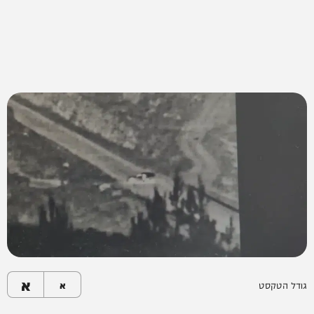
א
גודל הטקסט
א