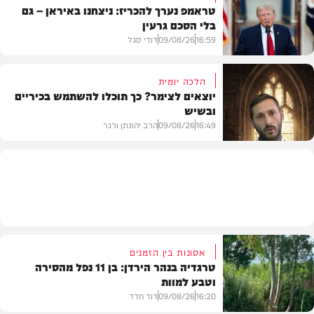
טראמפ נערך להכריז: ניצחנו באיראן – גם
בלי הסכם גרעין
דעות
16:59
09/08/26
דודי סגל
הלכה יומית
יוצאים לצימר? כך תוכלו להשתמש בכיריים
ובשיש
בעולם
16:49
09/08/26
הרב יהונתן ורנר
הלכה
אסונות בין הזמנים
טרגדיה בנהר הירדן: בן 11 נפל מהסירה
וטבע למוות
16:20
09/08/26
דוד חדד