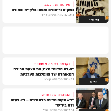
פשיטת ענק בנגב
נשקים ורימונים נתפסו בלקייה ובחורה
14:51
09/08/26
יענקי גולדן
משטרה
לקראת רשימה משותפת
"ועדת הפיוס" תציג את הצעת הריצה
המאוחדת של המפלגות הערביות
14:21
09/08/26
שוקי כץ
פוליטי
ההבהרה של נתניהו
"לא תקום מדינה פלסטינית – לא בעזה
ולא ביו"ש"
13:51
09/08/26
דודי סגל