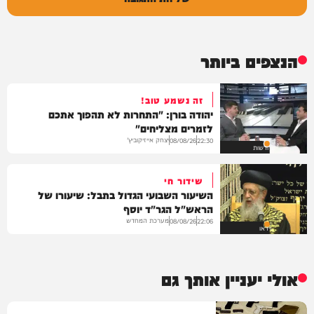
הנצפים ביותר
זה נשמע טוב!
יהודה בורן: "התחרות לא תהפוך אתכם
לזמרים מצליחים"
יצחק אייזיקוביץ'
08/08/26
22:30
חדשות
שידור חי
השיעור השבועי הגדול בתבל: שיעורו של
הראש"ל הגר"ד יוסף
מערכת המחדש
08/08/26
22:06
וידאו
אולי יעניין אותך גם