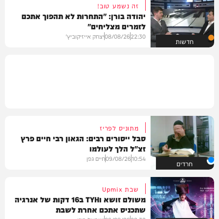
זה נשמע טוב!
יהודה בורן: "התחרות לא תהפוך אתכם
לזמרים מצליחים"
22:30
08/08/26
יצחק אייזיקוביץ'
חדשות
מתוניס לפריז
סבל ייסורים רבים: הגאון רבי חיים פרץ
זצ"ל הלך לעולמו
10:54
09/08/26
חיים גפן
חרדים
שבת Upmix
משולם זושא וTYH ב16 דקות של אנרגיה
שתכניס אתכם אחרת לשבת