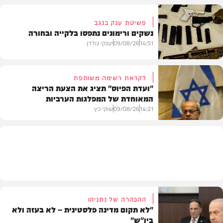
פשיטת ענק בנגב
נשקים ורימונים נתפסו בלקייה ובחורה
בארץ
14:51
09/08/26
יענקי גולדן
לקראת רשימה משותפת
"ועדת הפיוס" תציג את הצעת הריצה
המאוחדת של המפלגות הערביות
משטרה
14:21
09/08/26
שוקי כץ
פוליטי
ההבהרה של נתניהו
"לא תקום מדינה פלסטינית – לא בעזה ולא
ביו"ש"