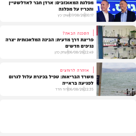
מפלגת המאוכזבים: ארדן חבר לאדלשטיין
והכריז על מפלגה
00:17
07/08/26
שוקי כץ
הסכנה הבאה?
פריצת דרך מדעית: הבינה המלאכותית יצרה
נגיפים חדשים
פוליטי
22:49
06/08/26
יצחק כהן
אזהרה לרוחצים
משרד הבריאות: טפיל בכינרת עלול לגרום
לפגיעה בראייה
בריאות
22:35
06/08/26
דוד חדד
בארץ