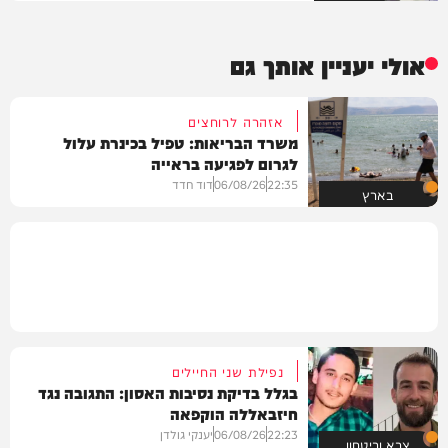
אולי יעניין אותך גם
אזהרה לרוחצים
משרד הבריאות: טפיל בכינרת עלול
לגרום לפגיעה בראייה
22:35
06/08/26
דוד חדד
בארץ
נפילת שני החיילים
בגלל בדיקת נסיבות האסון: התגובה נגד
חיזבאללה הוקפאה
22:23
06/08/26
יענקי גולדן
צבא וביטחון