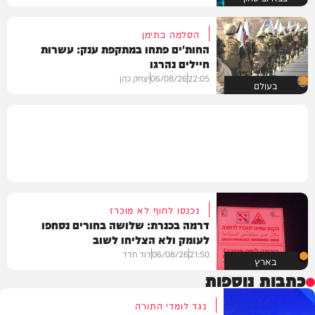
הסלמה בתימן
החות'ים פתחו במתקפת ענק: עשרות
חיילים נהרגו
22:05
06/08/26
יצחק כהן
בעולם
נכנסו לחוף לא מוכרז
דרמה בכנרת: שלושה בחורים נסחפו
לעומק ולא הצליחו לשוב
21:50
06/08/26
דוד חדד
בארץ
כתבות נוספות
נגד לומדי התורה