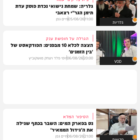
גלריה: שמחת נישואי נכדת פוסק עדת
תימן הגר"י רצאבי
11:00
05/08/26
חיים גפן
גלריות
הגרלה על חופשת ענק
הצצה לכלא 10 מבפנים: הפודקאסט של
'בין הזמנים'
20:00
06/08/26
יוסי פלד ויצחק מושקוביץ
VOD
הסיפור המלא
נס בפארק המים: השבר בכתף שגילה
את ה'גידול הממאיר'
21:00
06/08/26
חיים גפן
חדשות