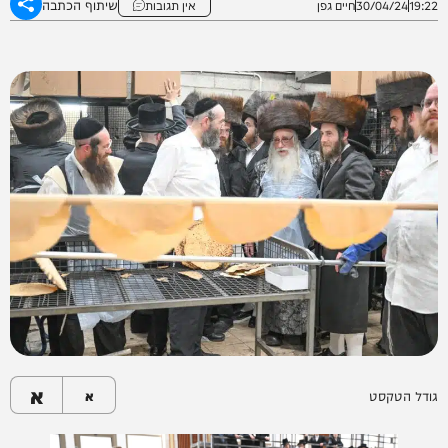
שיתוף הכתבה
19:22
30/04/24
חיים גפן
אין תגובות
א
גודל הטקסט
א