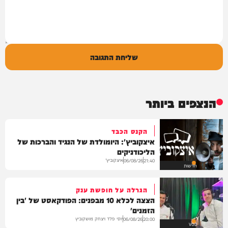
שליחת התגובה
הנצפים ביותר
הקנס הכבד
איצקוביץ': היומולדת של הנגיד והברכות של
הליכודניקים
איצקוביץ'
06/08/26
21:40
חדשות
הגרלה על חופשת ענק
הצצה לכלא 10 מבפנים: הפודקאסט של 'בין
הזמנים'
יוסי פלד ויצחק מושקוביץ
06/08/26
20:00
VOD