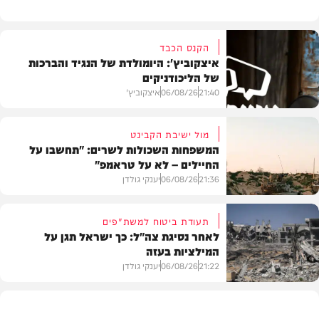
הקנס הכבד
איצקוביץ': היומולדת של הנגיד והברכות
של הליכודניקים
21:40
06/08/26
איצקוביץ'
מול ישיבת הקבינט
המשפחות השכולות לשרים: "תחשבו על
החיילים – לא על טראמפ"
חדשות
21:36
06/08/26
יענקי גולדן
תעודת ביטוח למשת"פים
לאחר נסיגת צה"ל: כך ישראל תגן על
המילציות בעזה
צבא וביטחון
21:22
06/08/26
יענקי גולדן