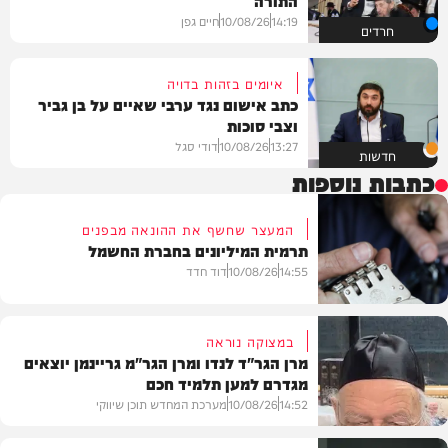
14:19
10/08/26
חיים גפן
חרדים
איומים בזהות בדויה
כתב אישום נגד ערבי שאיים על בן גביר
וצבי סוכות
13:27
10/08/26
דודי סגל
חדשות
כתבות נוספות
המעצר שחשף את ההונאה מבפנים
תרמית המיליונים בחברת החשמל
14:55
10/08/26
דוד חדד
במצוקה נוראה
מרן הגר"ד לנדו ומרן הגר"מ גריינמן יוצאים
מגדרם למען תלמיד חכם
חדשות
14:52
10/08/26
מערכת המחדש תוכן שיווקי