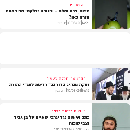
זה מדהים
תפוח, מים ומלח – והנורה נדלקת: מה באמת
קורה כאן?
בית המדרש
14:21
10/08/26
מ. רובן
וידאו
"הרשעה תכלה כעשן"
זעקת מנהיג הדור נגד רדיפת לומדי התורה
14:19
10/08/26
חיים גפן
איומים בזהות בדויה
כתב אישום נגד ערבי שאיים על בן גביר
וצבי סוכות
חרדים
13:27
10/08/26
דודי סגל