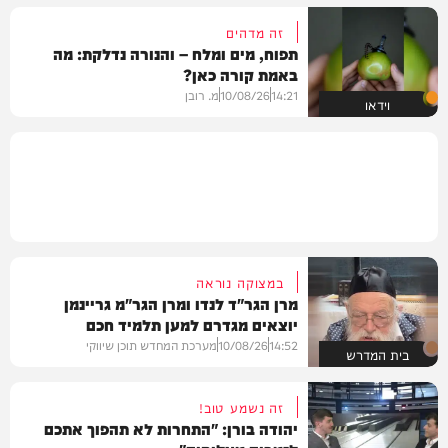
זה מדהים
תפוח, מים ומלח – והנורה נדלקת: מה
באמת קורה כאן?
14:21
10/08/26
מ. רובן
וידאו
במצוקה נוראה
מרן הגר"ד לנדו ומרן הגר"מ גריינמן
יוצאים מגדרם למען תלמיד חכם
14:52
10/08/26
מערכת המחדש תוכן שיווקי
בית המדרש
זה נשמע טוב!
יהודה בורן: "התחרות לא תהפוך אתכם