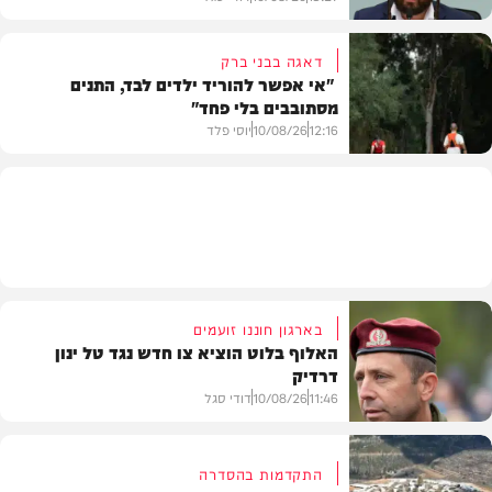
דאגה בבני ברק
"אי אפשר להוריד ילדים לבד, התנים
מסתובבים בלי פחד"
חדשות
12:16
10/08/26
יוסי פלד
חדשות
בארגון חוננו זועמים
האלוף בלוט הוציא צו חדש נגד טל ינון
דרדיק
11:46
10/08/26
דודי סגל
התקדמות בהסדרה