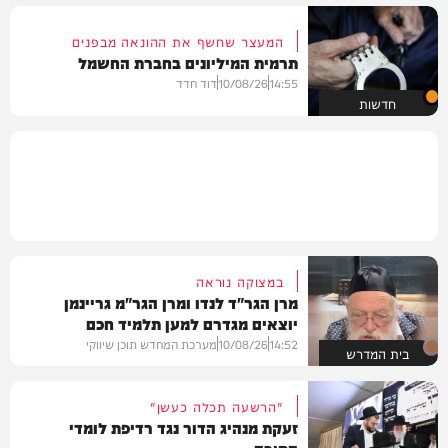
המעצר שחשף את ההונאה מבפנים
תרמית המיליונים בחברת החשמל
14:55
10/08/26
דוד חדד
חדשות
במצוקה נוראה
מרן הגר"ד לנדו ומרן הגר"מ גריינמן
יוצאים מגדרם למען תלמיד חכם
14:52
10/08/26
מערכת המחדש תוכן שיווקי
בית המדרש
"הרשעה תכלה כעשן"
זעקת מנהיג הדור נגד רדיפת לומדי
התורה