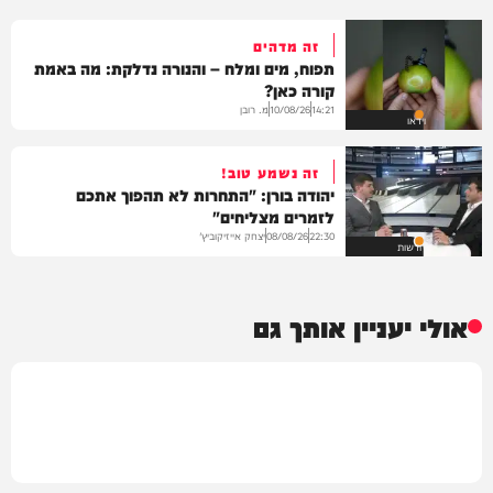
זה מדהים
תפוח, מים ומלח – והנורה נדלקת: מה באמת
קורה כאן?
מ. רובן
10/08/26
14:21
וידאו
זה נשמע טוב!
יהודה בורן: "התחרות לא תהפוך אתכם
לזמרים מצליחים"
יצחק אייזיקוביץ'
08/08/26
22:30
חדשות
אולי יעניין אותך גם