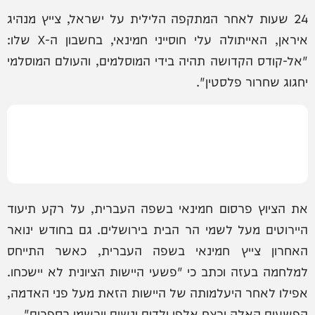
24 שעות לאחר המתקפה הלילית על ישראל, צייץ מנהיג
איראן, האייתולה עלי חוסייני חמינאי, בחשבון ה-X שלו:
"אל-קודס הקדושה תהיה בידי המוסלמים, והעולם המוסלמי
יחגוג שחרור פלסטין".
את הציוץ פרסום חמינאי בשפה העברית, על רקע תיעוד
היירוטים מעל לשמי הר הבית בירושלים. גם בחודש ינואר
האחרון צייץ חמינאי בשפה העברית, כאשר התייחס
למלחמה בעזה וכתב כי "פשעי היישות הציונית לא יישכחו.
אפילו לאחר היעלמותה של היישות הזאת מעל פני האדמה,
הפשעים האלה ורצח אלפי ילדים ונשים יירשמו בספרים".