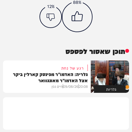
88%
12%
תוכן שאסור לפספס
רגע של נחת
גלריה: האדמו"ר מפינסק קארלין ביקר
אצל האדמו"ר מאונגוואר
20:08
09/08/26
חיים גפן
גלריות