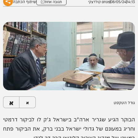
שיתוף הכתבה
14:13
08/05/24
מנחם קולדצקי
תגובה אחת
א
גודל הטקסט
א
הבוקר הגיע שגריר ארה"ב בישראל ג'ק לו לביקור דרמטי
וחריג במעונם של גדולי ישראל בבני ברק, את הביקור פתח
במעונו של מנהיג הציבור הליטאי הרב דב לנדו.