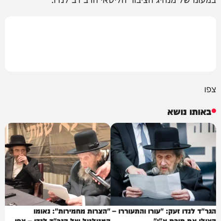
צפו
באותו נושא
הגר"ד לנדו זעק: "עורו והתעוררו –
"הצרות מחמירות": נאומו
הצילו את תורת א"י"
המטלטל של הגר"ד לנדו – צפו