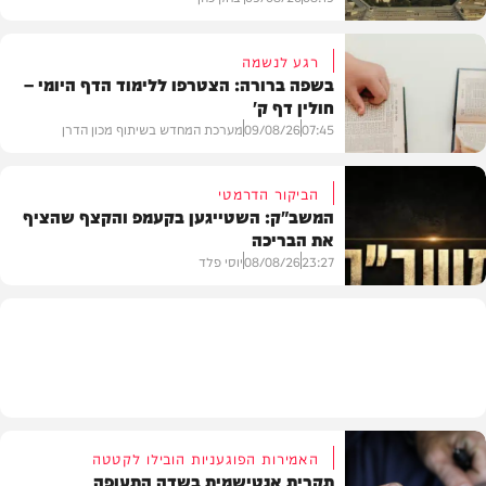
רגע לנשמה
בשפה ברורה: הצטרפו ללימוד הדף היומי –
חולין דף ק'
חדשות
07:45
09/08/26
מערכת המחדש בשיתוף מכון הדרן
הביקור הדרמטי
המשב"ק: השטייגען בקעמפ והקצף שהציף
את הבריכה
בית המדרש
23:27
08/08/26
יוסי פלד
המשב"ק
האמירות הפוגעניות הובילו לקטטה
תקרית אנטישמית בשדה התעופה