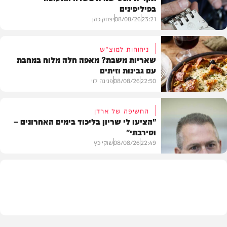
בפיליפינים
23:21
08/08/26
יצחק כהן
ניחוחות למוצ"ש
שאריות משבת? מאפה חלה מלוח במחבת
עם גבינות וזיתים
חדשות
22:50
08/08/26
פנינה לוי
החשיפה של ארדן
"הציעו לי שריון בליכוד בימים האחרונים –
וסירבתי"
מתכונים
22:49
08/08/26
שוקי כץ
חדשות