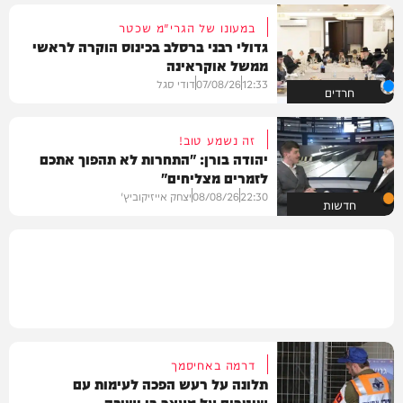
במעונו של הגרי"מ שכטר
גדולי רבני ברסלב בכינוס הוקרה לראשי
ממשל אוקראינה
12:33
07/08/26
דודי סגל
חרדים
זה נשמע טוב!
יהודה בורן: "התחרות לא תהפוך אתכם
לזמרים מצליחים"
22:30
08/08/26
יצחק אייזיקוביץ'
חדשות
דרמה באחיסמך
תלונה על רעש הפכה לעימות עם
שוטרים על מעצר בן ישיבה