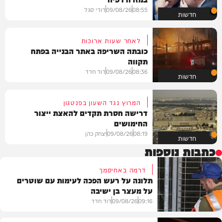
08:55
09/08/26
דודי סגל
חדשות
לאחר שעות ארוכות
כובתה השריפה באתר הבנייה בפתח
תקווה
08:36
09/08/26
דוד חדד
חדשות
המרוץ נגד השעון בפנטגון
דרישה חסרת תקדים להאצת ייצור
החימושים
08:19
09/08/26
יצחק כהן
חדשות
כתבות נוספות
דרמה באחיסמך
תלונה על רעש הפכה לעימות עם שוטרים
על מעצר בן ישיבה
09:16
09/08/26
דוד חדד