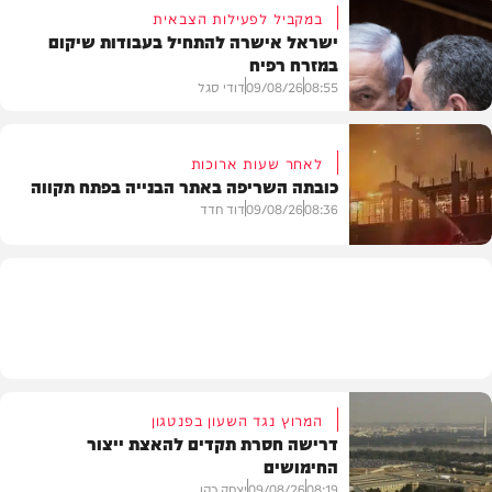
במקביל לפעילות הצבאית
ישראל אישרה להתחיל בעבודות שיקום
במזרח רפיח
חרדים
08:55
09/08/26
דודי סגל
לאחר שעות ארוכות
כובתה השריפה באתר הבנייה בפתח תקווה
חדשות
08:36
09/08/26
דוד חדד
חדשות
המרוץ נגד השעון בפנטגון
דרישה חסרת תקדים להאצת ייצור
החימושים
08:19
09/08/26
יצחק כהן