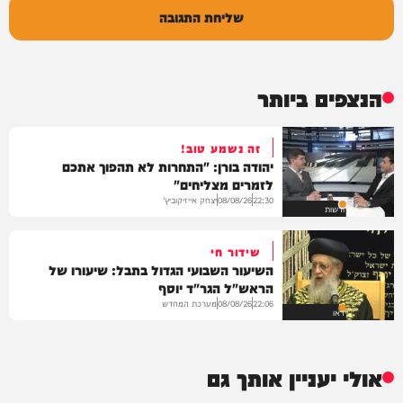
שליחת התגובה
הנצפים ביותר
זה נשמע טוב!
יהודה בורן: "התחרות לא תהפוך אתכם
לזמרים מצליחים"
יצחק אייזיקוביץ'
08/08/26
22:30
חדשות
שידור חי
השיעור השבועי הגדול בתבל: שיעורו של
הראש"ל הגר"ד יוסף
מערכת המחדש
08/08/26
22:06
וידאו
אולי יעניין אותך גם