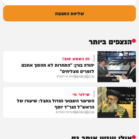
שליחת התגובה
הנצפים ביותר
זה נשמע טוב!
יהודה בורן: "התחרות לא תהפוך אתכם
לזמרים מצליחים"
יצחק אייזיקוביץ'
08/08/26
22:30
חדשות
שידור חי
השיעור השבועי הגדול בתבל: שיעורו של
הראש"ל הגר"ד יוסף
מערכת המחדש
08/08/26
22:06
וידאו
אולי יעניין אותך גם