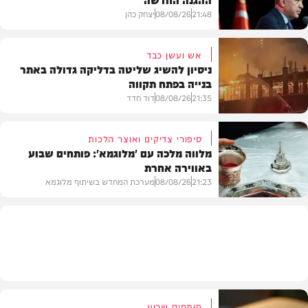
21:48
08/08/26
יצחק כהן
אש ועשן כבד
ניסיון להשיג שליטה בדליקה גדולה באתר
בנייה בפתח תקווה
חדשות
21:35
08/08/26
דוד חדד
סיפורי צדיקים ואוצר הלכות
מלווה מלכה עם 'מלוגמא': פותחים שבוע
באווירה אחרת
חדשות
21:23
08/08/26
מערכת המחדש בשיתוף מלוגמא
פרשת שבוע
פותחים שבוע