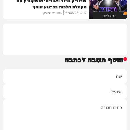
שרוליק ברזל ואברימי מושקוביץ עם
מקהלת מלכות בביצוע סוחף
14:17
06/08/26
המחדש מיוזיק
סינגלים
הוסף תגובה לכתבה
שם
אימייל
תגובה