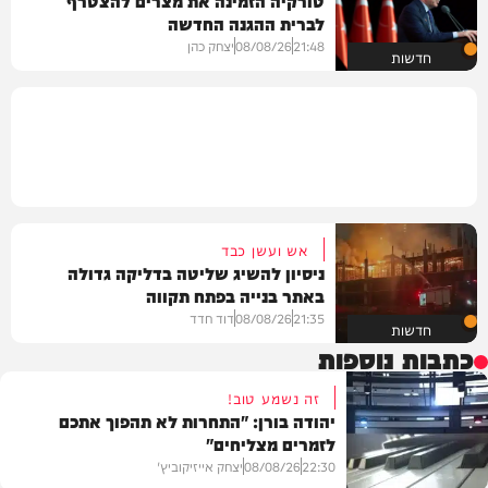
טורקיה הזמינה את מצרים להצטרף
לברית ההגנה החדשה
21:48
08/08/26
יצחק כהן
חדשות
אש ועשן כבד
ניסיון להשיג שליטה בדליקה גדולה
באתר בנייה בפתח תקווה
21:35
08/08/26
דוד חדד
חדשות
כתבות נוספות
זה נשמע טוב!
יהודה בורן: "התחרות לא תהפוך אתכם
לזמרים מצליחים"
22:30
08/08/26
יצחק אייזיקוביץ'