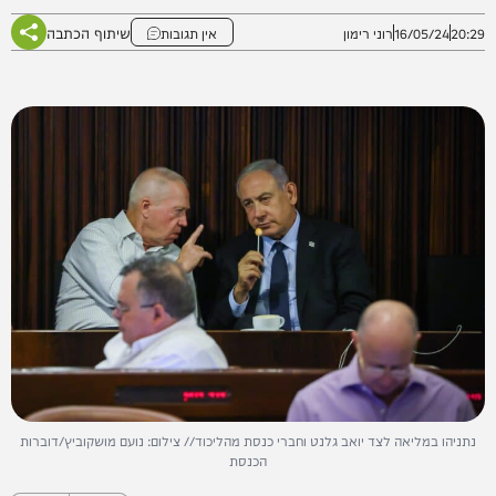
שיתוף הכתבה
20:29
16/05/24
רוני רימון
אין תגובות
נתניהו במליאה לצד יואב גלנט וחברי כנסת מהליכוד// צילום: נועם מושקוביץ/דוברות
הכנסת