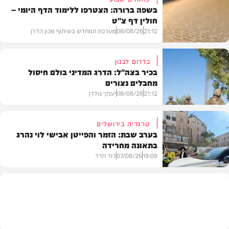
בשפה ברורה: הצטרפו ללימוד הדף היומי –
חולין דף צ"ט
21:12
08/08/26
מערכת המחדש בשיתוף מכון הדרן
בדרום לבנון
בכיר בצה"ל: הדרג המדיני בולם חיסול
מחבלים נצורים
בית המדרש
21:12
08/08/26
יענקי גולדן
טרגדיה בירושלים
בערב שבת: הזמר והפייטן אבישי לוי נהרג
בתאונה מחרידה
חדשות
19:09
07/08/26
דוד חדד
בארץ