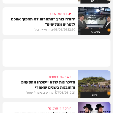
חרדים
זה נשמע טוב!
יהודה בורן: "התחרות לא תהפוך אתכם
לזמרים מצליחים"
22:30
08/08/26
יצחק אייזיקוביץ'
חדשות
כשהאש בוערת!
הזיכרונות שלא יישכחו מהקעמפ
והתובנות בשנים שאחרי
12:21
07/08/26
המחדש בשיתוף "וימאן"
וידאו
"וחסדיך הרבים"