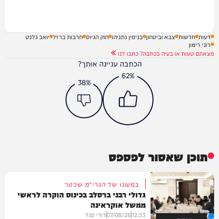
דעות
חדשות
צבא וביטחון
בנימין נתניהו
חוק הגיוס
חרבות ברזל
יואב גלנט
רוני רימון
מצאתם טעות או בעיה בכתבה? כתבו לנו
הכתבה עניינה אותך?
62%
38%
תוכן שאסור לפספס
במעונו של הגרי"מ שכטר
גדולי רבני ברסלב בכינוס הוקרה לראשי
ממשל אוקראינה
12:33
07/08/26
דודי סגל