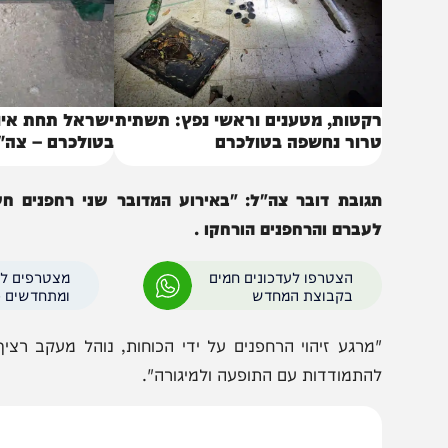
קטות, מטענים וראשי נפץ: תשתית
ישראל תחת איום: רק
רור נחשפה בטולכרם
בטולכרם – צה"ל פתח
גובת דובר צה"ל: "באירוע המדובר שני רחפנים חשודים 
עברם והרחפנים הורחקו .
הצטרפו לעדכונים חמים
מצטרפים לערוץ
בקבוצת המחדש
ומתחדשים כל הזמן
מרגע זיהוי הרחפנים על ידי הכוחות, נוהל מעקב רציף עד ל