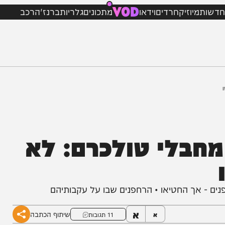
VOD
מיוזיק
חרדים
וידאו
מתכונים
גלריות
ברנז'ה
רכב
בלי טולכרם: לא
ך החטיאו • הרחפנים שבו על עקבותיהם