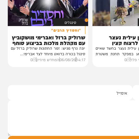
ו בשמחת נישואי
גאון רבי יצחק
סינגלים
"וחסדיך הרבים"
 נעצר
שרוליק ברזל ואברימי מושקוביץ
קצין
עם מקהלת מלכות בביצוע סוחף
נעצר בחשד שאיים
יונה גרף מגיש: זמר החתונות שרוליק ברזל עם
ד תחנת משטרת
סינגל בכורה בדואט מיוחד לצד אברימי...
14:17
06/08/26
המחדש מיוזיק
0