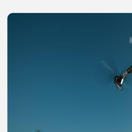
א
שיתוף הכתבה
א
11 תגובות