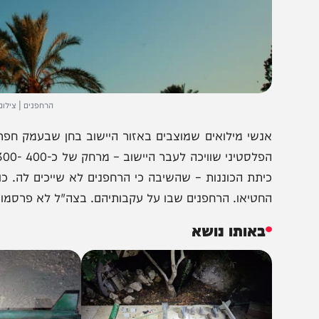
הרחפנים | צילום: Moshe Shai/FLASH90
נשי מילואים שמוצבים באזור היישוב בחן שבעמק חפר זיהו 
יתת הכוננות – שהשיבה כי הרחפנים לא שייכים לה. כוחות 
חטיאו. הרחפנים שבו על עקבותיהם. בצה"ל לא פרסמו הודעה 
באותו נושא