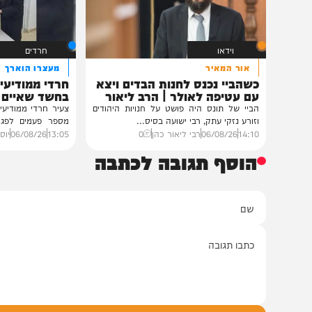
רבנים ואישי ציבור השתתפ
נכדת פוסק עדת תימן, ה
רצאבי,...
11:00
05/08/26
חיים גפן
0
וידאו
חרדים
אור המאיר
מעצרו הוארך
כשהביי נכנס לחנות הבדים ויצא
חרדי ממודיעין עילית
עם עטיפה לאולר | הרב ליאור
בחשד שאיים לרצוח 
כהן
משטרה
הביי של תונס היה פושט על חנויות היהודים
צעיר חרדי ממודיעין עילית 
וזורע נזקי עתק, רבי ישועה בסיס...
מספר פעמים לפגוע במפק
בני...
14:10
06/08/26
רבי ליאור כהן
0
13:05
06/08/26
יוסי פלד
0
הוסף תגובה לכתבה