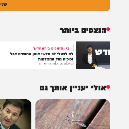
ם
אימיי
גובה
שליחת התגו
הנצפים ביותר
בין הזמנים ב'המחדש'
לא לבעלי לב חלש: אומן החושים אכל
זכוכית מול המצלמות
20:00
04/08/26
מערכת המחדש
VOD