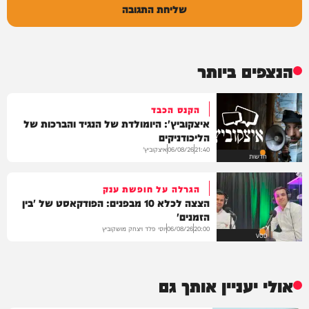
שליחת התגובה
הנצפים ביותר
הקנס הכבד
איצקוביץ': היומולדת של הנגיד והברכות של
הליכודניקים
איצקוביץ'
06/08/26
21:40
חדשות
הגרלה על חופשת ענק
הצצה לכלא 10 מבפנים: הפודקאסט של 'בין
הזמנים'
יוסי פלד ויצחק מושקוביץ
06/08/26
20:00
VOD
אולי יעניין אותך גם