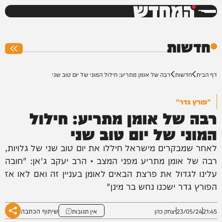
המחדש
0%
חדשות
דף הבית
חדשות
רבה של אומן מתריע: חילול המוני של יום טוב שני
"פורץ גדר"
רבה של אומן מתריע: חילול
המוני של יום טוב שני
לאחר שמבקרים מישראל חיללו את יום טוב שני של גלויות,
רבה של אומן מתריע מפני המצב • הרב יעקב ג'אן: "חובה
עלינו לגדול את פרצת הבאים לאומן בעניין זה ואם לאו אז
הפורץ גדר ישכנו נחש בר מינן"
שיתוף הכתבה
21:45
23/05/24
יצחק כהן
אין תגובות