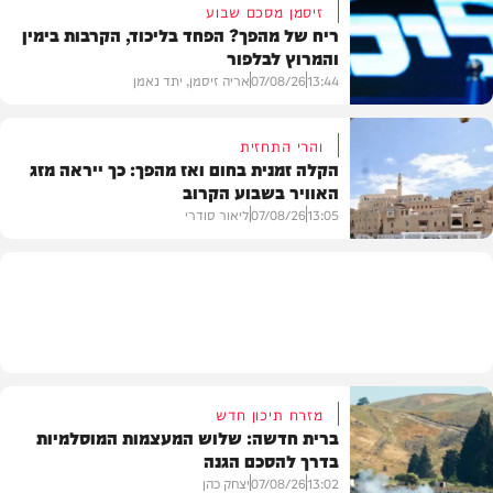
זיסמן מסכם שבוע
ריח של מהפך? הפחד בליכוד, הקרבות בימין
והמרוץ לבלפור
בארץ
13:44
07/08/26
אריה זיסמן, יתד נאמן
והרי התחזית
הקלה זמנית בחום ואז מהפך: כך ייראה מזג
האוויר בשבוע הקרוב
פוליטי
13:05
07/08/26
ליאור סודרי
מזג האוויר
מזרח תיכון חדש
ברית חדשה: שלוש המעצמות המוסלמיות
בדרך להסכם הגנה
13:02
07/08/26
יצחק כהן