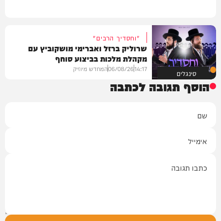
"וחסדיך הרבים"
שרוליק ברזל ואברימי מושקוביץ עם
מקהלת מלכות בביצוע סוחף
14:17
06/08/26
המחדש מיוזיק
סינגלים
הוסף תגובה לכתבה
שם
אימייל
תגובה