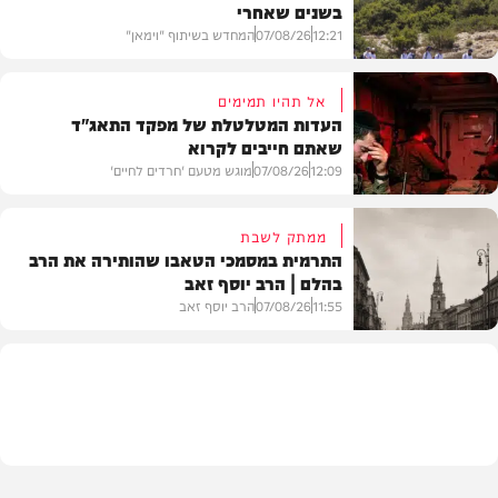
בשנים שאחרי
12:21
07/08/26
המחדש בשיתוף "וימאן"
אל תהיו תמימים
העדות המטלטלת של מפקד התאג"ד
שאתם חייבים לקרוא
וידאו
12:09
07/08/26
מוגש מטעם 'חרדים לחיים'
ממתק לשבת
התרמית במסמכי הטאבו שהותירה את הרב
בהלם | הרב יוסף זאב
דעות
11:55
07/08/26
הרב יוסף זאב
בית המדרש