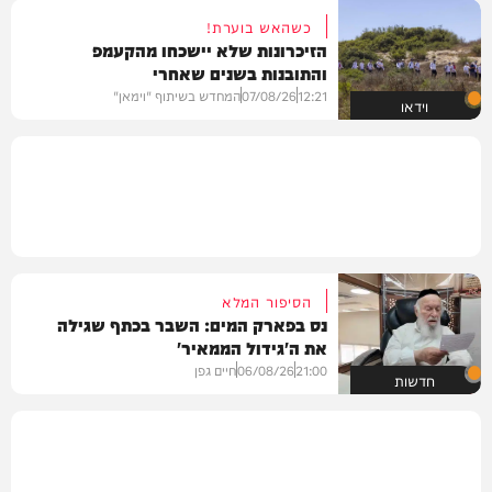
כשהאש בוערת!
הזיכרונות שלא יישכחו מהקעמפ
והתובנות בשנים שאחרי
12:21
07/08/26
המחדש בשיתוף "וימאן"
וידאו
הסיפור המלא
נס בפארק המים: השבר בכתף שגילה
את ה'גידול הממאיר'
21:00
06/08/26
חיים גפן
חדשות