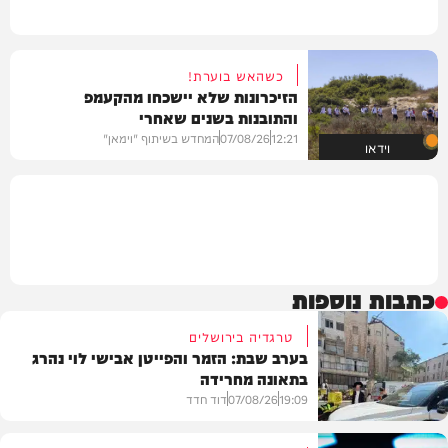
כשהאש בוערת!
הזיכרונות שלא יישכחו מהקעמפ
והתובנות בשנים שאחרי
12:21
07/08/26
המחדש בשיתוף "וימאן"
וידאו
כתבות נוספות
טרגדיה בירושלים
בערב שבת: הזמר והפייטן אבישי לוי נהרג
בתאונה מחרידה
19:09
07/08/26
דוד חדד