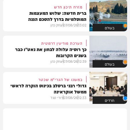
מזרח תיכון חדש
ברית חדשה: שלוש המעצמות
המוסלמיות בדרך להסכם הגנה
13:02
07/08/26
יצחק כהן
בעולם
הערכת מודיעין דרמטית
כך רוסיה עלולה לבחון את נאט"ו כבר
בשנים הקרובות
12:39
07/08/26
יצחק כהן
בעולם
במעונו של הגרי"מ שכטר
גדולי רבני ברסלב בכינוס הוקרה לראשי
ממשל אוקראינה
12:33
07/08/26
דודי סגל
חרדים