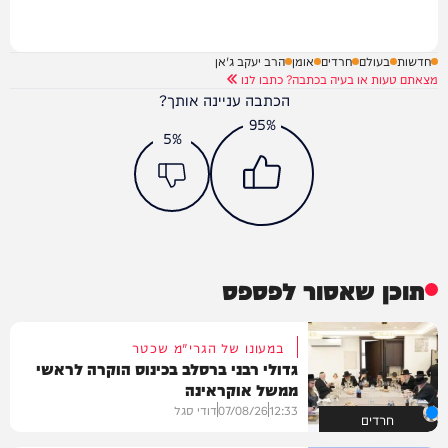
חדשות
בעולם
חרדים
אומן
הרב יעקב ג'אן
מצאתם טעות או בעיה בכתבה? כתבו לנו
הכתבה עניינה אותך?
95%
5%
תוכן שאסור לפספס
במעונו של הגרי"מ שכטר
גדולי רבני ברסלב בכינוס הוקרה לראשי
ממשל אוקראינה
12:33
07/08/26
דודי סגל
חרדים