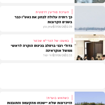
הערכת מודיעין דרמטית
כך רוסיה עלולה לבחון את נאט"ו כבר
בשנים הקרובות
בעולם
12:39
07/08/26
יצחק כהן
במעונו של הגרי"מ שכטר
גדולי רבני ברסלב בכינוס הוקרה לראשי
ממשל אוקראינה
בעולם
12:33
07/08/26
דודי סגל
חרדים
כשהאש בוערת!
הזיכרונות שלא יישכחו מהקעמפ והתובנות