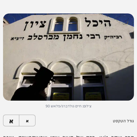
צילום: חיים גולדברג/פלאש 90
א
גודל הטקסט
א