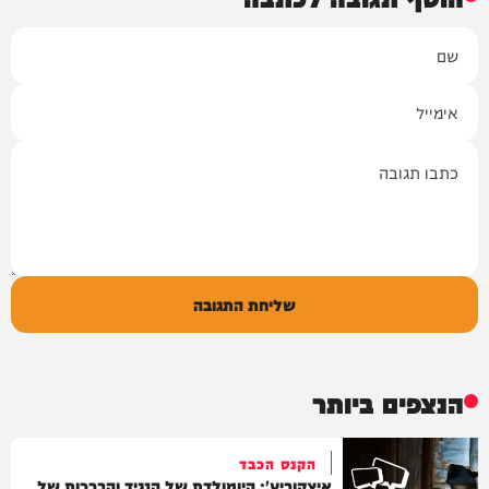
שם
אימייל
תגובה
שליחת התגובה
הנצפים ביותר
הקנס הכבד
איצקוביץ': היומולדת של הנגיד והברכות של