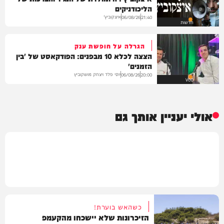
הליכודניקים
איצקוביץ'
06/08/26
21:40
חדשות
הגרלה על חופשת ענק
הצצה לכלא 10 מבפנים: הפודקאסט של 'בין
הזמנים'
יוסי פלד ויצחק מושקוביץ
06/08/26
20:00
VOD
אולי יעניין אותך גם
כשהאש בוערת!
הזיכרונות שלא יישכחו מהקעמפ