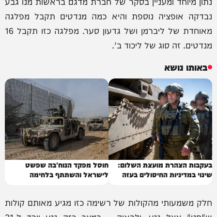
נתון מיוחד ומעניין בסקר של חברת מדגם בראשות מנו גבע
נבדקה אופציה נוספת והיא כמה מנדטים תקבל מפלגה
מאוחדת של ליברמן ושל גדעון סער. מפלגה כזו תקבל 16
מנדטים. זה סוג של ליכוד ב'.
באותו נושא
בעקבות הצהרת מועצת השלום:
חוסל מפקד הנוח'בה שפשט
שינוי במדיניות החיסולים בעזה
לישראל והשתתף בלחימה
חלק משמעותי מהקולות של רשימה כזו מגיע מאותם קולות
ש"חנו" אצל גנץ. ולראיה – במצב כזה גנץ יורד ל-21