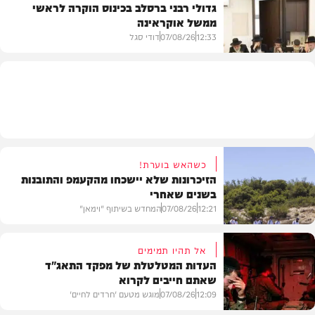
גדולי רבני ברסלב בכינוס הוקרה לראשי
ממשל אוקראינה
בעולם
12:33
07/08/26
דודי סגל
חרדים
כשהאש בוערת!
הזיכרונות שלא יישכחו מהקעמפ והתובנות
בשנים שאחרי
12:21
07/08/26
המחדש בשיתוף "וימאן"
אל תהיו תמימים
העדות המטלטלת של מפקד התאג"ד
שאתם חייבים לקרוא
וידאו
12:09
07/08/26
מוגש מטעם 'חרדים לחיים'