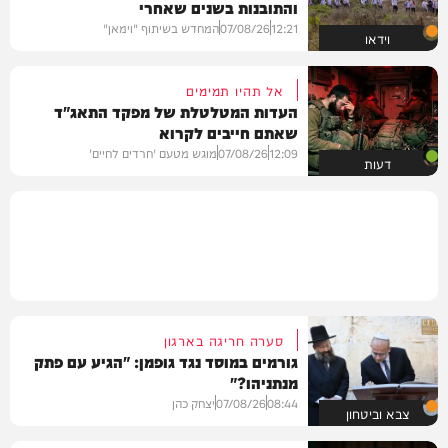
והתובנות בשנים שאחרי
12:21
07/08/26
המחדש בשיתוף "וימאן"
וידאו
אל תהיו תמימים
העדות המטלטלת של מפקד התאג"ד
שאתם חייבים לקרוא
12:09
07/08/26
מוגש מטעם 'חרדים לחיים'
דעות
סערה חריגה בארגון
גורמים במוסד נגד גופמן: "הגיע עם פתק
מנתניהו?"
08:44
07/08/26
יצחק כהן
צבא וביטחון