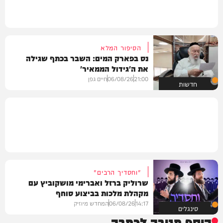
הסיפור המלא
נס בפארק המים: השבר בכתף שגילה
את ה'גידול הממאיר'
21:00
06/08/26
חיים גפן
חדשות
"וחסדיך הרבים"
שרוליק ברזל ואברימי מושקוביץ עם
מקהלת מלכות בביצוע סוחף
14:17
06/08/26
המחדש מיוזיק
סינגלים
הוסף תגובה לכתבה