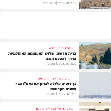
13:05
07/08/26
ליאור סודרי
מזג האוויר
מזרח תיכון חדש
ברית חדשה: שלוש המעצמות המוסלמיות
בדרך להסכם הגנה
13:02
07/08/26
יצחק כהן
הערכת מודיעין דרמטית
כך רוסיה עלולה לבחון את נאט"ו כבר
בשנים הקרובות
בעולם
12:39
07/08/26
יצחק כהן
במעונו של הגרי"מ שכטר