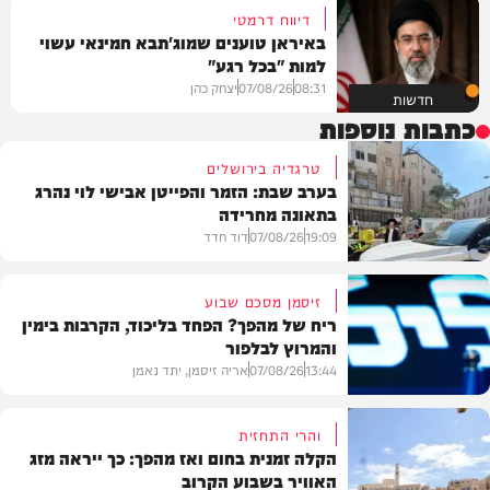
דיווח דרמטי
באיראן טוענים שמוג'תבא חמינאי עשוי
למות "בכל רגע"
08:31
07/08/26
יצחק כהן
חדשות
כתבות נוספות
טרגדיה בירושלים
בערב שבת: הזמר והפייטן אבישי לוי נהרג
בתאונה מחרידה
19:09
07/08/26
דוד חדד
זיסמן מסכם שבוע
ריח של מהפך? הפחד בליכוד, הקרבות בימין
והמרוץ לבלפור
בארץ
13:44
07/08/26
אריה זיסמן, יתד נאמן
והרי התחזית
הקלה זמנית בחום ואז מהפך: כך ייראה מזג
האוויר בשבוע הקרוב
פוליטי