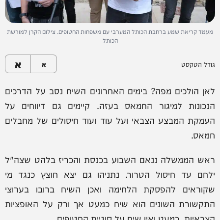
מעמד קריאת שמע ברחבת הכותל המערבי עם משפחות החטופים. צילום הקרן למורשת
הכותל
א
גודל הטקסט
א
לאן הולכים מפה? בימים האחרונים השיח נסב על הדרכים
הנכונות למיגור החמאס בעזה. קיימים גם דיווחים על
העמקת המבצע הצבאי ועל עוד ועוד חיסולים של מחבלים
חמאס.
ראש הממשלה ננאם השבוע בכנסת והכריז בלהט שצה"ל
ילחם עד חיסול הטרור. נתניהו גם יצא חוצץ כנגד מי
שקוראים להפסקת הלחימה ואכן השיח ברובו בערוצי
התקשורת השונים הוא שיח כמעט אך ורק על האופציות
הצבאיות, כמעט ואין שיח על סוגיית החטופים.