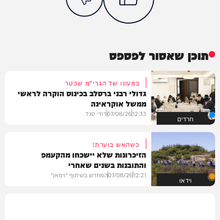
תוכן שאסור לפספס
במעונו של הגרי"מ שכטר
גדולי רבני ברסלב בכינוס הוקרה לראשי
ממשל אוקראינה
12:33
07/08/26
דודי סגל
חרדים
כשהאש בוערת!
הזיכרונות שלא יישכחו מהקעמפ
והתובנות בשנים שאחרי
12:21
07/08/26
המחדש בשיתוף "וימאן"
וידאו