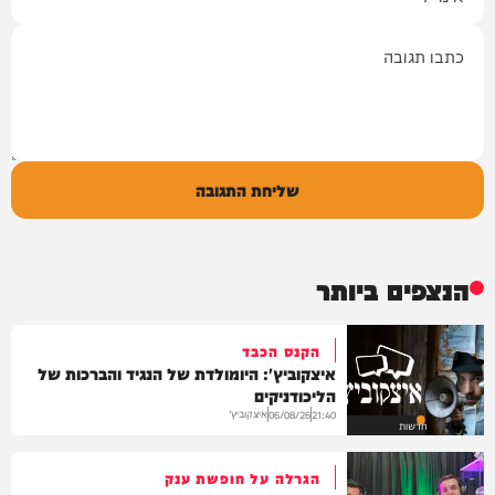
תגובה
שליחת התגובה
הנצפים ביותר
הקנס הכבד
איצקוביץ': היומולדת של הנגיד והברכות של
הליכודניקים
איצקוביץ'
06/08/26
21:40
חדשות
הגרלה על חופשת ענק