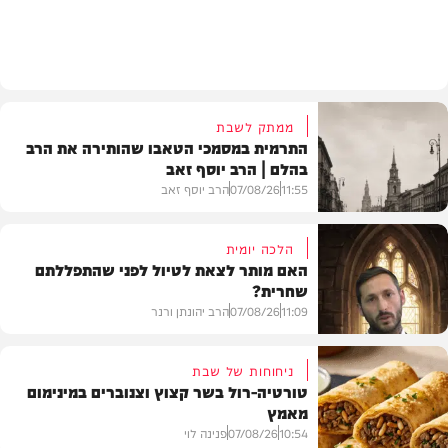
דעות
ממתק לשבת
התרמית במסמכי הטאבו שהותירה את הרב
בהלם | הרב יוסף זאב
11:55
07/08/26
הרב יוסף זאב
הלכה יומית
האם מותר לצאת לטיול לפני שהתפללתם
שחרית?
בית המדרש
11:09
07/08/26
הרב יהונתן ורנר
ניחוחות של שבת
טורטיה-רול בשר קצוץ וצנוברים במינימום
מאמץ
הלכה
10:54
07/08/26
פנינה לוי