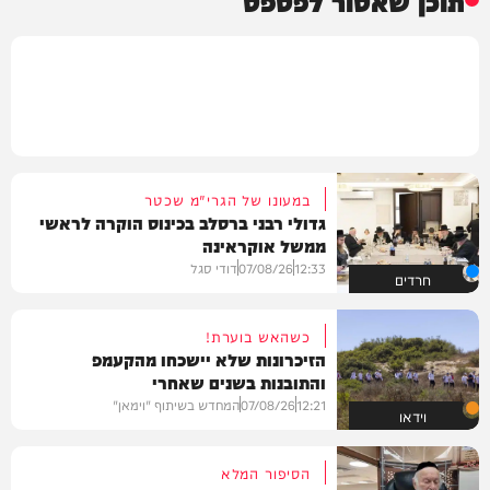
במעונו של הגרי"מ שכטר
גדולי רבני ברסלב בכינוס הוקרה לראשי
ממשל אוקראינה
12:33
07/08/26
דודי סגל
חרדים
כשהאש בוערת!
הזיכרונות שלא יישכחו מהקעמפ
והתובנות בשנים שאחרי
12:21
07/08/26
המחדש בשיתוף "וימאן"
וידאו
הסיפור המלא