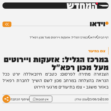
המחדש
0%
וידאו
דף הבית
וידאו
במרכז הגליל: אזעקות ויירוטים מעל מכון רפא"ל
צפו בתיעוד
במרכז הגליל: אזעקות ויירוטים
מעל מכון רפא"ל
הצנזורה מתירה לפרסום: כטב״מ חיזבאללה יורט ככל
הנראה בהצלחה במרחב מכון לשם השייך לחברת רפא״ל
באזור משגב • צפו בתיעודים מרגעי היירוט
שיתוף הכתבה
12:00
23/06/24
יענקי גולדן
אין תגובות