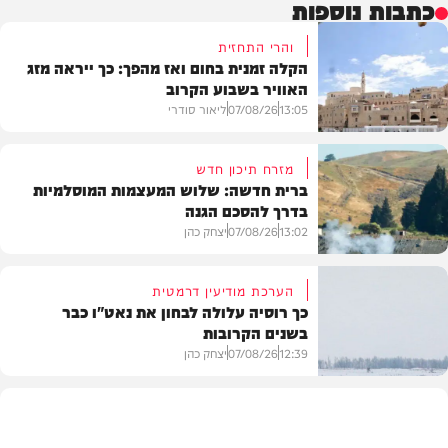
כתבות נוספות
והרי התחזית
הקלה זמנית בחום ואז מהפך: כך ייראה מזג
האוויר בשבוע הקרוב
13:05
07/08/26
ליאור סודרי
מזרח תיכון חדש
ברית חדשה: שלוש המעצמות המוסלמיות
בדרך להסכם הגנה
מזג האוויר
13:02
07/08/26
יצחק כהן
הערכת מודיעין דרמטית
כך רוסיה עלולה לבחון את נאט"ו כבר
בשנים הקרובות
בעולם
12:39
07/08/26
יצחק כהן