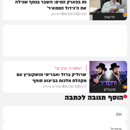
נס בפארק המים: השבר בכתף שגילה
את ה'גידול הממאיר'
21:00
06/08/26
חיים גפן
חדשות
"וחסדיך הרבים"
שרוליק ברזל ואברימי מושקוביץ עם
מקהלת מלכות בביצוע סוחף
14:17
06/08/26
המחדש מיוזיק
סינגלים
הוסף תגובה לכתבה
שם
אימייל