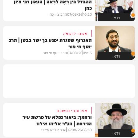
ההבדל בין רָאָה לרְאֵה | הגאון רבי ציון
כהן
10:20
07/08/26
הרב ציון כהן
וידאו
משהו לנשמה
האגרוף שסגרת יפגע בך ישר בבטן | הרב
יוסף חי פור
09:15
07/08/26
הרב יוסף חי פור
וידאו
צפו ותחי נפשכם
ורחמך: ביאור נפלא על פרשת עיר
הנידחת | הג"ר אליהו אילוז
08:59
07/08/26
הרב אליהו אילוז
וידאו