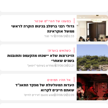
בעולם
במעונו של הגרי"מ שכטר
גדולי רבני ברסלב בכינוס הוקרה לראשי
ממשל אוקראינה
12:33
07/08/26
דודי סגל
כשהאש בוערת!
הזיכרונות שלא יישכחו מהקעמפ והתובנות
בשנים שאחרי
חרדים
12:21
07/08/26
המחדש בשיתוף "וימאן"
אל תהיו תמימים
העדות המטלטלת של מפקד התאג"ד
שאתם חייבים לקרוא
וידאו
12:09
07/08/26
מוגש מטעם 'חרדים לחיים'