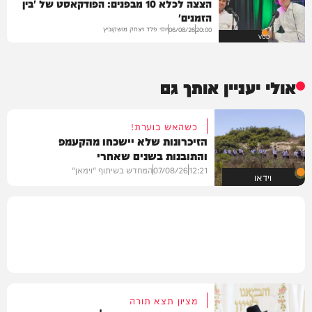
הצצה לכלא 10 מבפנים: הפודקאסט של 'בין
הזמנים'
יוסי פלד ויצחק מושקוביץ
06/08/26
20:00
VOD
אולי יעניין אותך גם
כשהאש בוערת!
הזיכרונות שלא יישכחו מהקעמפ
והתובנות בשנים שאחרי
12:21
07/08/26
המחדש בשיתוף "וימאן"
וידאו
מציון תצא תורה