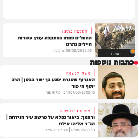
הסלמה בתימן
החות'ים פתחו במתקפת ענק: עשרות
חיילים נהרגו
22:05
06/08/26
יצחק כהן
בעולם
כתבות נוספות
משהו לנשמה
האגרוף שסגרת יפגע בך ישר בבטן | הרב
יוסף חי פור
09:15
07/08/26
הרב יוסף חי פור
צפו ותחי נפשכם
ורחמך: ביאור נפלא על פרשת עיר הנידחת |
הג"ר אליהו אילוז
וידאו
08:59
07/08/26
הרב אליהו אילוז