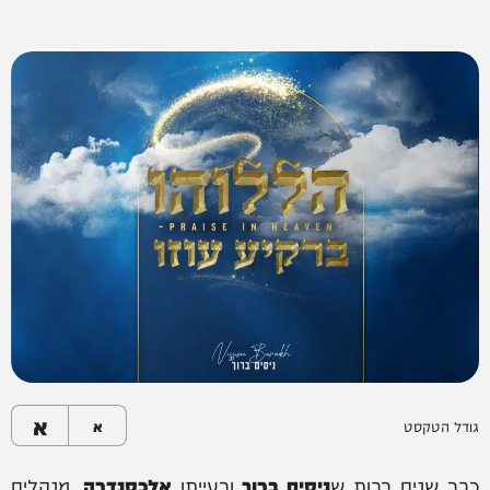
א
גודל הטקסט
א
כבר שנים רבות ש
ניסים ברוך
ורעייתו
אלכסנדרה
, מנהלים