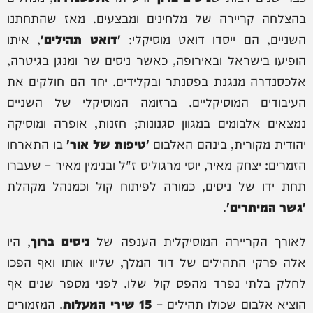
בהצלחה קריירה של מלחינים ומבצעים. מאז שהתחתנו
השניים, הם ייסדו דואט מוסיקלי:
'דואט תהילים'
, איתו
הופיעו בישראל ובאירופה, כאשר ניסים שר ומנגן בגיטרה,
אלכסנדרה מנגנת בפסנתר ובקלידים. יחד הם חולקים את
העיבודים המוסיקליים. ברזומה המוסיקלי של השניים
נמצאים אלבומים במגוון סגנונות; חזנות, אופרה ומוסיקה
יהודית מקורית, בינהם האלבום
'טיפות של אור'
בו התארחו
הזמרים: יצחק מאיר, יוסי מרגוליס ז"ל ובנימין מאיר – שעברו
תחת ידו של ניסים, כמורה לפיתוח קול וכמנהל מקהלת
'גשר המיתרים'
.
לאורך הקריירה המוסיקלית הענפה של
ניסים ברוך
, היו
אלה פרקי התהילים של דוד המלך, שליוו אותו ואף הפכו
לחלק בלתי נפרד מהפס קול שלו. לפני מספר שנים אף
הוציא אלבום שכולו תהילים –
15 שירי המעלות
. המזמורים