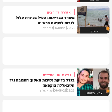
אזהרה לרוחצים
משרד הבריאות: טפיל בכינרת עלול
לגרום לפגיעה בראייה
22:35
06/08/26
דוד חדד
בארץ
נפילת שני החיילים
בגלל בדיקת נסיבות האסון: התגובה נגד
חיזבאללה הוקפאה
22:23
06/08/26
יענקי גולדן
צבא וביטחון