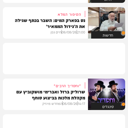
הסיפור המלא
נס בפארק המים: השבר בכתף שגילה
את ה'גידול הממאיר'
21:00
06/08/26
חיים גפן
חדשות
"וחסדיך הרבים"
שרוליק ברזל ואברימי מושקוביץ עם
מקהלת מלכות בביצוע סוחף
14:17
06/08/26
המחדש מיוזיק
סינגלים