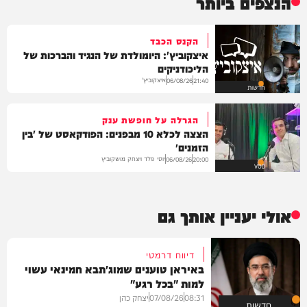
הנצפים ביותר
הקנס הכבד
איצקוביץ': היומולדת של הנגיד והברכות של
הליכודניקים
איצקוביץ'
06/08/26
21:40
חדשות
הגרלה על חופשת ענק
הצצה לכלא 10 מבפנים: הפודקאסט של 'בין
הזמנים'
יוסי פלד ויצחק מושקוביץ
06/08/26
20:00
VOD
אולי יעניין אותך גם
דיווח דרמטי
באיראן טוענים שמוג'תבא חמינאי עשוי
למות "בכל רגע"
08:31
07/08/26
יצחק כהן
חדשות