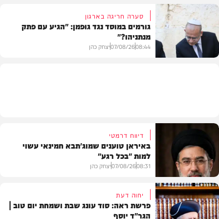
סערה חריגה בארגון
גורמים במוסד נגד גופמן: "הגיע עם פתק
מנתניהו?"
וידאו
08:44
07/08/26
יצחק כהן
צבא וביטחון
דיווח דרמטי
באיראן טוענים שמוג'תבא חמינאי עשוי
למות "בכל רגע"
08:31
07/08/26
יצחק כהן
יחוה דעת
פרשת ראה: סוד עונג שבת ושמחת יום טוב |
הגר"ד יוסף
חדשות