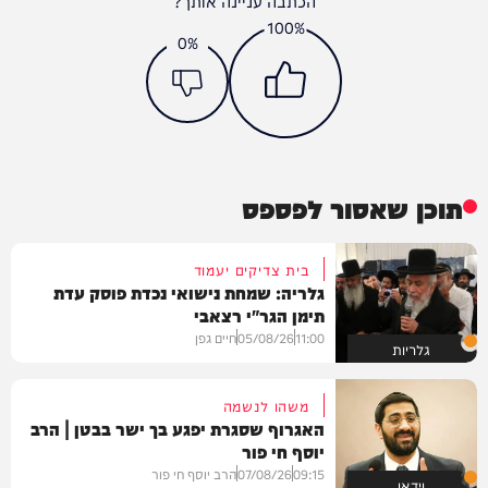
הכתבה עניינה אותך?
100%
0%
תוכן שאסור לפספס
בית צדיקים יעמוד
גלריה: שמחת נישואי נכדת פוסק עדת
תימן הגר"י רצאבי
11:00
05/08/26
חיים גפן
גלריות
משהו לנשמה
האגרוף שסגרת יפגע בך ישר בבטן | הרב
יוסף חי פור
09:15
07/08/26
הרב יוסף חי פור
וידאו