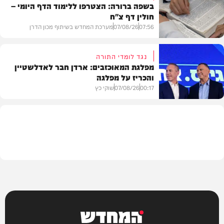
בשפה ברורה: הצטרפו ללימוד הדף היומי –
חולין דף צ"ח
בארץ
07:56
07/08/26
מערכת המחדש בשיתוף מכון הדרן
נגד לומדי התורה
מפלגת המאוכזבים: ארדן חבר לאדלשטיין
והכריז על מפלגה
בית המדרש
00:17
07/08/26
שוקי כץ
פוליטי
המחדש