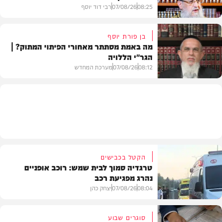
08:25
07/08/26
רבי דוד יוסף
בן פורת יוסף
מה באמת מסתתר מאחורי הפיתוי המתוק? |
הגר"י הללויה
וידאו
08:12
07/08/26
מערכת המחדש
וידאו
הקטל בכבישים
טרגדיה סמוך לבית שמש: רוכב אופניים
נהרג מפגיעת רכב
08:04
07/08/26
יצחק כהן
סוגרים שבוע