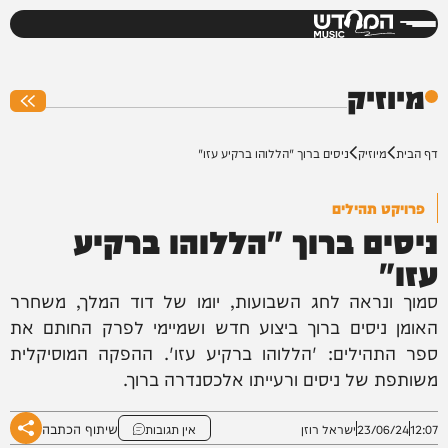
המחדש
0%
מיוזיק
דף הבית
מיוזיק
ניסים ברוך "הללוהו ברקיע עזו"
פרויקט תהילים
ניסים ברוך "הללוהו ברקיע
עזו"
סמוך ונראה לחג השבועות, יומו של דוד המלך, משחרר
האומן ניסים ברוך ביצוע חדש ושמיימי לפרק החותם את
ספר התהילים: 'הללוהו ברקיע עזו'. ההפקה המוסיקלית
משותפת של ניסים ורעייתו אלכסנדרה ברוך.
שיתוף הכתבה
12:07
23/06/24
ישראל רוזן
אין תגובות