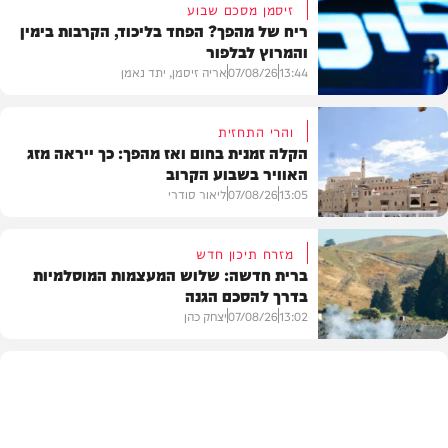
זיסמן מסכם שבוע
ריח של מהפך? הפחד בליכוד, הקרבות בימין
והמרוץ לבלפור
13:44
07/08/26
אריה זיסמן, יתד נאמן
והרי התחזית
הקלה זמנית בחום ואז מהפך: כך ייראה מזג
האוויר בשבוע הקרוב
פוליטי
13:05
07/08/26
ליאור סודרי
מזרח תיכון חדש
ברית חדשה: שלוש המעצמות המוסלמיות
בדרך להסכם הגנה
מזג האוויר
13:02
07/08/26
יצחק כהן
בעולם