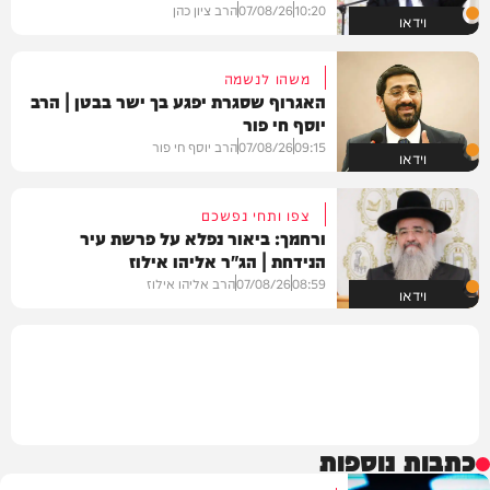
10:20
07/08/26
הרב ציון כהן
וידאו
משהו לנשמה
האגרוף שסגרת יפגע בך ישר בבטן | הרב
יוסף חי פור
09:15
07/08/26
הרב יוסף חי פור
וידאו
צפו ותחי נפשכם
ורחמך: ביאור נפלא על פרשת עיר
הנידחת | הג"ר אליהו אילוז
08:59
07/08/26
הרב אליהו אילוז
וידאו
כתבות נוספות