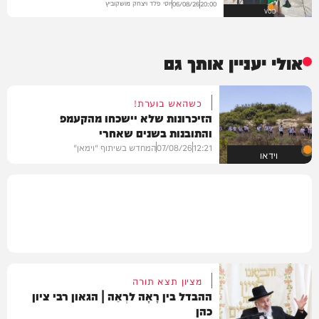
יוסי פלד ויצחק מושקוביץ
06/08/26
20:00
VOD
אולי יעניין אותך גם
כשהאש בוערת!
הזיכרונות שלא יישכחו מהקעמפ
והתובנות בשנים שאחרי
12:21
07/08/26
המחדש בשיתוף "וימאן"
וידאו
מציון תצא תורה
ההבדל בין רָאָה לרְאֵה | הגאון רבי ציון
כהן