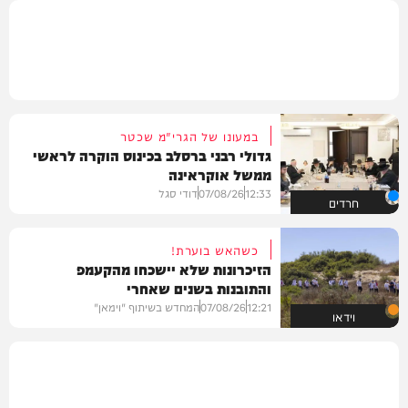
במעונו של הגרי"מ שכטר
גדולי רבני ברסלב בכינוס הוקרה לראשי
ממשל אוקראינה
12:33
07/08/26
דודי סגל
חרדים
כשהאש בוערת!
הזיכרונות שלא יישכחו מהקעמפ
והתובנות בשנים שאחרי
12:21
07/08/26
המחדש בשיתוף "וימאן"
וידאו