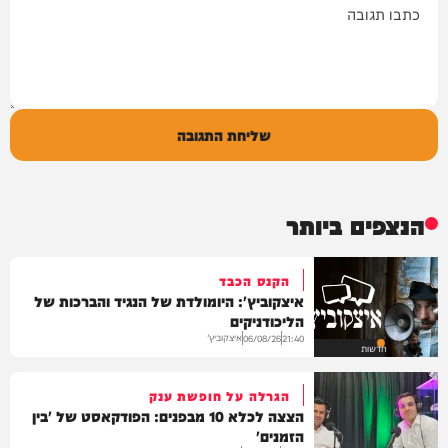
שליחת התגובה
הנצפים ביותר
הקנס הכבד
איצקוביץ': היומולדת של הנגיד והברכות של
הליכודניקים
איצקוביץ'
06/08/26
21:40
חדשות
הגרלה על חופשת ענק
הצצה לכלא 10 מבפנים: הפודקאסט של 'בין
הזמנים'