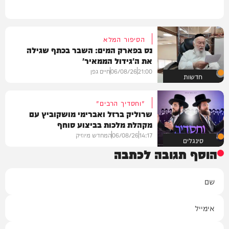
הסיפור המלא
נס בפארק המים: השבר בכתף שגילה
את ה'גידול הממאיר'
21:00
06/08/26
חיים גפן
חדשות
"וחסדיך הרבים"
שרוליק ברזל ואברימי מושקוביץ עם
מקהלת מלכות בביצוע סוחף
14:17
06/08/26
המחדש מיוזיק
סינגלים
הוסף תגובה לכתבה
שם
אימייל
תגובה