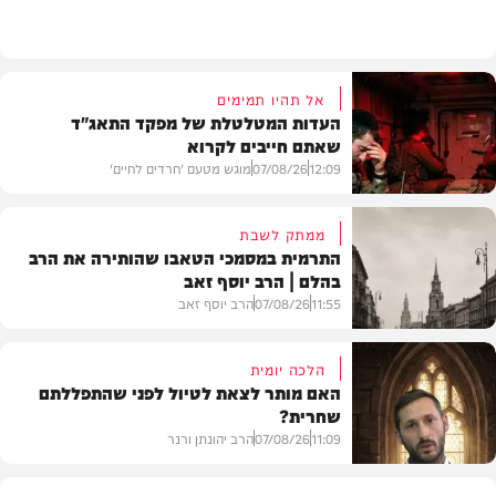
וידאו
אל תהיו תמימים
העדות המטלטלת של מפקד התאג"ד
שאתם חייבים לקרוא
12:09
07/08/26
מוגש מטעם 'חרדים לחיים'
ממתק לשבת
התרמית במסמכי הטאבו שהותירה את הרב
בהלם | הרב יוסף זאב
דעות
11:55
07/08/26
הרב יוסף זאב
הלכה יומית
האם מותר לצאת לטיול לפני שהתפללתם
שחרית?
בית המדרש
11:09
07/08/26
הרב יהונתן ורנר