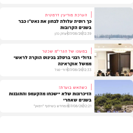
הערכת מודיעין דרמטית
כך רוסיה עלולה לבחון את נאט"ו כבר
בשנים הקרובות
12:39
07/08/26
יצחק כהן
במעונו של הגרי"מ שכטר
גדולי רבני ברסלב בכינוס הוקרה לראשי
ממשל אוקראינה
בעולם
12:33
07/08/26
דודי סגל
כשהאש בוערת!
הזיכרונות שלא יישכחו מהקעמפ והתובנות
בשנים שאחרי
חרדים
12:21
07/08/26
המחדש בשיתוף "וימאן"