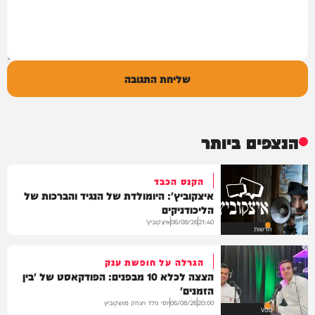
שליחת התגובה
הנצפים ביותר
הקנס הכבד
איצקוביץ': היומולדת של הנגיד והברכות של
הליכודניקים
איצקוביץ'
06/08/26
21:40
חדשות
הגרלה על חופשת ענק
הצצה לכלא 10 מבפנים: הפודקאסט של 'בין
הזמנים'
יוסי פלד ויצחק מושקוביץ
06/08/26
20:00
VOD