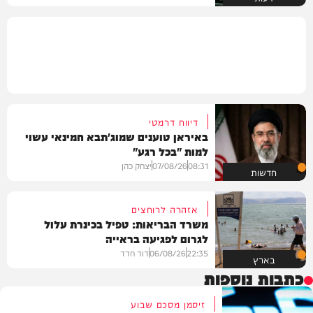
דיווח דרמטי
באיראן טוענים שמוג'תבא חמינאי עשוי
למות "בכל רגע"
08:31
07/08/26
יצחק כהן
חדשות
אזהרה לרוחצים
משרד הבריאות: טפיל בכינרת עלול
לגרום לפגיעה בראייה
22:35
06/08/26
דוד חדד
בארץ
כתבות נוספות
זיסמן מסכם שבוע