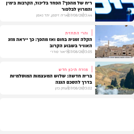
ריח של מהפך? הפחד בליכוד, הקרבות בימין
והמרוץ לבלפור
13:44
07/08/26
אריה זיסמן, יתד נאמן
והרי התחזית
הקלה זמנית בחום ואז מהפך: כך ייראה מזג
האוויר בשבוע הקרוב
פוליטי
13:05
07/08/26
ליאור סודרי
מזרח תיכון חדש
ברית חדשה: שלוש המעצמות המוסלמיות
בדרך להסכם הגנה
מזג האוויר
13:02
07/08/26
יצחק כהן
בעולם