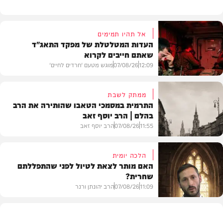
אל תהיו תמימים
העדות המטלטלת של מפקד התאג"ד
שאתם חייבים לקרוא
12:09
07/08/26
מוגש מטעם 'חרדים לחיים'
ממתק לשבת
התרמית במסמכי הטאבו שהותירה את הרב
בהלם | הרב יוסף זאב
דעות
11:55
07/08/26
הרב יוסף זאב
הלכה יומית
האם מותר לצאת לטיול לפני שהתפללתם
שחרית?
בית המדרש
11:09
07/08/26
הרב יהונתן ורנר