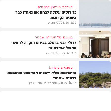
הערכת מודיעין דרמטית
כך רוסיה עלולה לבחון את נאט"ו כבר
בשנים הקרובות
12:39
07/08/26
יצחק כהן
במעונו של הגרי"מ שכטר
גדולי רבני ברסלב בכינוס הוקרה לראשי
ממשל אוקראינה
בעולם
12:33
07/08/26
דודי סגל
כשהאש בוערת!
הזיכרונות שלא יישכחו מהקעמפ והתובנות
בשנים שאחרי
חרדים
12:21
07/08/26
המחדש בשיתוף "וימאן"
וידאו