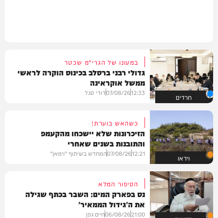
במעונו של הגרי"מ שכטר
גדולי רבני ברסלב בכינוס הוקרה לראשי
ממשל אוקראינה
12:33
07/08/26
דודי סגל
חרדים
כשהאש בוערת!
הזיכרונות שלא יישכחו מהקעמפ
והתובנות בשנים שאחרי
12:21
07/08/26
המחדש בשיתוף "וימאן"
וידאו
הסיפור המלא
נס בפארק המים: השבר בכתף שגילה
את ה'גידול הממאיר'
21:00
06/08/26
חיים גפן