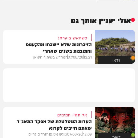
אולי יעניין אותך גם
כשהאש בוערת!
הזיכרונות שלא יישכחו מהקעמפ
והתובנות בשנים שאחרי
12:21
07/08/26
המחדש בשיתוף "וימאן"
וידאו
אל תהיו תמימים
העדות המטלטלת של מפקד התאג"ד
שאתם חייבים לקרוא
12:09
07/08/26
מוגש מטעם 'חרדים לחיים'
דעות