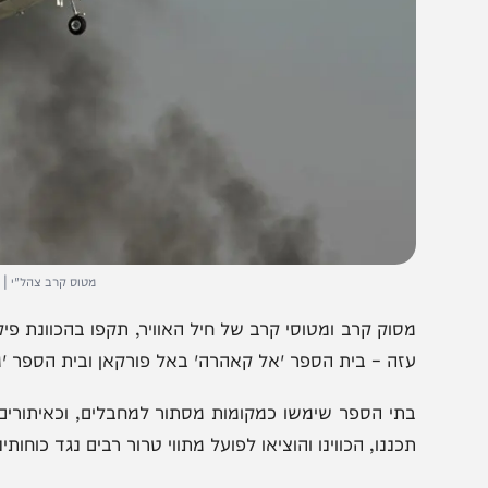
מטוס קרב צהל"י | צילום: Ofer Zidon/Flash90
סוק קרב ומטוסי קרב של חיל האוויר, תקפו בהכוונת פיקוד 
זה – בית הספר ״אל קאהרה״ באל פורקאן ובית הספר ״מוסא״ 