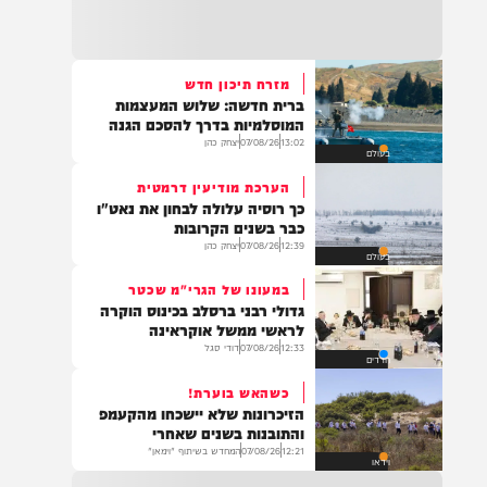
22:32
בהמשך להחייאה שבוצעה בבני ברק: הציבור
מתבקש להתפלל עבור הפעוט צבי בן שיינא
לרפואה שלמה
מזרח תיכון חדש
ברית חדשה: שלוש המעצמות
21:32
המוסלמיות בדרך להסכם הגנה
בין הזמנים: שלושה בחורי ישיבות חולצו
13:02
07/08/26
יצחק כהן
בעולם
מהכינרת לאחר שנסחפו לעומק האגם, בחוף
בלתי מוכרז כשהם על גבי אביזר ציפה.
הערכת מודיעין דרמטית
כך רוסיה עלולה לבחון את נאט"ו
כבר בשנים הקרובות
12:39
07/08/26
יצחק כהן
בעולם
21:31
בני ברק: חובשים ופראמדיקים של ארגון הצלה
במעונו של הגרי"מ שכטר
מבצעים פעולות החייאה על תינוק כבן שנה וחצי
גדולי רבני ברסלב בכינוס הוקרה
לאחר שנחנק משקית.
לראשי ממשל אוקראינה
12:33
07/08/26
דודי סגל
חרדים
כשהאש בוערת!
19:03