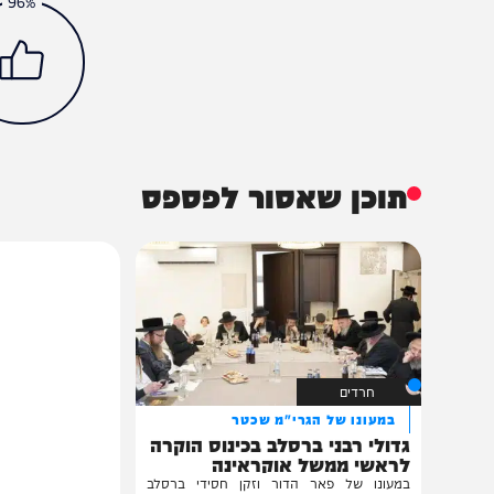
חדשות
צבא וביטחון
אונר"א
חרבות ברזל
הכתבה עניינה א
96%
תוכן שאסור לפספס