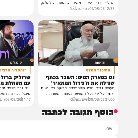
חרדים
במעונו של הגרי"מ שכטר
גדולי רבני ברסלב בכינוס הוקרה
לראשי ממשל אוקראינה
במעונו של פאר הדור וזקן חסידי ברסלב
הגה"צ רבי יעקב מאיר שכטער שליט"א,
ובהשתתפות...
12:33
07/08/26
דודי סגל
0
חדשות
סינגלים
הסיפור המלא
"וחסדיך הרבים"
נס בפארק המים: השבר בכתף
שרוליק ברזל ואברימ
שגילה את ה'גידול הממאיר'
עם מקהלת מלכות בב