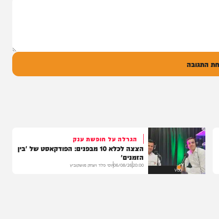
 שרוליק ברזל עם
ד אברימי...
ק
0
ל
בה