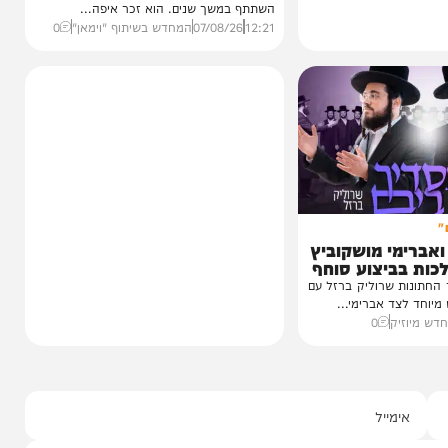
וידאו
כשהאש בוערת!
הזיכרונות שלא יישכחו מהקעמפ
והתובנות בשנים שאחרי
במשך שנים הוא היה מלא בגעגוע לקעמפ שבו
השתתף במשך שנים. הוא זכר איפה...
12:21
07/08/26
המחדש בשיתוף "וימאן"
0
י מושקוביץ
יצוע סוחף