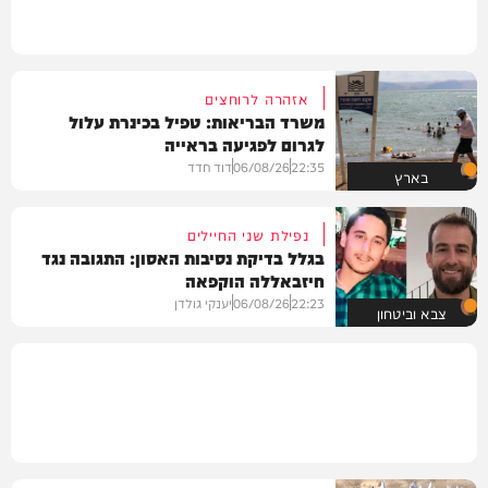
אזהרה לרוחצים
משרד הבריאות: טפיל בכינרת עלול
לגרום לפגיעה בראייה
22:35
06/08/26
דוד חדד
בארץ
נפילת שני החיילים
בגלל בדיקת נסיבות האסון: התגובה נגד
חיזבאללה הוקפאה
22:23
06/08/26
יענקי גולדן
צבא וביטחון