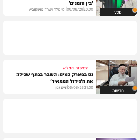
'בין הזמנים'
20:00
06/08/26
יוסי פלד ויצחק מושקוביץ
VOD
הסיפור המלא
נס בפארק המים: השבר בכתף שגילה
את ה'גידול הממאיר'
21:00
06/08/26
חיים גפן
חדשות