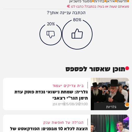
חדשות
איראן
בחירות
מסעוד פזשכיאן
מצאתם טעות או בעיה בכתבה? כתבו לנו
הכתבה עניינה אותך?
80%
20%
תוכן שאסור לפספס
בית צדיקים יעמוד
גלריה: שמחת נישואי נכדת פוסק עדת
תימן הגר"י רצאבי
11:00
05/08/26
חיים גפן
גלריות
הגרלה על חופשת ענק
הצצה לכלא 10 מבפנים: הפודקאסט של