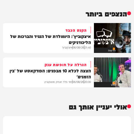
הנצפים ביותר
הקנס הכבד
איצקוביץ': היומולדת של הנגיד והברכות של
הליכודניקים
איצקוביץ'
06/08/26
21:40
חדשות
הגרלה על חופשת ענק
הצצה לכלא 10 מבפנים: הפודקאסט של 'בין
הזמנים'
יוסי פלד ויצחק מושקוביץ
06/08/26
20:00
VOD
אולי יעניין אותך גם