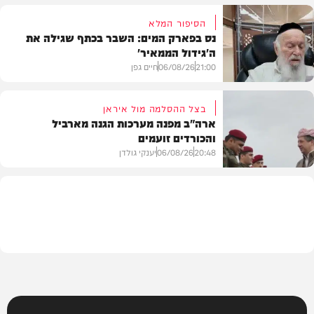
הסיפור המלא
נס בפארק המים: השבר בכתף שגילה את
ה'גידול הממאיר'
צבא וביטחון
21:00
06/08/26
חיים גפן
בצל ההסלמה מול איראן
ארה"ב מפנה מערכות הגנה מארביל
והכורדים זועמים
חדשות
20:48
06/08/26
יענקי גולדן
צבא וביטחון