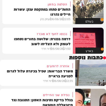
הסלמה בתימן
החות'ים פתחו במתקפת ענק: עשרות
חיילים נהרגו
22:05
06/08/26
יצחק כהן
בעולם
נכנסו לחוף לא מוכרז
דרמה בכנרת: שלושה בחורים נסחפו
לעומק ולא הצליחו לשוב
21:50
06/08/26
דוד חדד
בארץ
כתבות נוספות
אזהרה לרוחצים
משרד הבריאות: טפיל בכינרת עלול לגרום
לפגיעה בראייה
22:35
06/08/26
דוד חדד
נפילת שני החיילים
בגלל בדיקת נסיבות האסון: התגובה נגד
חיזבאללה הוקפאה
בארץ