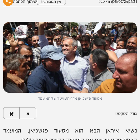
שיתוף הכתבה
21:31
06/07/24
דודי סגל
אין תגובות
מסעוד פזשכיאן מדף הטוויטר של המועמד
א
גודל הטקסט
א
נשיא איראן הבא הוא מסעוד פזשכיאן, המועמד
הרפורמיסט שניצח את המועמד הקיצוני סעיד ג'לילי.