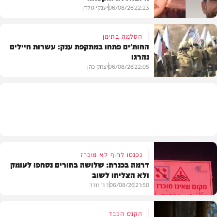
22:23
06/08/26
יענקי גולדן
הסלמה בתימן
החות'ים פתחו במתקפת ענק: עשרות חיילים
נהרגו
צבא וביטחון
22:05
06/08/26
יצחק כהן
בעולם
נכנסו לחוף לא מוכרז
דרמה בכנרת: שלושה בחורים נסחפו לעומק
ולא הצליחו לשוב
21:50
06/08/26
דוד חדד
הקנס הכבד