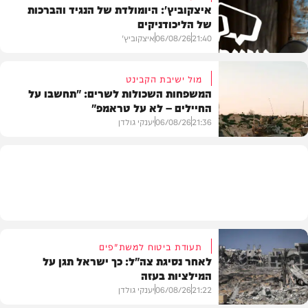
איצקוביץ': היומולדת של הנגיד והברכות
של הליכודניקים
בארץ
21:40
06/08/26
איצקוביץ'
מול ישיבת הקבינט
המשפחות השכולות לשרים: "תחשבו על
החיילים – לא על טראמפ"
חדשות
21:36
06/08/26
יענקי גולדן
צבא וביטחון
תעודת ביטוח למשת"פים
לאחר נסיגת צה"ל: כך ישראל תגן על
המילציות בעזה
21:22
06/08/26
יענקי גולדן