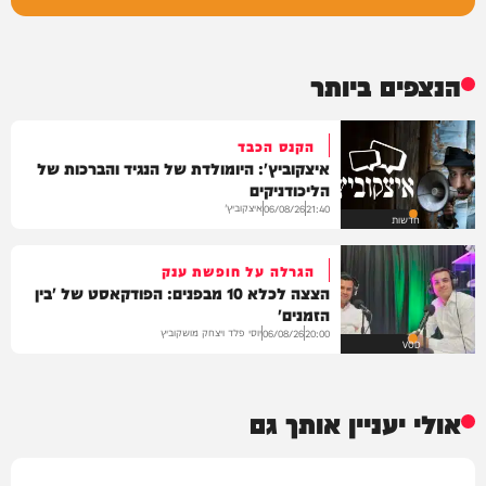
הנצפים ביותר
הקנס הכבד
איצקוביץ': היומולדת של הנגיד והברכות של
הליכודניקים
איצקוביץ'
06/08/26
21:40
חדשות
הגרלה על חופשת ענק
הצצה לכלא 10 מבפנים: הפודקאסט של 'בין
הזמנים'
יוסי פלד ויצחק מושקוביץ
06/08/26
20:00
VOD
אולי יעניין אותך גם