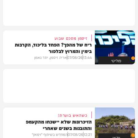
זיסמן מסכם שבוע
ריח של מהפך? הפחד בליכוד, הקרבות
בימין והמרוץ לבלפור
13:44
07/08/26
אריה זיסמן, יתד נאמן
פוליטי
כשהאש בוערת!
הזיכרונות שלא יישכחו מהקעמפ
והתובנות בשנים שאחרי
12:21
07/08/26
המחדש בשיתוף "וימאן"
וידאו