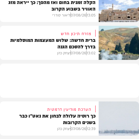
הקלה זמנית בחום ואז מהפך: כך ייראה מזג
האוויר בשבוע הקרוב
פוליטי
13:05
07/08/26
ליאור סודרי
מזרח תיכון חדש
ברית חדשה: שלוש המעצמות המוסלמיות
בדרך להסכם הגנה
מזג האוויר
13:02
07/08/26
יצחק כהן
בעולם
הערכת מודיעין דרמטית
כך רוסיה עלולה לבחון את נאט"ו כבר
בשנים הקרובות
12:39
07/08/26
יצחק כהן