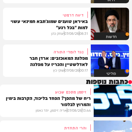
דיווח דרמטי
באיראן טוענים שמוג'תבא חמינאי עשוי
למות "בכל רגע"
08:31
07/08/26
יצחק כהן
חדשות
נגד לומדי התורה
מפלגת המאוכזבים: ארדן חבר
לאדלשטיין והכריז על מפלגה
00:17
07/08/26
שוקי כץ
פוליטי
כתבות נוספות
זיסמן מסכם שבוע
ריח של מהפך? הפחד בליכוד, הקרבות בימין
והמרוץ לבלפור
13:44
07/08/26
אריה זיסמן, יתד נאמן
והרי התחזית