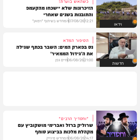
כשהאש בוערת!
הזיכרונות שלא יישכחו מהקעמפ
והתובנות בשנים שאחרי
12:21
07/08/26
המחדש בשיתוף "וימאן"
וידאו
הסיפור המלא
נס בפארק המים: השבר בכתף שגילה
את ה'גידול הממאיר'
21:00
06/08/26
חיים גפן
חדשות
"וחסדיך הרבים"
שרוליק ברזל ואברימי מושקוביץ עם
מקהלת מלכות בביצוע סוחף
14:17
06/08/26
המחדש מיוזיק