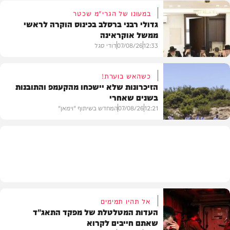
במעונו של הגרי"מ שכטר
גדולי רבני ברסלב בכינוס הוקרה לראשי
ממשל אוקראינה
בעולם
12:33
07/08/26
דודי סגל
כשהאש בוערת!
הזיכרונות שלא יישכחו מהקעמפ והתובנות
בשנים שאחרי
חרדים
12:21
07/08/26
המחדש בשיתוף "וימאן"
וידאו
אל תהיו תמימים
העדות המטלטלת של מפקד התאג"ד
שאתם חייבים לקרוא