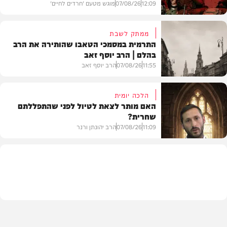
12:09
07/08/26
מוגש מטעם 'חרדים לחיים'
ממתק לשבת
התרמית במסמכי הטאבו שהותירה את הרב
בהלם | הרב יוסף זאב
דעות
11:55
07/08/26
הרב יוסף זאב
הלכה יומית
האם מותר לצאת לטיול לפני שהתפללתם
שחרית?
בית המדרש
11:09
07/08/26
הרב יהונתן ורנר
הלכה