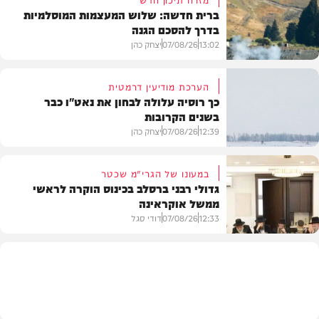
ברית חדשה: שלוש המעצמות המוסלמיות
בדרך להסכם הגנה
13:02
07/08/26
יצחק כהן
הערכת מודיעין דרמטית
כך רוסיה עלולה לבחון את נאט"ו כבר
בשנים הקרובות
בעולם
12:39
07/08/26
יצחק כהן
במעונו של הגרי"מ שכטר
גדולי רבני ברסלב בכינוס הוקרה לראשי
ממשל אוקראינה
בעולם
12:33
07/08/26
דודי סגל
חרדים