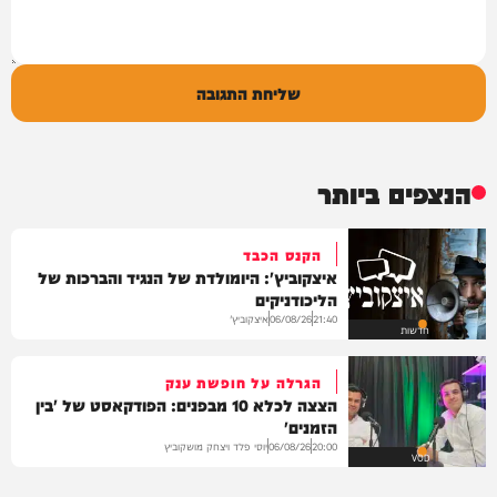
שליחת התגובה
הנצפים ביותר
הקנס הכבד
איצקוביץ': היומולדת של הנגיד והברכות של
הליכודניקים
איצקוביץ'
06/08/26
21:40
חדשות
הגרלה על חופשת ענק
הצצה לכלא 10 מבפנים: הפודקאסט של 'בין
הזמנים'
יוסי פלד ויצחק מושקוביץ
06/08/26
20:00
VOD