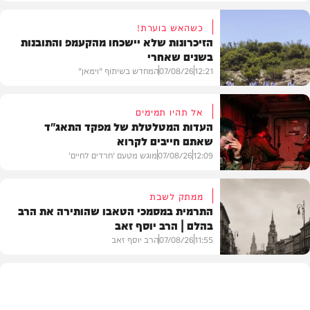
כשהאש בוערת!
הזיכרונות שלא יישכחו מהקעמפ והתובנות
בשנים שאחרי
12:21
07/08/26
המחדש בשיתוף "וימאן"
אל תהיו תמימים
העדות המטלטלת של מפקד התאג"ד
שאתם חייבים לקרוא
וידאו
12:09
07/08/26
מוגש מטעם 'חרדים לחיים'
ממתק לשבת
התרמית במסמכי הטאבו שהותירה את הרב
בהלם | הרב יוסף זאב
דעות
11:55
07/08/26
הרב יוסף זאב
בית המדרש