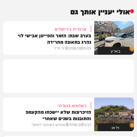
אולי יעניין אותך גם
טרגדיה בירושלים
בערב שבת: הזמר והפייטן אבישי לוי
נהרג בתאונה מחרידה
19:09
07/08/26
דוד חדד
בארץ
כשהאש בוערת!
הזיכרונות שלא יישכחו מהקעמפ
והתובנות בשנים שאחרי
12:21
07/08/26
המחדש בשיתוף "וימאן"
וידאו