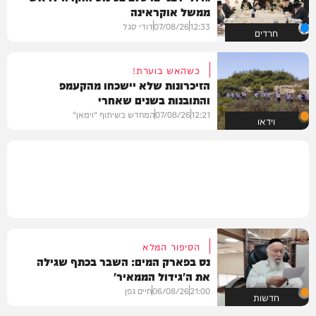
ממשל אוקראינה
12:33
07/08/26
דודי סגל
חרדים
כשהאש בוערת!
הזיכרונות שלא יישכחו מהקעמפ
והתובנות בשנים שאחרי
12:21
07/08/26
המחדש בשיתוף "וימאן"
וידאו
הסיפור המלא
נס בפארק המים: השבר בכתף שגילה
את ה'גידול הממאיר'
21:00
06/08/26
חיים גפן
חדשות