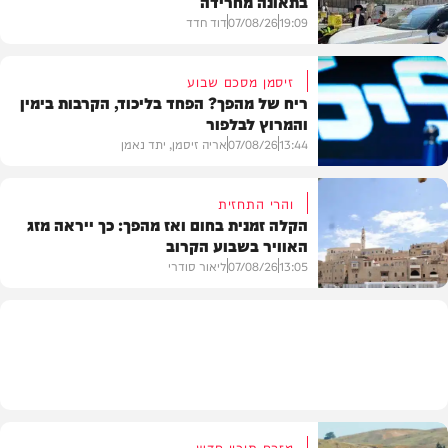
בתאונה מחרידה
19:09
07/08/26
דוד חדד
זיסמן מסכם שבוע
ריח של מהפך? הפחד בליכוד, הקרבות בימין
והמרוץ לבלפור
בארץ
13:44
07/08/26
אריה זיסמן, יתד נאמן
והרי התחזית
הקלה זמנית בחום ואז מהפך: כך ייראה מזג
האוויר בשבוע הקרוב
פוליטי
13:05
07/08/26
ליאור סודרי
מזג האוויר
מזרח תיכון חדש