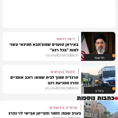
דיווח דרמטי
באיראן טוענים שמוג'תבא חמינאי עשוי
למות "בכל רגע"
08:31
07/08/26
יצחק כהן
חדשות
הקטל בכבישים
טרגדיה סמוך לבית שמש: רוכב אופניים
נהרג מפגיעת רכב
08:04
07/08/26
יצחק כהן
בארץ
כתבות נוספות
טרגדיה בירושלים
בערב שבת: הזמר והפייטן אבישי לוי נהרג