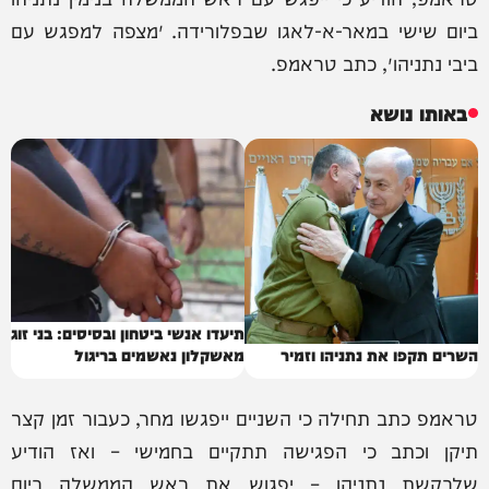
ביום שישי במאר-א-לאגו שבפלורידה. ״מצפה למפגש עם
ביבי נתניהו״, כתב טראמפ.
באותו נושא
תיעדו אנשי ביטחון ובסיסים: בני זוג
השרים תקפו את נתניהו וזמיר
מאשקלון נאשמים בריגול
טראמפ כתב תחילה כי השניים ייפגשו מחר, כעבור זמן קצר
תיקן וכתב כי הפגישה תתקיים בחמישי – ואז הודיע
שלבקשת נתניהו – יפגוש את ראש הממשלה ביום