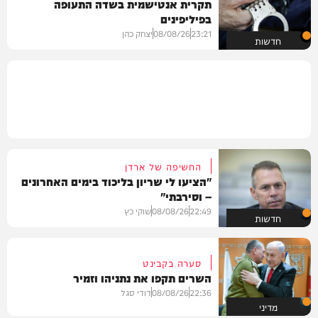
תקרית אנטישמית בשדה התעופה
בפיליפינים
23:21
08/08/26
יצחק כהן
חדשות
החשיפה של ארדן
"הציעו לי שריון בליכוד בימים האחרונים
– וסירבתי"
22:49
08/08/26
שוקי כץ
חדשות
סערה בקבינט
השרים תקפו את נתניהו וזמיר
22:36
08/08/26
דודי סגל
מדיני