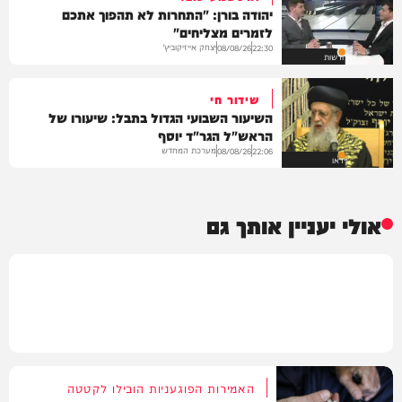
יהודה בורן: "התחרות לא תהפוך אתכם
לזמרים מצליחים"
יצחק אייזיקוביץ'
08/08/26
22:30
חדשות
שידור חי
השיעור השבועי הגדול בתבל: שיעורו של
הראש"ל הגר"ד יוסף
מערכת המחדש
08/08/26
22:06
וידאו
אולי יעניין אותך גם
האמירות הפוגעניות הובילו לקטטה