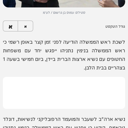
סטילס: עמוס בן גרשום / לע״מ
א
גודל הטקסט
א
לשכת ראש הממשלה הודיעה לפני זמן קצר באופן רשמי כי
ראש הממשלה בנימין נתניהו ייפגש יחד עם משפחות
החטופים עם נשיא ארצות הברית ביידן, ביום חמישי בשעה 1
בצהריים בבית הלבן.
נשיא ארה"ב לשעבר והמועמד הרפובליקני לנשיאות, דונלד
טראמפ, הודיע כי ייפגש עם ראש הממשלה בנימין נתניהו