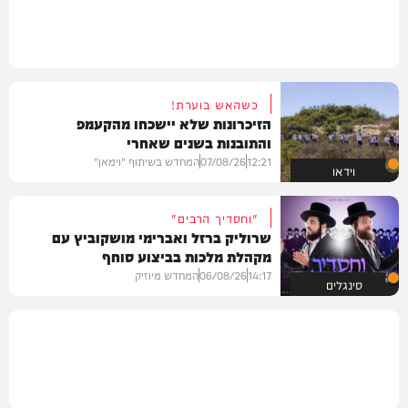
כשהאש בוערת!
הזיכרונות שלא יישכחו מהקעמפ
והתובנות בשנים שאחרי
12:21
07/08/26
המחדש בשיתוף "וימאן"
וידאו
"וחסדיך הרבים"
שרוליק ברזל ואברימי מושקוביץ עם
מקהלת מלכות בביצוע סוחף
14:17
06/08/26
המחדש מיוזיק
סינגלים