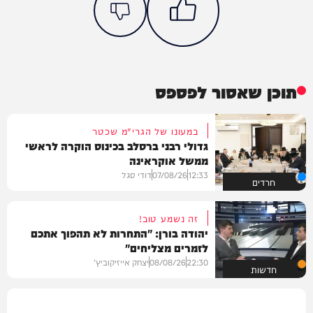
תוכן שאסור לפספס
במעונו של הגרי"מ שכטר
גדולי רבני ברסלב בכינוס הוקרה לראשי
ממשל אוקראינה
12:33
07/08/26
דודי סגל
חרדים
זה נשמע טוב!
יהודה בורן: "התחרות לא תהפוך אתכם
לזמרים מצליחים"
22:30
08/08/26
יצחק אייזיקוביץ'
חדשות