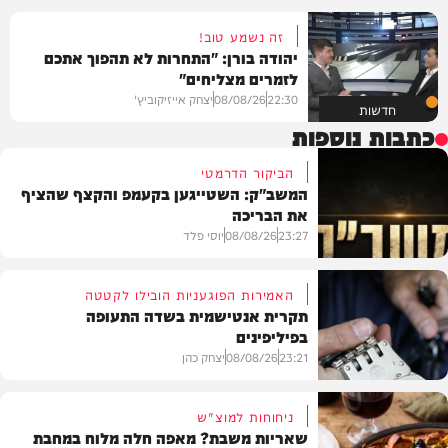
זה נשמע טוב!
יהודה בורן: "התחרות לא תהפוך אתכם
לזמרים מצליחים"
22:30
08/08/26
יצחק אייזיקוביץ'
חדשות
כתבות נוספות
הביקור הדרמטי
המשב"ק: השטייגען בקעמפ והקצף שהציף
את הבריכה
23:27
08/08/26
יוסי פלד
האמירות הפוגעניות הובילו לקטטה
תקרית אנטישמית בשדה התעופה
בפיליפינים
המשב"ק
23:21
08/08/26
יצחק כהן
ניחוחות למוצ"ש
שאריות משבת? מאפה חלה מלוח במחבת