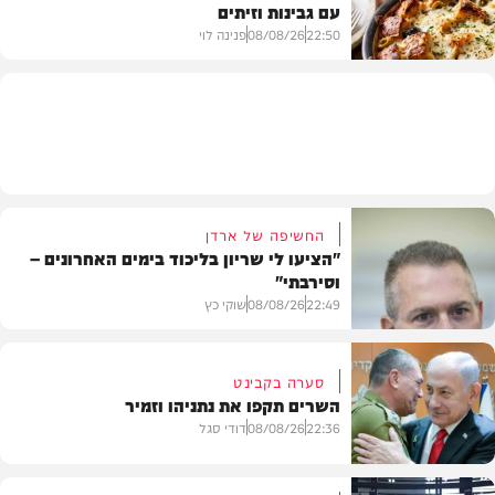
עם גבינות וזיתים
חדשות
22:50
08/08/26
פנינה לוי
מתכונים
החשיפה של ארדן
"הציעו לי שריון בליכוד בימים האחרונים –
וסירבתי"
22:49
08/08/26
שוקי כץ
סערה בקבינט
השרים תקפו את נתניהו וזמיר
חדשות
22:36
08/08/26
דודי סגל