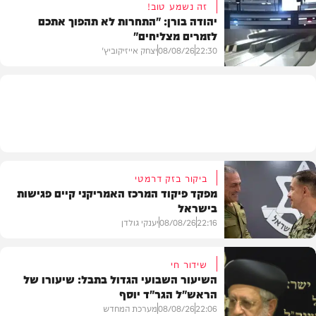
זה נשמע טוב!
יהודה בורן: "התחרות לא תהפוך אתכם
לזמרים מצליחים"
מדיני
22:30
08/08/26
יצחק אייזיקוביץ'
חדשות
ביקור בזק דרמטי
מפקד פיקוד המרכז האמריקני קיים פגישות
בישראל
22:16
08/08/26
יענקי גולדן
שידור חי
השיעור השבועי הגדול בתבל: שיעורו של
הראש"ל הגר"ד יוסף
חדשות
22:06
08/08/26
מערכת המחדש