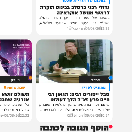
חרדים
במעונו של הגרי"מ שכטר
גדולי רבני ברסלב בכינוס הוקרה
לראשי ממשל אוקראינה
במעונו של פאר הדור וזקן חסידי ברסלב
הגה"צ רבי יעקב מאיר שכטער שליט"א,
ובהשתתפות...
12:33
07/08/26
דודי סגל
1
חרדים
מיוזיק