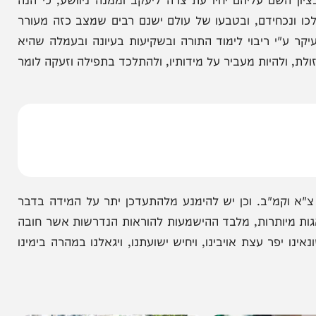
הניוזלייטר המרתק של
המחדש אצלך במייל
ם עליהם יחיו עת צרה ליעקב וממנה ניוושע, כי הנה
ונכחידם, ובטבעו של עולם ישנם רבים שמצב כזה מעורר
 ריבוי לימוד התורה ובשקיעות בעיונה ובעמלה שהיא
להיות מעביר על מידותיו, ולהתלכד בתפילה וזעקה לומר
וקמ"ב. וכן יש להימנע מלהתעדכן יתר על המידה בדבר
ותרות, מלבד ההישמעות להוראות הנדרשות אשר חובה
 עצת אויבינו, ויחיש ישועתנו, ויגאלנו במהרה בימינו