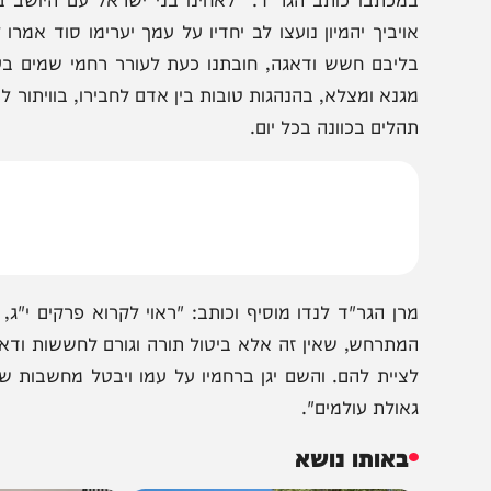
הצטרפו לעדכונים חמים
מצטרפים לערוץ
בקבוצת המחדש
ומתחדשים כל הזמן
מכתבו כותב הגר"ד: "לאחינו בני ישראל עם היושב בציון הש
ויביך יהמיון נועצו לב יחדיו על עמך יערימו סוד אמרו לכו 
ליבם חשש ודאגה, חובתנו כעת לעורר רחמי שמים בעיקר ע"י
גנא ומצלא, בהנהגות טובות בין אדם לחבירו, בוויתור לזולת, ו
הלים בכוונה בכל יום.
רן הגר"ד לנדו מוסיף וכותב: "ראוי לקרוא פרקים י"ג, צ"א 
מתרחש, שאין זה אלא ביטול תורה וגורם לחששות ודאגות מי
ציית להם. והשם יגן ברחמיו על עמו ויבטל מחשבות שונאינו יפר