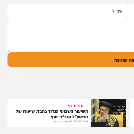
משולם זושא וTYH ב16 דקות של
כם אחרת
גע אחד עוצמתי
Thank...
0
ל
בה