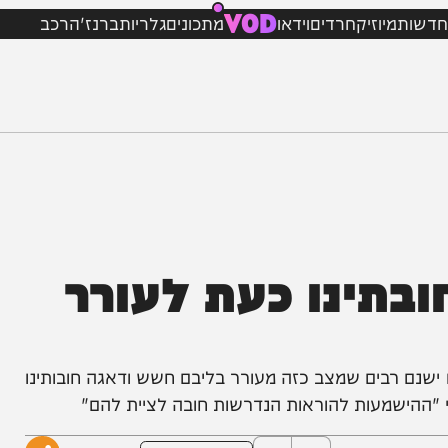
VOD
מיוזיק
חרדים
וידאו
מתכונים
גלריות
ברנז'ה
רכב
תינו כעת לעורר
רבים שמצב כזה מעורר בליבם חשש ודאגה חובותינו
שמעות להוראות הנדרשות חובה לציית להם"