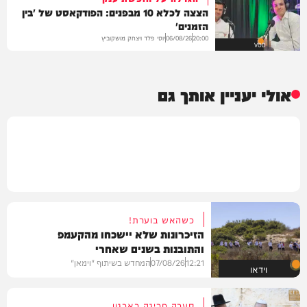
הצצה לכלא 10 מבפנים: הפודקאסט של 'בין
הזמנים'
יוסי פלד ויצחק מושקוביץ
06/08/26
20:00
VOD
אולי יעניין אותך גם
כשהאש בוערת!
הזיכרונות שלא יישכחו מהקעמפ
והתובנות בשנים שאחרי
12:21
07/08/26
המחדש בשיתוף "וימאן"
וידאו
סערה חריגה בארגון