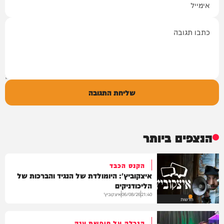
תגובה
שליחת התגובה
הנצפים ביותר
הקנס הכבד
איצקוביץ': היומולדת של הנגיד והברכות של
הליכודניקים
איצקוביץ'
06/08/26
21:40
חדשות
הגרלה על חופשת ענק