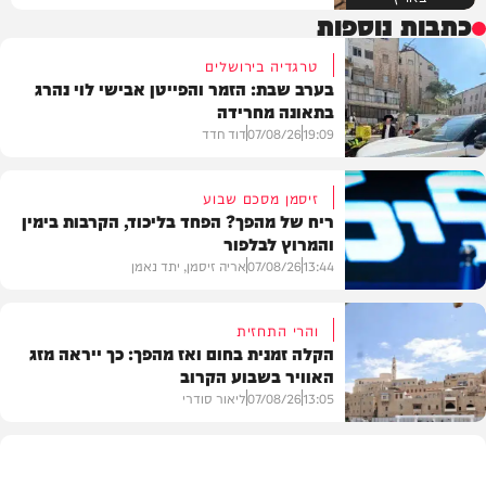
כתבות נוספות
טרגדיה בירושלים
בערב שבת: הזמר והפייטן אבישי לוי נהרג
בתאונה מחרידה
19:09
07/08/26
דוד חדד
זיסמן מסכם שבוע
ריח של מהפך? הפחד בליכוד, הקרבות בימין
והמרוץ לבלפור
בארץ
13:44
07/08/26
אריה זיסמן, יתד נאמן
והרי התחזית
הקלה זמנית בחום ואז מהפך: כך ייראה מזג
האוויר בשבוע הקרוב
פוליטי
13:05
07/08/26
ליאור סודרי