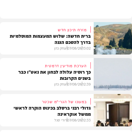
מזג האוויר
מזרח תיכון חדש
ברית חדשה: שלוש המעצמות המוסלמיות
בדרך להסכם הגנה
13:02
07/08/26
יצחק כהן
הערכת מודיעין דרמטית
כך רוסיה עלולה לבחון את נאט"ו כבר
בשנים הקרובות
בעולם
12:39
07/08/26
יצחק כהן
במעונו של הגרי"מ שכטר
גדולי רבני ברסלב בכינוס הוקרה לראשי
ממשל אוקראינה
בעולם
12:33
07/08/26
דודי סגל