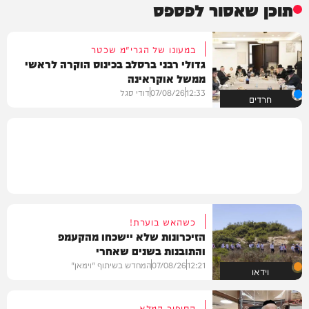
תוכן שאסור לפספס
במעונו של הגרי"מ שכטר
גדולי רבני ברסלב בכינוס הוקרה לראשי
ממשל אוקראינה
12:33
07/08/26
דודי סגל
חרדים
כשהאש בוערת!
הזיכרונות שלא יישכחו מהקעמפ
והתובנות בשנים שאחרי
12:21
07/08/26
המחדש בשיתוף "וימאן"
וידאו
הסיפור המלא