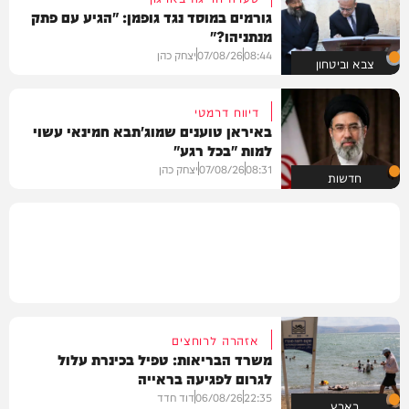
גורמים במוסד נגד גופמן: "הגיע עם פתק
מנתניהו?"
08:44
07/08/26
יצחק כהן
צבא וביטחון
דיווח דרמטי
באיראן טוענים שמוג'תבא חמינאי עשוי
למות "בכל רגע"
08:31
07/08/26
יצחק כהן
חדשות
אזהרה לרוחצים
משרד הבריאות: טפיל בכינרת עלול
לגרום לפגיעה בראייה
22:35
06/08/26
דוד חדד
בארץ