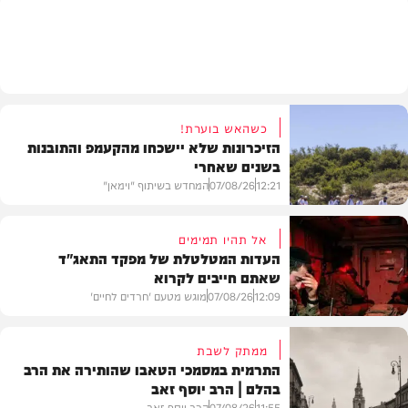
חרדים
כשהאש בוערת!
הזיכרונות שלא יישכחו מהקעמפ והתובנות
בשנים שאחרי
12:21
07/08/26
המחדש בשיתוף "וימאן"
אל תהיו תמימים
העדות המטלטלת של מפקד התאג"ד
שאתם חייבים לקרוא
וידאו
12:09
07/08/26
מוגש מטעם 'חרדים לחיים'
ממתק לשבת
התרמית במסמכי הטאבו שהותירה את הרב
בהלם | הרב יוסף זאב
דעות
11:55
07/08/26
הרב יוסף זאב