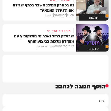
נס בפארק המים: השבר בכתף שגילה
את ה'גידול הממאיר'
21:00
06/08/26
חיים גפן
חדשות
"וחסדיך הרבים"
שרוליק ברזל ואברימי מושקוביץ עם
מקהלת מלכות בביצוע סוחף
14:17
06/08/26
המחדש מיוזיק
סינגלים
הוסף תגובה לכתבה
שם
אימייל