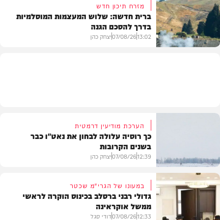
מזרח תיכון חדש
ברית חדשה: שלוש המעצמות המוסלמיות
בדרך להסכם הגנה
מזג האוויר
13:02
07/08/26
יצחק כהן
בעולם
הערכת מודיעין דרמטית
כך רוסיה עלולה לבחון את נאט"ו כבר
בשנים הקרובות
12:39
07/08/26
יצחק כהן
במעונו של הגרי"מ שכטר
גדולי רבני ברסלב בכינוס הוקרה לראשי
ממשל אוקראינה
בעולם
12:33
07/08/26
דודי סגל