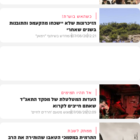
כשהאש בוערת!
הזיכרונות שלא יישכחו מהקעמפ והתובנות
בשנים שאחרי
חרדים
12:21
07/08/26
המחדש בשיתוף "וימאן"
וידאו
אל תהיו תמימים
העדות המטלטלת של מפקד התאג"ד
שאתם חייבים לקרוא
12:09
07/08/26
מוגש מטעם 'חרדים לחיים'
ממתק לשבת
התרמית במסמכי הטאבו שהותירה את הרב