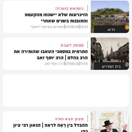
כשהאש בוערת!
הזיכרונות שלא יישכחו מהקעמפ
והתובנות בשנים שאחרי
12:21
07/08/26
המחדש בשיתוף "וימאן"
וידאו
ממתק לשבת
התרמית במסמכי הטאבו שהותירה את
הרב בהלם | הרב יוסף זאב
11:55
07/08/26
הרב יוסף זאב
בית המדרש
מציון תצא תורה
ההבדל בין רָאָה לרְאֵה | הגאון רבי ציון
כהן