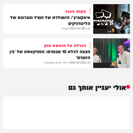
הקנס הכבד
איצקוביץ': היומולדת של הנגיד והברכות של
הליכודניקים
איצקוביץ'
06/08/26
21:40
חדשות
הגרלה על חופשת ענק
הצצה לכלא 10 מבפנים: הפודקאסט של 'בין
הזמנים'
יוסי פלד ויצחק מושקוביץ
06/08/26
20:00
VOD
אולי יעניין אותך גם