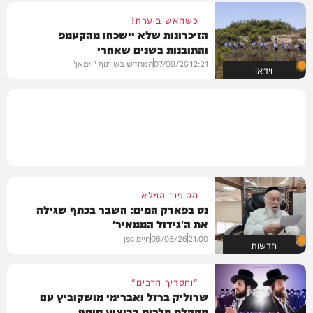
כשהאש בוערת!
הזיכרונות שלא יישכחו מהקעמפ
והתובנות בשנים שאחרי
12:21
07/08/26
המחדש בשיתוף "וימאן"
וידאו
הסיפור המלא
נס בפארק המים: השבר בכתף שגילה
את ה'גידול הממאיר'
21:00
06/08/26
חיים גפן
חדשות
"וחסדיך הרבים"
שרוליק ברזל ואברימי מושקוביץ עם
מקהלת מלכות בביצוע סוחף