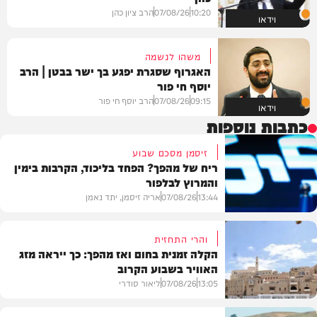
10:20
07/08/26
הרב ציון כהן
וידאו
משהו לנשמה
האגרוף שסגרת יפגע בך ישר בבטן | הרב
יוסף חי פור
09:15
07/08/26
הרב יוסף חי פור
וידאו
כתבות נוספות
זיסמן מסכם שבוע
ריח של מהפך? הפחד בליכוד, הקרבות בימין
והמרוץ לבלפור
13:44
07/08/26
אריה זיסמן, יתד נאמן
והרי התחזית
הקלה זמנית בחום ואז מהפך: כך ייראה מזג
האוויר בשבוע הקרוב
פוליטי
13:05
07/08/26
ליאור סודרי