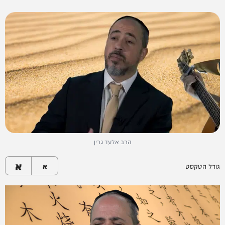
הרב אלעד גרין
א
גודל הטקסט
א