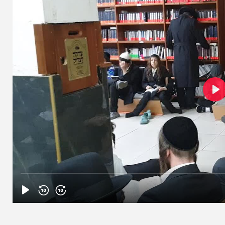
הניוזלייטר המרתק של
המחדש אצלך במייל