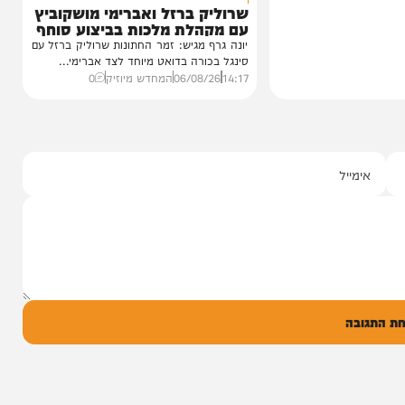
סינגלים
"וחסדיך הרבים"
שרוליק ברזל ואברימי מושקוביץ
עם מקהלת מלכות בביצוע סוחף
יונה גרף מגיש: זמר החתונות שרוליק ברזל עם
סינגל בכורה בדואט מיוחד לצד אברימי...
14:17
06/08/26
המחדש מיוזיק
0
ל