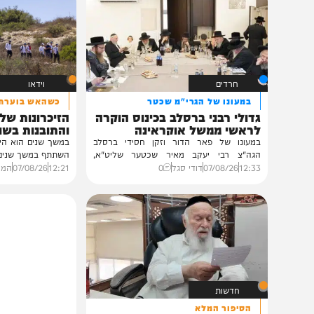
תוכן שאסור לפספס
חרדים
וידאו
במעונו של הגרי"מ שכטר
כשהאש בוערת!
גדולי רבני ברסלב בכינוס הוקרה
הזיכרונות שלא ייש
לראשי ממשל אוקראינה
והתובנות בשנים שא
במעונו של פאר הדור וזקן חסידי ברסלב
במשך שנים הוא היה מלא בג
הגה"צ רבי יעקב מאיר שכטער שליט"א,
השתתף במשך שנים. הוא זכר 
ובהשתתפות...
12:33
07/08/26
דודי סגל
0
12:21
07/08/26
המחדש בשיתו