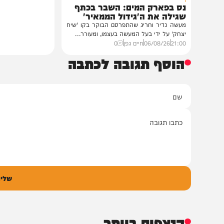
חדשות
הסיפור המלא
נס בפארק המים: השבר בכתף
שגילה את ה'גידול הממאיר'
מעשה נדיר וחריג שהתפרסם הבוקר בקו 'שיח
יצחק' על ידי בעל המעשה בעצמו, ומעורר...
21:00
06/08/26
חיים גפן
0
הוסף תגובה לכתבה
ם
אימיי
גובה