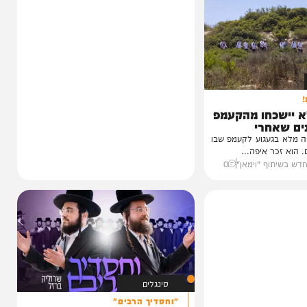
כחו מהקעמפ
חרי
עגוע לקעמפ שבו
איפה...
ף "וימאן"
0