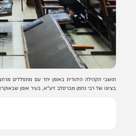
ושבי הקהילה היהודית באומן יחד עם מתפללים מרחבי העול
ציונו של רבי נחמן מברסלב זיע"א, בעיר אומן שבאוקראינה.