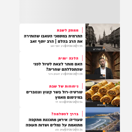
העדות המטלטלת של מפקד
בד"ה: נקבע מותה של הפעוטה שטבעה בבריכה
התאג"ד שאתם חייבים לקרוא
באשקלון
12:09
07/08/26
מוגש מטעם 'חרדים לחיים'
דעות
18:06
העתירו בתפילה לרפואת התינוקת לינס רבקה
כהן בת תהילה, שטבעה באשקלון וזקוקה
לרחמי שמים מרובים
ממתק לשבת
התרמית במסמכי הטאבו שהותירה
את הרב בהלם | הרב יוסף זאב
11:55
07/08/26
הרב יוסף זאב
בית המדרש
17:35
בין הזמנים: תינוקת בת שנה וחצי טבעה בבריכה
הלכה יומית
בבית פרטי באשקלון. היא פונתה לביה"ח במצב
האם מותר לצאת לטיול לפני
אנוש, לאחר שבוצעו בה פעולות החייאה
שהתפללתם שחרית?
11:09
07/08/26
הרב יהונתן ורנר
הלכה
ניחוחות של שבת
16:07
טורטיה-רול בשר קצוץ וצנוברים
תושב מזרח ירושלים בן 25, טרזן חמאד, נעצר
במינימום מאמץ
היום (חמישי) לאחר שאיים ברצח על ח"כ צבי
10:54
07/08/26
פנינה לוי
סוכות