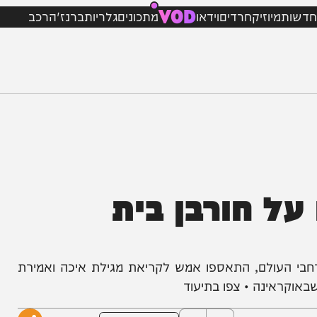
VOD
מיוזיק
חרדים
וידאו
מתכונים
גלריות
ברנז'ה
רכב
ל חורבן בית
עולם, התאספו אמש לקריאת מגילת איכה ואמירת
אינה • צפו בתיעוד