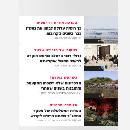
22:32
בהמשך להחייאה שבוצעה בבני ברק: הציבור
מתבקש להתפלל עבור הפעוט צבי בן שיינא
לרפואה שלמה
הערכת מודיעין דרמטית
כך רוסיה עלולה לבחון את נאט"ו
21:32
כבר בשנים הקרובות
בין הזמנים: שלושה בחורי ישיבות חולצו
12:39
07/08/26
יצחק כהן
בעולם
מהכינרת לאחר שנסחפו לעומק האגם, בחוף
בלתי מוכרז כשהם על גבי אביזר ציפה.
במעונו של הגרי"מ שכטר
גדולי רבני ברסלב בכינוס הוקרה
לראשי ממשל אוקראינה
12:33
07/08/26
דודי סגל
חרדים
21:31
בני ברק: חובשים ופראמדיקים של ארגון הצלה
כשהאש בוערת!
מבצעים פעולות החייאה על תינוק כבן שנה וחצי
הזיכרונות שלא יישכחו מהקעמפ
לאחר שנחנק משקית.
והתובנות בשנים שאחרי
12:21
07/08/26
המחדש בשיתוף "וימאן"
וידאו
אל תהיו תמימים
19:03