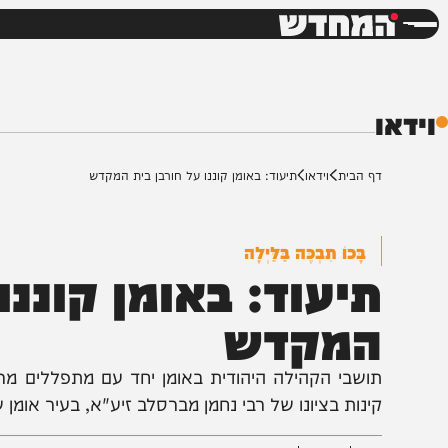
חדשות
דש
ף הבית
וידאו
תיעוד: באומן קוננו על חורבן בית המקדש
בָּכוֹ תִבְכֶּה בַּלַּיְלָה
יעוד: באומן קוננו ע
מקדש
ושבי הקהילה היהודית באומן יחד עם מתפללים מרחבי ה
ינות בציונו של רבי נחמן מברסלב זיע"א, בעיר אומן שבאוקר