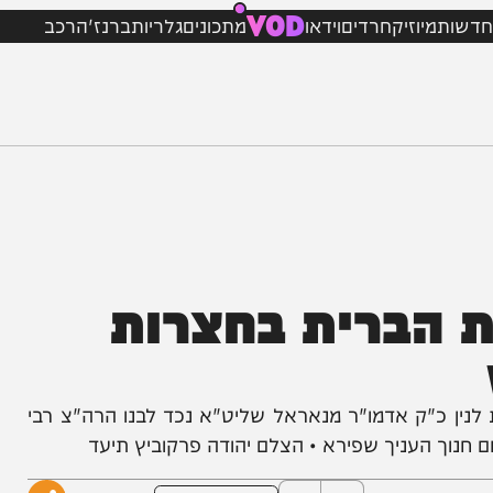
VOD
מיוזיק
חרדים
וידאו
מתכונים
גלריות
ברנז'ה
רכב
ברית בחצרות
"ק אדמו"ר מנאראל שליט"א נכד לבנו הרה"צ רבי
 העניך שפירא • הצלם יהודה פרקוביץ תיעד