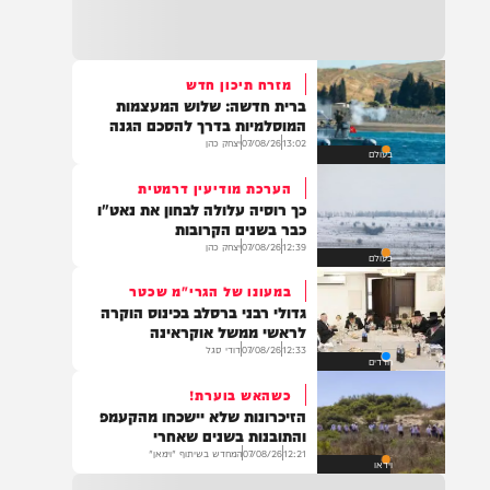
22:32
בהמשך להחייאה שבוצעה בבני ברק: הציבור
מתבקש להתפלל עבור הפעוט צבי בן שיינא
לרפואה שלמה
מזרח תיכון חדש
ברית חדשה: שלוש המעצמות
21:32
המוסלמיות בדרך להסכם הגנה
בין הזמנים: שלושה בחורי ישיבות חולצו
13:02
07/08/26
יצחק כהן
בעולם
מהכינרת לאחר שנסחפו לעומק האגם, בחוף
בלתי מוכרז כשהם על גבי אביזר ציפה.
הערכת מודיעין דרמטית
כך רוסיה עלולה לבחון את נאט"ו
כבר בשנים הקרובות
12:39
07/08/26
יצחק כהן
בעולם
21:31
בני ברק: חובשים ופראמדיקים של ארגון הצלה
במעונו של הגרי"מ שכטר
מבצעים פעולות החייאה על תינוק כבן שנה וחצי
גדולי רבני ברסלב בכינוס הוקרה
לאחר שנחנק משקית.
לראשי ממשל אוקראינה
12:33
07/08/26
דודי סגל
חרדים
כשהאש בוערת!
19:03