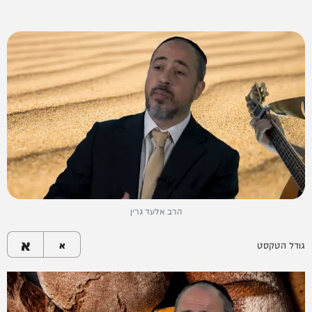
הרב אלעד גרין
א
גודל הטקסט
א