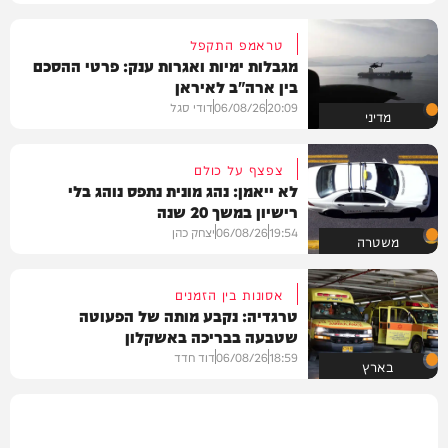
טראמפ התקפל
מגבלות ימיות ואגרות ענק: פרטי ההסכם
בין ארה"ב לאיראן
20:09
06/08/26
דודי סגל
מדיני
צפצף על כולם
לא ייאמן: נהג מונית נתפס נוהג בלי
רישיון במשך 20 שנה
19:54
06/08/26
יצחק כהן
משטרה
אסונות בין הזמנים
טרגדיה: נקבע מותה של הפעוטה
שטבעה בבריכה באשקלון
18:59
06/08/26
דוד חדד
בארץ