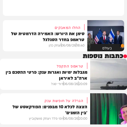
החלו המאבקים
סימן את היורש: האמירה הדרמטית של
טראמפ בחדר הסגלגל
18:40
06/08/26
יצחק כהן
בעולם
כתבות נוספות
טראמפ התקפל
מגבלות ימיות ואגרות ענק: פרטי ההסכם בין
ארה"ב לאיראן
20:09
06/08/26
דודי סגל
הגרלה על חופשת ענק
הצצה לכלא 10 מבפנים: הפודקאסט של
'בין הזמנים'
מדיני
20:00
06/08/26
יוסי פלד ויצחק מושקוביץ