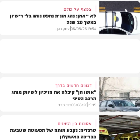
צפצף על כולם
לא ייאמן: נהג מונית נתפס נוהג בלי רישיון
במשך 20 שנה
VOD
19:54
06/08/26
יצחק כהן
משטרה
דגמים חדשים בדרך
"אוטו חן" קיבלה את הזיכיון לשיווק מותג
הרכב הסיני
19:15
06/08/26
דוד חדד
אסונות בין הזמנים
טרגדיה: נקבע מותה של הפעוטה שטבעה
בבריכה באשקלון
רכב