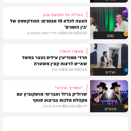
הגרלה על חופשת ענק
הצצה לכלא 10 מבפנים: הפודקאסט של
'בין הזמנים'
20:00
06/08/26
יוסי פלד ויצחק מושקוביץ
VOD
מעצרו הוארך
חרדי ממודיעין עילית נעצר בחשד
שאיים לרצוח קצין משטרה
13:05
06/08/26
יוסי פלד
חרדים
"וחסדיך הרבים"
שרוליק ברזל ואברימי מושקוביץ עם
מקהלת מלכות בביצוע סוחף
14:17
06/08/26
המחדש מיוזיק
סינגלים