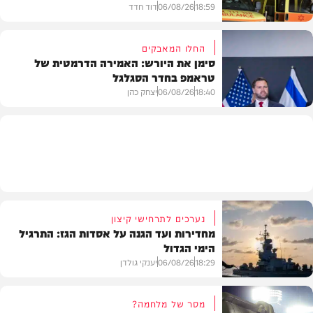
18:59
06/08/26
דוד חדד
החלו המאבקים
סימן את היורש: האמירה הדרמטית של
טראמפ בחדר הסגלגל
בארץ
18:40
06/08/26
יצחק כהן
בעולם
נערכים לתרחישי קיצון
מחדירות ועד הגנה על אסדות הגז: התרגיל
הימי הגדול
18:29
06/08/26
יענקי גולדן
מסר של מלחמה?