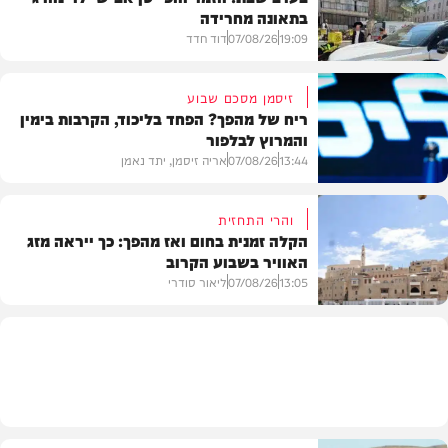
בתאונה מחרידה
19:09
07/08/26
דוד חדד
זיסמן מסכם שבוע
ריח של מהפך? הפחד בליכוד, הקרבות בימין
והמרוץ לבלפור
בארץ
13:44
07/08/26
אריה זיסמן, יתד נאמן
והרי התחזית
הקלה זמנית בחום ואז מהפך: כך ייראה מזג
האוויר בשבוע הקרוב
פוליטי
13:05
07/08/26
ליאור סודרי
מזג האוויר