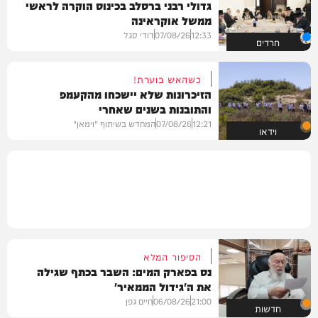
גדולי רבני ברסלב בכינוס הוקרה לראשי
ממשל אוקראינה
12:33
07/08/26
דודי סגל
חרדים
כשהאש בוערת!
הזיכרונות שלא יישכחו מהקעמפ
והתובנות בשנים שאחרי
12:21
07/08/26
המחדש בשיתוף "וימאן"
וידאו
הסיפור המלא
נס בפארק המים: השבר בכתף שגילה
את ה'גידול הממאיר'
21:00
06/08/26
חיים גפן
חדשות