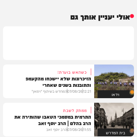
אולי יעניין אותך גם
כשהאש בוערת!
הזיכרונות שלא יישכחו מהקעמפ
והתובנות בשנים שאחרי
12:21
07/08/26
המחדש בשיתוף "וימאן"
וידאו
ממתק לשבת
התרמית במסמכי הטאבו שהותירה את
הרב בהלם | הרב יוסף זאב
11:55
07/08/26
הרב יוסף זאב
בית המדרש