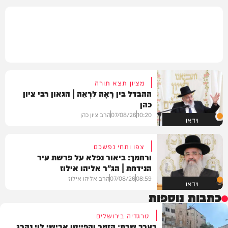
מציון תצא תורה
ההבדל בין רָאָה לרְאֵה | הגאון רבי ציון
כהן
10:20
07/08/26
הרב ציון כהן
וידאו
צפו ותחי נפשכם
ורחמך: ביאור נפלא על פרשת עיר
הנידחת | הג"ר אליהו אילוז
08:59
07/08/26
הרב אליהו אילוז
וידאו
כתבות נוספות
טרגדיה בירושלים
בערב שבת: הזמר והפייטן אבישי לוי נהרג