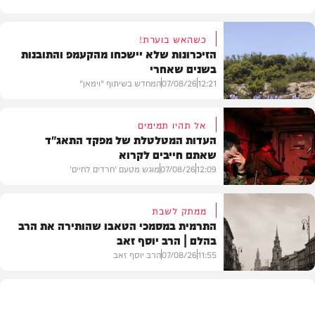
כשהאש בוערת!
הזיכרונות שלא יישכחו מהקעמפ והתובנות
בשנים שאחרי
12:21
07/08/26
המחדש בשיתוף "וימאן"
אל תהיו תמימים
העדות המטלטלת של מפקד התאג"ד
שאתם חייבים לקרוא
וידאו
12:09
07/08/26
מוגש מטעם 'חרדים לחיים'
ממתק לשבת
התרמית במסמכי הטאבו שהותירה את הרב
בהלם | הרב יוסף זאב
דעות
11:55
07/08/26
הרב יוסף זאב