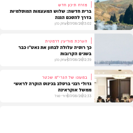
מזרח תיכון חדש
ברית חדשה: שלוש המעצמות המוסלמיות
בדרך להסכם הגנה
13:02
07/08/26
יצחק כהן
הערכת מודיעין דרמטית
כך רוסיה עלולה לבחון את נאט"ו כבר
בשנים הקרובות
בעולם
12:39
07/08/26
יצחק כהן
במעונו של הגרי"מ שכטר
גדולי רבני ברסלב בכינוס הוקרה לראשי
ממשל אוקראינה
בעולם
12:33
07/08/26
דודי סגל
חרדים