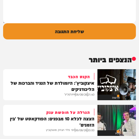
שליחת התגובה
הנצפים ביותר
הקנס הכבד
איצקוביץ': היומולדת של הנגיד והברכות של
הליכודניקים
איצקוביץ'
06/08/26
21:40
חדשות
הגרלה על חופשת ענק
הצצה לכלא 10 מבפנים: הפודקאסט של 'בין
הזמנים'
יוסי פלד ויצחק מושקוביץ
06/08/26
20:00
VOD