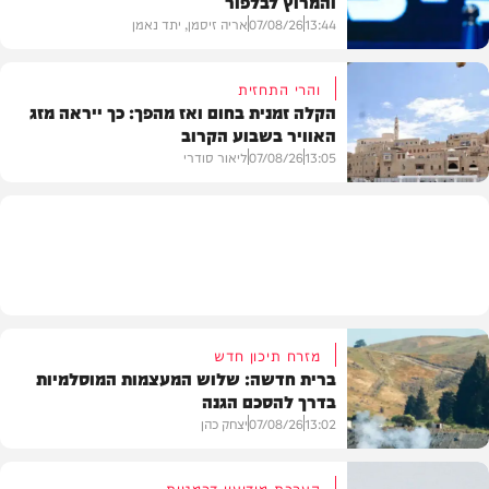
והמרוץ לבלפור
13:44
07/08/26
אריה זיסמן, יתד נאמן
והרי התחזית
הקלה זמנית בחום ואז מהפך: כך ייראה מזג
האוויר בשבוע הקרוב
פוליטי
13:05
07/08/26
ליאור סודרי
מזג האוויר
מזרח תיכון חדש
ברית חדשה: שלוש המעצמות המוסלמיות
בדרך להסכם הגנה
13:02
07/08/26
יצחק כהן
הערכת מודיעין דרמטית