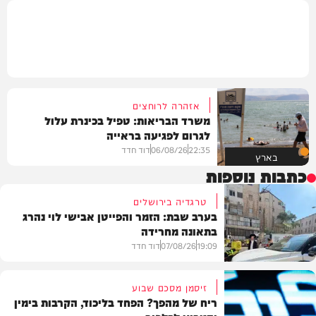
אזהרה לרוחצים
משרד הבריאות: טפיל בכינרת עלול
לגרום לפגיעה בראייה
22:35
06/08/26
דוד חדד
בארץ
כתבות נוספות
טרגדיה בירושלים
בערב שבת: הזמר והפייטן אבישי לוי נהרג
בתאונה מחרידה
19:09
07/08/26
דוד חדד
זיסמן מסכם שבוע
ריח של מהפך? הפחד בליכוד, הקרבות בימין
בארץ