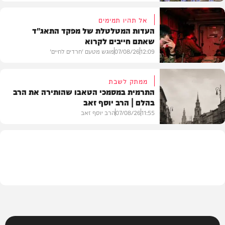
אל תהיו תמימים
העדות המטלטלת של מפקד התאג"ד
שאתם חייבים לקרוא
וידאו
12:09
07/08/26
מוגש מטעם 'חרדים לחיים'
ממתק לשבת
התרמית במסמכי הטאבו שהותירה את הרב
בהלם | הרב יוסף זאב
דעות
11:55
07/08/26
הרב יוסף זאב
בית המדרש