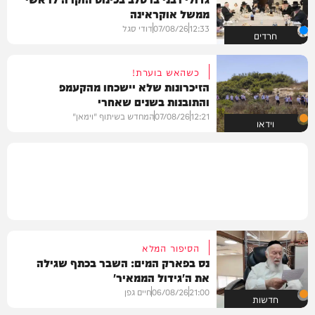
ממשל אוקראינה
12:33
07/08/26
דודי סגל
חרדים
כשהאש בוערת!
הזיכרונות שלא יישכחו מהקעמפ
והתובנות בשנים שאחרי
12:21
07/08/26
המחדש בשיתוף "וימאן"
וידאו
הסיפור המלא
נס בפארק המים: השבר בכתף שגילה
את ה'גידול הממאיר'
21:00
06/08/26
חיים גפן
חדשות