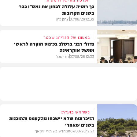
כך רוסיה עלולה לבחון את נאט"ו כבר
בשנים הקרובות
בעולם
12:39
07/08/26
יצחק כהן
במעונו של הגרי"מ שכטר
גדולי רבני ברסלב בכינוס הוקרה לראשי
ממשל אוקראינה
בעולם
12:33
07/08/26
דודי סגל
חרדים
כשהאש בוערת!
הזיכרונות שלא יישכחו מהקעמפ והתובנות
בשנים שאחרי
12:21
07/08/26
המחדש בשיתוף "וימאן"