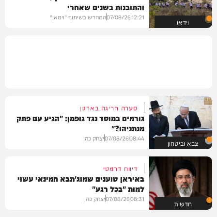
והתובנות בשנים שאחרי
12:21
07/08/26
המחדש בשיתוף "וימאן"
וידאו
סערה חריגה בארגון
גורמים במוסד נגד גופמן: "הגיע עם פתק
מנתניהו?"
08:44
07/08/26
יצחק כהן
צבא וביטחון
דיווח דרמטי
באיראן טוענים שמוג'תבא חמינאי עשוי
למות "בכל רגע"
08:31
07/08/26
יצחק כהן
חדשות