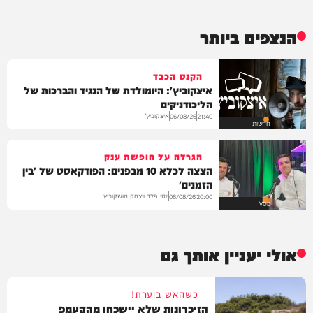
הנצפים ביותר
הקנס הכבד
איצקוביץ': היומולדת של הנגיד והברכות של
הליכודניקים
איצקוביץ'
06/08/26
21:40
חדשות
הגרלה על חופשת ענק
הצצה לכלא 10 מבפנים: הפודקאסט של 'בין
הזמנים'
יוסי פלד ויצחק מושקוביץ
06/08/26
20:00
VOD
אולי יעניין אותך גם
כשהאש בוערת!
הזיכרונות שלא יישכחו מהקעמפ