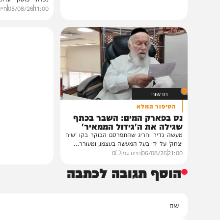
גלריות
בית צדיקים יעמוד
גלריה: שמחת נישואי
פוסק עדת תימן הגר"
רבנים ואישי ציבור השתתפ
נכדת פוסק עדת תימן, ה
רצאבי,...
11:00
05/08/26
חיים גפן
0
חדשות
הסיפור המלא
נס בפארק המים: השבר בכתף
שגילה את ה'גידול הממאיר'
מעשה נדיר וחריג שהתפרסם הבוקר בקו 'שיח