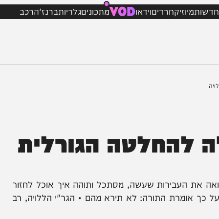
VOD
מיוזיק
חרדים
וידאו
מתכונים
גלריות
ברנז'ה
רכב
להחלטה הגורלית
ת העבירות שעשה, מסתכל ותוהה איך אוכל לחזור
ומרת התורה: לא תירא מהם • הגר"י הללויה, רב