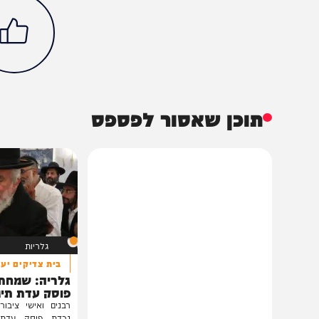
בית המדרש
וידאו
חדשות
פרשת שבוע
הגר"י הללויה
הכתבה עניינה א
92%
תוכן שאסור לפספס