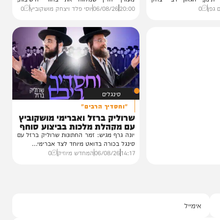
VOD
הגרלה על חופשת ענק
 נכדת
הצצה לכלא 10 מבפנים:
י רצאבי
הפודקאסט של 'בין הזמנים'
ו בשמחת נישואי
עדות מטלטלת מתוך כלא 10, עצות מעשיות
גאון רבי יצחק
מעורך הדין שמלווה את בחורי הישיבות,
ביקורת...
20:00
06/08/26
יוסי פלד ויצחק מושקוביץ
0
סינגלים
"וחסדיך הרבים"
שרוליק ברזל ואברימי מושקוביץ
עם מקהלת מלכות בביצוע סוחף
יונה גרף מגיש: זמר החתונות שרוליק ברזל עם