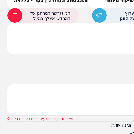
וסף הללויה
הבנים שלעולם לא נפרדים
מיוחד
וההבטחה הגדולה | הגר"י הללויה
הניוזלייטר המרתק של
המחדש אצלך במייל