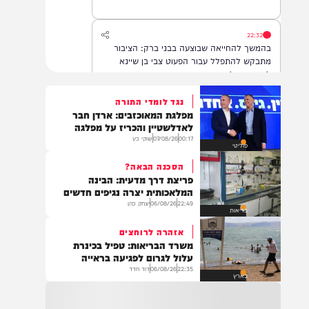
22:32
בהמשך להחייאה שבוצעה בבני ברק: הציבור
מתבקש להתפלל עבור הפעוט צבי בן שיינא
לרפואה שלמה
נגד לומדי התורה
מפלגת המאוכזבים: ארדן חבר
21:32
לאדלשטיין והכריז על מפלגה
בין הזמנים: שלושה בחורי ישיבות חולצו
00:17
07/08/26
שוקי כץ
פוליטי
מהכינרת לאחר שנסחפו לעומק האגם, בחוף
בלתי מוכרז כשהם על גבי אביזר ציפה.
הסכנה הבאה?
פריצת דרך מדעית: הבינה
המלאכותית יצרה נגיפים חדשים
22:49
06/08/26
יצחק כהן
21:31
בריאות
בני ברק: חובשים ופראמדיקים של ארגון הצלה
אזהרה לרוחצים
מבצעים פעולות החייאה על תינוק כבן שנה וחצי
משרד הבריאות: טפיל בכינרת
לאחר שנחנק משקית.
עלול לגרום לפגיעה בראייה
22:35
06/08/26
דוד חדד
בארץ