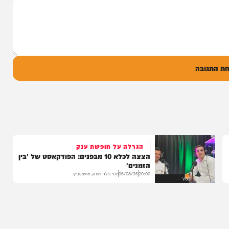
סינגל בכורה בדואט מיוחד לצד אברימי...
14:17
06/08/26
המחדש מיוזיק
0
ל
בה