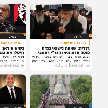
תוכן שאסור לפספס
גלריות
בעולם
בית צדיקים יעמוד
בריאיון לתקשורת הממ
גלריה: שמחת נישואי נכדת
נשיא איראן: "לא מב
פוסק עדת תימן הגר"י רצאבי
חיסלו את המנהיג הע
רבנים ואישי ציבור השתתפו בשמחת נישואי
נשיא איראן מסעוד פזשכיאן מ
נכדת פוסק עדת תימן, הגאון רבי יצחק
כי "קשה לתקשר" עם המ