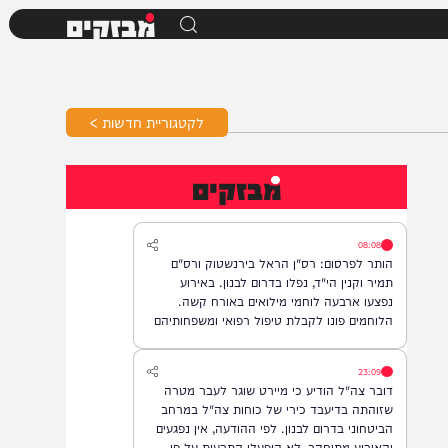
מבזקים
לקטגוריית חדשות >
מבזקים
08:08
הותר לפרסום: רס"ן הראל בירנשטוק ורס"ם
תמיר וקנין הי"ד, נפלו בדרום לבנון. באירוע
נפצעו ארבעה לוחמי מילואים באורח קשה.
הלוחמים פונו לקבלת טיפול רפואי ומשפחותיהם
עודכנו.
23:09
דובר צה"ל הודיע כי מיירט שוגר לעבר מטרה
שזוהתה בדיעבד כירי של כוחות צה"ל במרחב