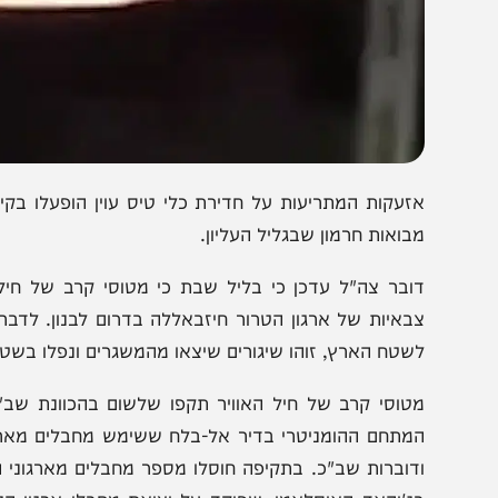
זעקות המתריעות על חדירת כלי טיס עוין הופעלו בקיבוץ אי
בואות חרמון שבגליל העליון.
באיות של ארגון הטרור חיזבאללה בדרום לבנון. לדבריו, "לא
שטח הארץ, זוהו שיגורים שיצאו מהמשגרים ונפלו בשטח לבנון"
טוסי קרב של חיל האוויר תקפו שלשום בהכוונת שב"כ, אמ"ן