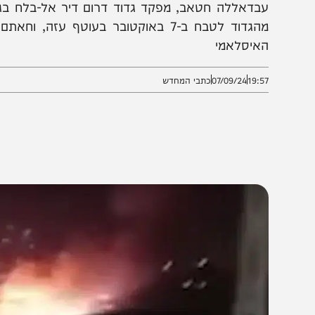
והו שיגורים שיצאו מהמשגרים ונפלו בשטח לבנון • בתקי
בדאללה חטאב, מפקד גדוד דרום דיר אל-בלח בג'יהאד ה
מהגדוד לטבח ב-7 באוקטובר בעוטף עזה, וחא
איסלאמי
19:5
07/09/24
כתבי המחדש