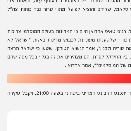
ור חמאס והג'יהאד האיסלאמי. כך מסרו דובר צה"ל
, בהם עבדאללה חטאב, מפקד גדוד דרום דיר אל-בלח
בג'יהאד האיסלאמי, שפיקד על יציאת מחבלי ארגון הטרור מהגדוד לטבח ב-7 באוקטובר בעוטף עזה, וחאתם אבו
 שקידם והוציא לפועל מתווי טרור נגד כוחות צה"ל
איפ ארדואן היום כי המדינות בעולם המוסלמי צריכות
לטענתו מעוניינת לכבוש מדינות באזור. "ישראל לא
 ולבנון", אמר הנשיא הטורקי, שטען כי ישראל תרצה
החידקל לפרת. הם מצהירים את זה בגלוי בכל מפה שהם
וסלמים"", אמר ארדואן.
23:45- נתניהו יקיים מחר התייעצות ביטחונית, שלאחריה יתכנס הקבינט המדיני-ביטחוני בשעה 21:00, ויקבל סקירה