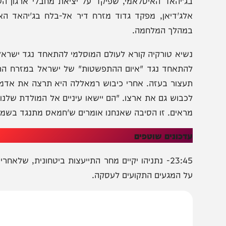
מתחם ההומניטרי בדיר אל-בלח ששימש מחבלים מארגוני הטר
דוברות שב"כ. בתקיפה חוסלו מספר מחבלים מארגוני הטרור
לג'דיאן, מפקד גדוד מזרח דיר אל-בלח בג'יהאד האיסלאמי,
מהלך המלחמה.
שיא טורקיה קורא לעולם המוסלמי להתאחד נגד ישראל: רג'פ ט
התאחד נגד "איום ההתפשטות" של ישראל במזרח התיכון – ש
עצור בעזה. אחרי כיבוש רמאללה היא תרצה את אדמות סוריה
כבוש גם את ארצו. "הם יישאו עיניים אל המולדת שלנו, בין 
ראים. זו הסיבה שאנחנו אומרים ש'חמאס מתנגד בשמם של המ
דכונים שוטפים
ל המגעים התקועים לעסקה.