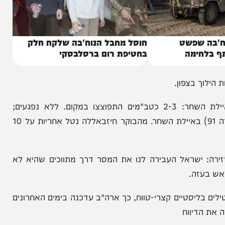
שפשט
חוסל מחבל הנוח'בה שלקח חלק
ימה
בחטיפת רום ברסלבסקי
20:51- מתקפת כטב"מים של חיזבאללה על אזור איילת השחר: 2-3 כטב"מים התפוצצו במקום. ללא נפגעים;
חיזבאללה טוען: תקפנו את מפקדת אוגדת הגליל (אוגדה 91) באיילת השחר. מהבוקר חיזבאללה נטל אחריות על 10