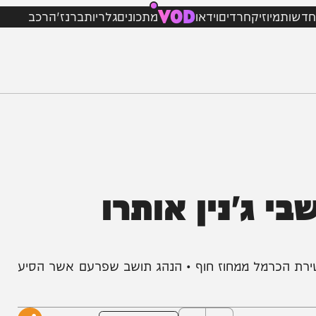
VOD
מיוזיק
חרדים
וידאו
מתכונים
גלריות
ברנז'ה
רכב
: 3 תושבי ג'נין אותרו
ת הכרמל ממחוז חוף • הנהג תושב שפרעם אשר הסיע