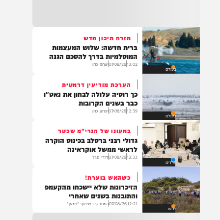
22:32
בהמשך להחייאה שבוצעה בבני ברק: הציבור
מתבקש להתפלל עבור הפעוט צבי בן שיינא
לרפואה שלמה
מזרח תיכון חדש
ברית חדשה: שלוש המעצמות
21:32
המוסלמיות בדרך להסכם הגנה
בין הזמנים: שלושה בחורי ישיבות חולצו
13:02
07/08/26
יצחק כהן
בעולם
מהכינרת לאחר שנסחפו לעומק האגם, בחוף
בלתי מוכרז כשהם על גבי אביזר ציפה.
הערכת מודיעין דרמטית
כך רוסיה עלולה לבחון את נאט"ו
כבר בשנים הקרובות
12:39
07/08/26
יצחק כהן
בעולם
21:31
בני ברק: חובשים ופראמדיקים של ארגון הצלה
במעונו של הגרי"מ שכטר
מבצעים פעולות החייאה על תינוק כבן שנה וחצי
גדולי רבני ברסלב בכינוס הוקרה
לאחר שנחנק משקית.
לראשי ממשל אוקראינה
12:33
07/08/26
דודי סגל
חרדים
כשהאש בוערת!
19:03