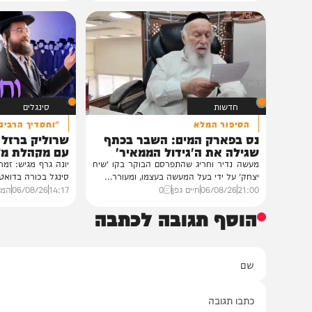
חרדים
במעונו של הגרי"מ שכטר
גדולי רבני ברסלב בכינוס הוקרה
לראשי ממשל אוקראינה
במעונו של פאר הדור וזקן חסידי ברסלב
הגה"צ רבי יעקב מאיר שכטער שליט"א,
ובהשתתפות...
12:33
07/08/26
דודי סגל
0
חדשות
סינגלים
הסיפור המלא
"וחסדיך הרבים"
נס בפארק המים: השבר בכתף
שרוליק ברזל ואברימ
שגילה את ה'גידול הממאיר'
עם מקהלת מלכות בב
מעשה נדיר וחריג שהתפרסם הבוקר בקו 'שיח
יונה גרף מגיש: זמר החתונות
יצחק' על ידי בעל המעשה בעצמו, ומעורר...
סינגל בכורה בדואט מיוחד לצ
21:00
06/08/26
חיים גפן
0
14:17
06/08/26
המחדש מיוזי