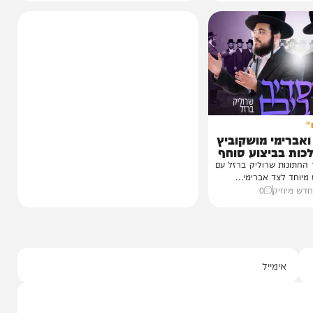
וידאו
כשהאש בוערת!
הזיכרונות שלא יישכחו מהקעמפ
והתובנות בשנים שאחרי
במשך שנים הוא היה מלא בגעגוע לקעמפ שבו
השתתף במשך שנים. הוא זכר איפה...
12:21
07/08/26
המחדש בשיתוף "וימאן"
0
י מושקוביץ
יצוע סוחף
 שרוליק ברזל עם
ד אברימי...
ק
0