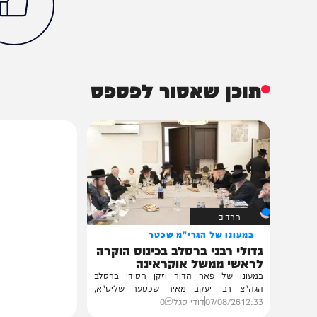
חדשות
משטרה
ג'נין
שבח"ים
הכתבה עניינה א
96%
תוכן שאסור לפספס