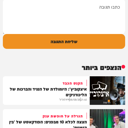
תגובה
שליחת התגובה
הנצפים ביותר
הקנס הכבד
איצקוביץ': היומולדת של הנגיד והברכות של
הליכודניקים
איצקוביץ'
06/08/26
21:40
חדשות
הגרלה על חופשת ענק
הצצה לכלא 10 מבפנים: הפודקאסט של 'בין
הזמנים'