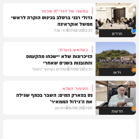
במעונו של הגרי"מ שכטר
גדולי רבני ברסלב בכינוס הוקרה לראשי
ממשל אוקראינה
12:33
07/08/26
דודי סגל
חרדים
כשהאש בוערת!
הזיכרונות שלא יישכחו מהקעמפ
והתובנות בשנים שאחרי
12:21
07/08/26
המחדש בשיתוף "וימאן"
וידאו
הסיפור המלא
נס בפארק המים: השבר בכתף שגילה
את ה'גידול הממאיר'
21:00
06/08/26
חיים גפן
חדשות