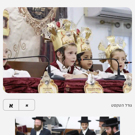
א
גודל הטקסט
א