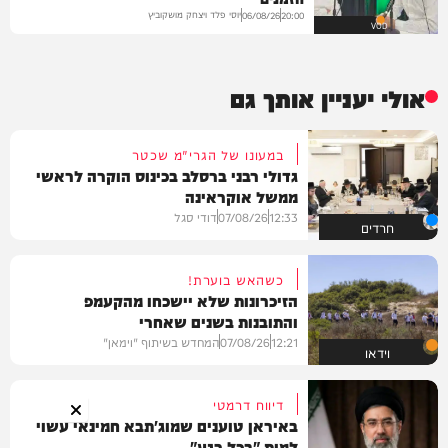
יוסי פלד ויצחק מושקוביץ
06/08/26
20:00
VOD
אולי יעניין אותך גם
במעונו של הגרי"מ שכטר
גדולי רבני ברסלב בכינוס הוקרה לראשי
ממשל אוקראינה
12:33
07/08/26
דודי סגל
חרדים
כשהאש בוערת!
הזיכרונות שלא יישכחו מהקעמפ
והתובנות בשנים שאחרי
12:21
07/08/26
המחדש בשיתוף "וימאן"
וידאו
דיווח דרמטי
באיראן טוענים שמוג'תבא חמינאי עשוי
למות "בכל רגע"