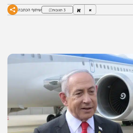
א
שיתוף הכתבה
א
3 תגובות