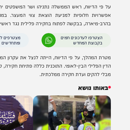
וצאת צווי מעצר נגד ראש הממשלה בנימין נתניהו, שר הביט
ינוואר, נקטו בכירים ישראלים בצעדים מפתיעים.
ל פי הדיווח, ראש הממשלה נתניהו ושר המשפטים יריב לוי
פשרויות חלופיות למניעת הוצאת צווי המעצר. במהלך יו
הרב-מיארה, בבקשה לפתוח בחקירה פלילית נגד ראשי המדינה
הצטרפו לעדכונים חמים
מצטרפים לערוץ
בקבוצת המחדש
ומתחדשים כל הזמן
טרת המהלך, על פי הדיווח, הייתה לנצל את עקרון המשלימות
דין הפלילי הבין-לאומי. התוכנית כללה פתיחת חקירה, סגירתה 
בלי להקים ועדת חקירה ממלכתית.
באותו נושא