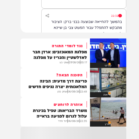
22:32
בהמשך להחייאה שבוצעה בבני ברק: הציבור
מתבקש להתפלל עבור הפעוט צבי בן שיינא
לרפואה שלמה
נגד לומדי התורה
מפלגת המאוכזבים: ארדן חבר
21:32
לאדלשטיין והכריז על מפלגה
בין הזמנים: שלושה בחורי ישיבות חולצו
00:17
07/08/26
שוקי כץ
פוליטי
מהכינרת לאחר שנסחפו לעומק האגם, בחוף
בלתי מוכרז כשהם על גבי אביזר ציפה.
הסכנה הבאה?
פריצת דרך מדעית: הבינה
המלאכותית יצרה נגיפים חדשים
22:49
06/08/26
יצחק כהן
21:31
בריאות
בני ברק: חובשים ופראמדיקים של ארגון הצלה
אזהרה לרוחצים
מבצעים פעולות החייאה על תינוק כבן שנה וחצי
משרד הבריאות: טפיל בכינרת
לאחר שנחנק משקית.
עלול לגרום לפגיעה בראייה
22:35
06/08/26
דוד חדד
בארץ