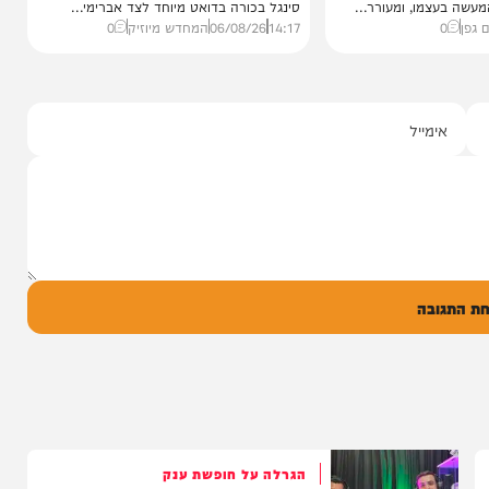
סינגלים
"וחסדיך הרבים"
שבר בכתף
שרוליק ברזל ואברימי מושקוביץ
ממאיר'
עם מקהלת מלכות בביצוע סוחף
הבוקר בקו 'שיח
יונה גרף מגיש: זמר החתונות שרוליק ברזל עם
מו, ומעורר...
סינגל בכורה בדואט מיוחד לצד אברימי...
14:17
06/08/26
המחדש מיוזיק
0
ל