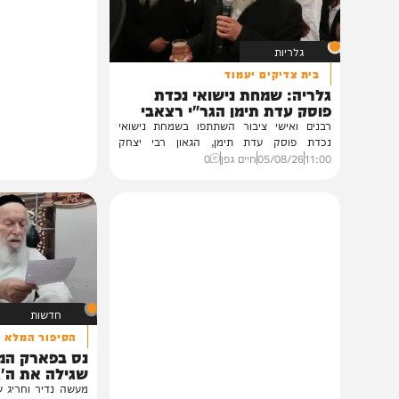
תוכן שאסור לפספס
גלריות
בית צדיקים יעמוד
גלריה: שמחת נישואי נכדת
פוסק עדת תימן הגר"י רצאבי
רבנים ואישי ציבור השתתפו בשמחת נישואי
נכדת פוסק עדת תימן, הגאון רבי יצחק
רצאבי,...
11:00
05/08/26
חיים גפן
0