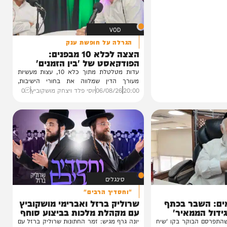
VOD
הגרלה על חופשת ענק
הצצה לכלא 10 מבפנים:
הפודקאסט של 'בין הזמנים'
עדות מטלטלת מתוך כלא 10, עצות מעשיות
מעורך הדין שמלווה את בחורי הישיבות,
ביקורת...
20:00
06/08/26
יוסי פלד ויצחק מושקוביץ
0