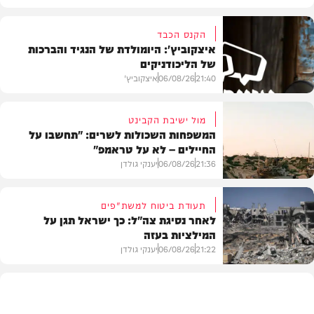
הקנס הכבד
איצקוביץ': היומולדת של הנגיד והברכות
של הליכודניקים
21:40
06/08/26
איצקוביץ'
מול ישיבת הקבינט
המשפחות השכולות לשרים: "תחשבו על
החיילים – לא על טראמפ"
חדשות
21:36
06/08/26
יענקי גולדן
תעודת ביטוח למשת"פים
לאחר נסיגת צה"ל: כך ישראל תגן על
המילציות בעזה
צבא וביטחון
21:22
06/08/26
יענקי גולדן