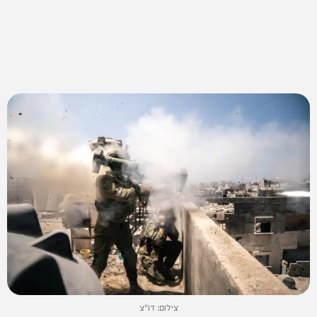
צילום: דו"צ