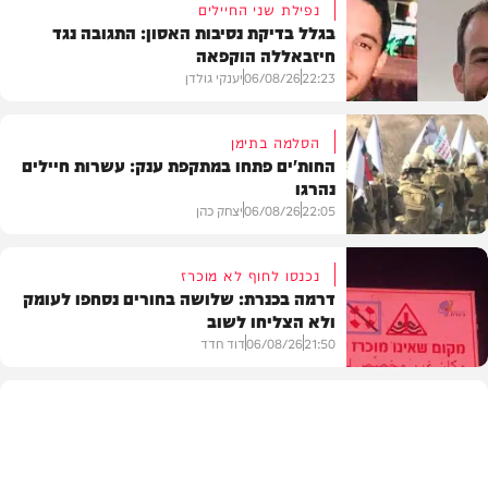
נפילת שני החיילים
בגלל בדיקת נסיבות האסון: התגובה נגד
חיזבאללה הוקפאה
22:23
06/08/26
יענקי גולדן
הסלמה בתימן
החות'ים פתחו במתקפת ענק: עשרות חיילים
נהרגו
צבא וביטחון
22:05
06/08/26
יצחק כהן
נכנסו לחוף לא מוכרז
דרמה בכנרת: שלושה בחורים נסחפו לעומק
ולא הצליחו לשוב
בעולם
21:50
06/08/26
דוד חדד
בארץ