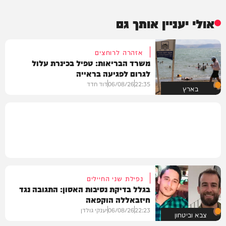
אולי יעניין אותך גם
אזהרה לרוחצים
משרד הבריאות: טפיל בכינרת עלול
לגרום לפגיעה בראייה
22:35
06/08/26
דוד חדד
בארץ
נפילת שני החיילים
בגלל בדיקת נסיבות האסון: התגובה נגד
חיזבאללה הוקפאה
22:23
06/08/26
יענקי גולדן
צבא וביטחון