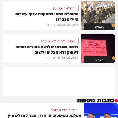
הסלמה בתימן
החות'ים פתחו במתקפת ענק: עשרות
חיילים נהרגו
22:05
06/08/26
יצחק כהן
בעולם
נכנסו לחוף לא מוכרז
דרמה בכנרת: שלושה בחורים נסחפו
לעומק ולא הצליחו לשוב
21:50
06/08/26
דוד חדד
בארץ
כתבות נוספות
נגד לומדי התורה
מפלגת המאוכזבים: ארדן חבר לאדלשטיין