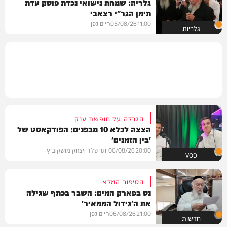
גלריה: שמחת נישואי נכדת פוסק עדת
תימן הגר"י רצאבי
11:00
05/08/26
חיים גפן
גלריות
הגרלה על חופשת ענק
הצצה לכלא 10 מבפנים: הפודקאסט של
'בין הזמנים'
20:00
06/08/26
יוסי פלד ויצחק מושקוביץ
VOD
הסיפור המלא
נס בפארק המים: השבר בכתף שגילה
את ה'גידול הממאיר'
21:00
06/08/26
חיים גפן
חדשות