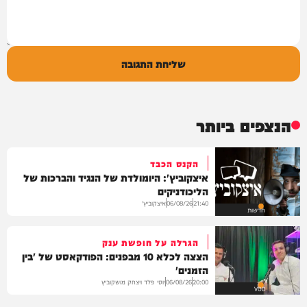
שליחת התגובה
הנצפים ביותר
הקנס הכבד
איצקוביץ': היומולדת של הנגיד והברכות של
הליכודניקים
איצקוביץ'
06/08/26
21:40
חדשות
הגרלה על חופשת ענק
הצצה לכלא 10 מבפנים: הפודקאסט של 'בין
הזמנים'
יוסי פלד ויצחק מושקוביץ
06/08/26
20:00
VOD