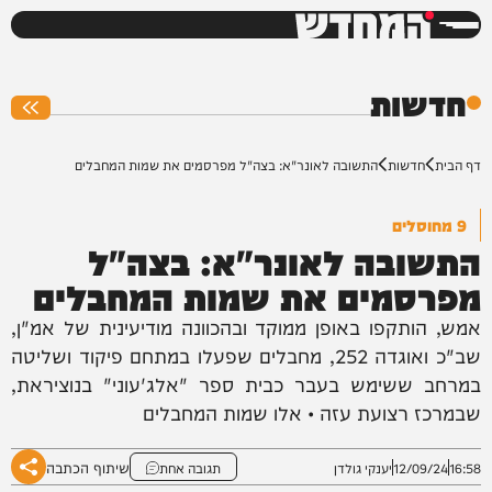
המחדש
0%
חדשות
דף הבית
חדשות
התשובה לאונר"א: בצה"ל מפרסמים את שמות המחבלים
9 מחוסלים
התשובה לאונר"א: בצה"ל
מפרסמים את שמות המחבלים
אמש, הותקפו באופן ממוקד ובהכוונה מודיעינית של אמ"ן,
שב"כ ואוגדה 252, מחבלים שפעלו במתחם פיקוד ושליטה
במרחב ששימש בעבר כבית ספר "אלג'עוני" בנוציראת,
שבמרכז רצועת עזה • אלו שמות המחבלים
שיתוף הכתבה
16:58
12/09/24
יענקי גולדן
תגובה אחת