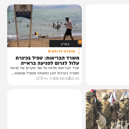
הגרלה על חופשת ענק
הצצה לכלא 10 מבפנים: הפודקאסט של 'בין
הזמנים'
20:00
06/08/26
יוסי פלד ויצחק מושקוביץ
VOD
בארץ
אזהרה לרוחצים
משרד הבריאות: טפיל בכינרת
עלול לגרום לפגיעה בראייה
שרד הבריאות מדווח על שני מקרים של פגיעה
חמורה בקרנית העין כתוצאה מטפיל שנמצא...