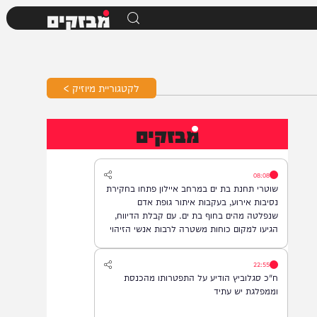
מבזקים
לקטגוריית מיוזיק >
מבזקים
08:08
שוטרי תחנת בת ים במרחב איילון פתחו בחקירת
נסיבות אירוע, בעקבות איתור גופת אדם
שנפלטה מהים בחוף בת ים. עם קבלת הדיווח,
הגיעו למקום כוחות משטרה לרבות אנשי הזיהוי
הפלילי וגורמי ההצלה, והחלו בבדיקת הזירה
ובאיסוף ממצאים. בשלב זה, זהות האדם טרם
22:55
התבררה ואין חשד לפלילים.
ח"כ סגלוביץ הודיע על התפטרותו מהכנסת
וממפלגת יש עתיד