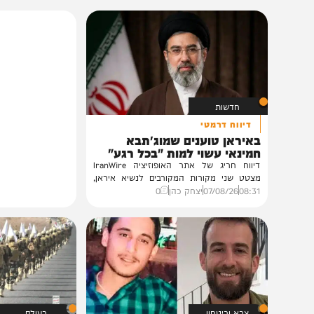
הקנס הכבד
איצקוביץ': היומולדת של הנגיד והברכות
של הליכודניקים
21:40
06/08/26
איצקוביץ'
חדשות
אולי יעניין אותך גם
חדשות
דיווח דרמטי
באיראן טוענים שמוג'תבא
חמינאי עשוי למות "בכל רגע"
דיווח חריג של אתר האופוזיציה IranWire
מצטט שני מקורות המקורבים לנשיא איראן,