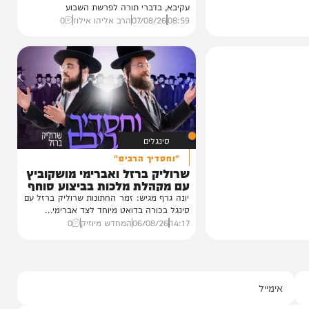
וידאו
צפו ותחי נפשכם
ורחמך: ביאור נפלא על פרשת
עיר הנידחת | הג"ר אליהו אילוז
הג"ר אליהו אילוז שליט"א, רב העיר אור
עקיבא, בדברי תורה לפרשת השבוע
08:59
07/08/26
הרב אליהו אילוז
0
סינגלים
"וחסדיך הרבים"
שרוליק ברזל ואברימי מושקוביץ
עם מקהלת מלכות בביצוע סוחף
יונה גרף מגיש: זמר החתונות שרוליק ברזל עם
סינגל בכורה בדואט מיוחד לצד אברימי...