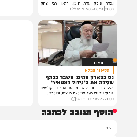
גלריות
בית צדיקים יעמוד
גלריה: שמחת נישואי נכדת
פוסק עדת תימן הגר"י רצאבי
רבנים ואישי ציבור השתתפו בשמחת נישואי
נכדת פוסק עדת תימן, הגאון רבי יצחק
רצאבי,...
11:00
05/08/26
חיים גפן
0
חדשות
הסיפור המלא
נס בפארק המים: השבר בכתף
שגילה את ה'גידול הממאיר'
מעשה נדיר וחריג שהתפרסם הבוקר בקו 'שיח
יצחק' על ידי בעל המעשה בעצמו, ומעורר...