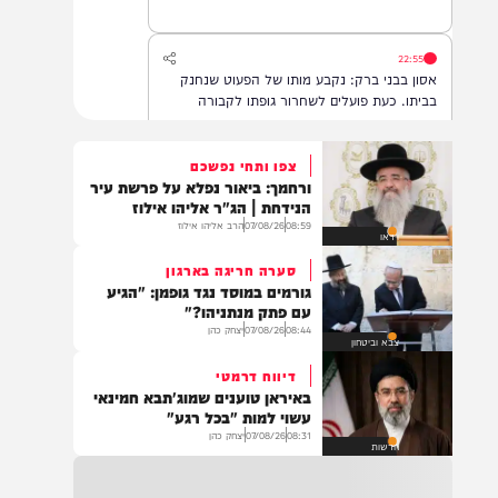
22:55
אסון בבני ברק: נקבע מותו של הפעוט שנחנק
בביתו. כעת פועלים לשחרור גופתו לקבורה
צפו ותחי נפשכם
ורחמך: ביאור נפלא על פרשת עיר
22:32
הנידחת | הג"ר אליהו אילוז
בהמשך להחייאה שבוצעה בבני ברק: הציבור
08:59
07/08/26
הרב אליהו אילוז
וידאו
מתבקש להתפלל עבור הפעוט צבי בן שיינא
לרפואה שלמה
סערה חריגה בארגון
גורמים במוסד נגד גופמן: "הגיע
עם פתק מנתניהו?"
08:44
07/08/26
יצחק כהן
21:32
צבא וביטחון
בין הזמנים: שלושה בחורי ישיבות חולצו
דיווח דרמטי
מהכינרת לאחר שנסחפו לעומק האגם, בחוף
באיראן טוענים שמוג'תבא חמינאי
בלתי מוכרז כשהם על גבי אביזר ציפה.
עשוי למות "בכל רגע"
08:31
07/08/26
יצחק כהן