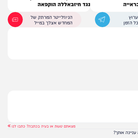
בכינרת עלול
בגלל בדיקת נסיבות האסון: התגובה
נגד חיזבאללה הוקפאה
הניוזלייטר המרתק של
המחדש אצלך במייל