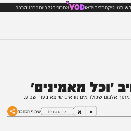
VOD
וזיק
חרדים
וידאו
מתכונים
גלריות
ברנז'ה
רכב
 ״וכל מאמינים״
אלבום שכולו ימים נוראים שייצא בעוד שבוע.
א
שיתוף הכתבה
א
אין תגובות