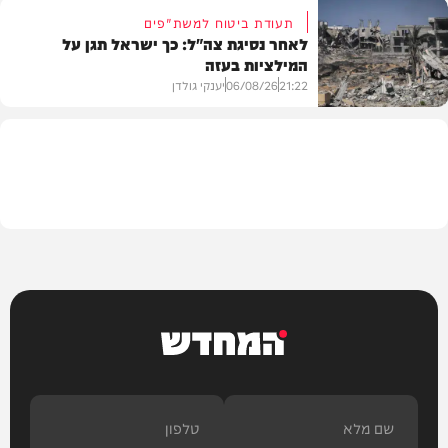
תעודת ביטוח למשת"פים
לאחר נסיגת צה"ל: כך ישראל תגן על
המילציות בעזה
צבא וביטחון
21:22
06/08/26
יענקי גולדן
צבא וביטחון
המחדש