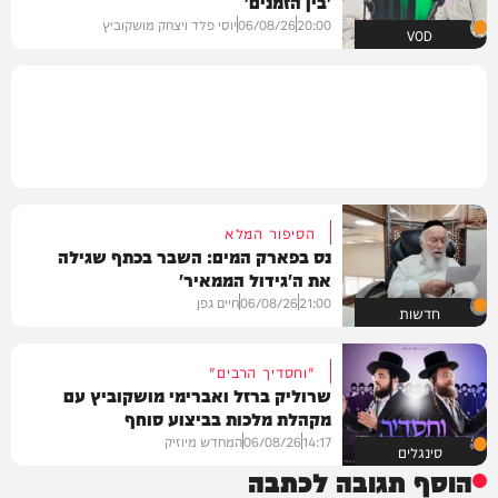
'בין הזמנים'
20:00
06/08/26
יוסי פלד ויצחק מושקוביץ
VOD
הסיפור המלא
נס בפארק המים: השבר בכתף שגילה
את ה'גידול הממאיר'
21:00
06/08/26
חיים גפן
חדשות
"וחסדיך הרבים"
שרוליק ברזל ואברימי מושקוביץ עם
מקהלת מלכות בביצוע סוחף
14:17
06/08/26
המחדש מיוזיק
סינגלים
הוסף תגובה לכתבה