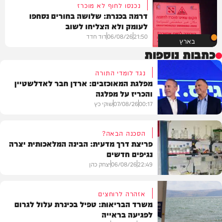
נכנסו לחוף לא מוכרז
דרמה בכנרת: שלושה בחורים נסחפו
לעומק ולא הצליחו לשוב
21:50
06/08/26
דוד חדד
בארץ
כתבות נוספות
נגד לומדי התורה
מפלגת המאוכזבים: ארדן חבר לאדלשטיין
והכריז על מפלגה
00:17
07/08/26
שוקי כץ
הסכנה הבאה?
פריצת דרך מדעית: הבינה המלאכותית יצרה
נגיפים חדשים
פוליטי
22:49
06/08/26
יצחק כהן
אזהרה לרוחצים
משרד הבריאות: טפיל בכינרת עלול לגרום
לפגיעה בראייה
בריאות