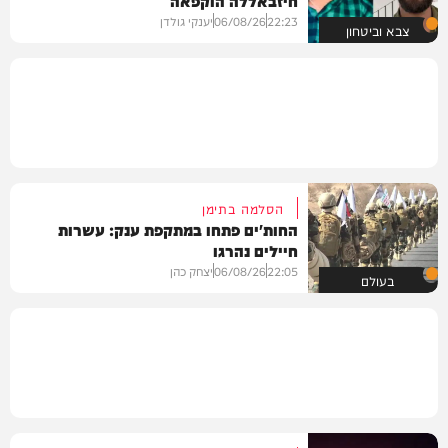
22:23
06/08/26
יענקי גולדן
צבא וביטחון
הסלמה בתימן
החות'ים פתחו במתקפת ענק: עשרות
חיילים נהרגו
22:05
06/08/26
יצחק כהן
בעולם