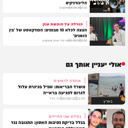
הליכודניקים
איצקוביץ'
06/08/26
21:40
חדשות
הגרלה על חופשת ענק
הצצה לכלא 10 מבפנים: הפודקאסט של 'בין
הזמנים'
יוסי פלד ויצחק מושקוביץ
06/08/26
20:00
VOD
אולי יעניין אותך גם
אזהרה לרוחצים
משרד הבריאות: טפיל בכינרת עלול
לגרום לפגיעה בראייה
22:35
06/08/26
דוד חדד
בארץ
נפילת שני החיילים
בגלל בדיקת נסיבות האסון: התגובה נגד
חיזבאללה הוקפאה