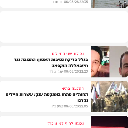
22:35
06/08/26
דוד חדד
בארץ
נפילת שני החיילים
בגלל בדיקת נסיבות האסון: התגובה נגד
חיזבאללה הוקפאה
22:23
06/08/26
יענקי גולדן
הסלמה בתימן
החות'ים פתחו במתקפת ענק: עשרות חיילים
נהרגו
צבא וביטחון
22:05
06/08/26
יצחק כהן
נכנסו לחוף לא מוכרז