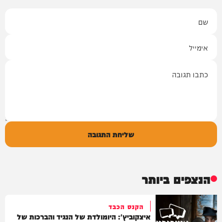
שם
אימייל
תגובה
שליחת התגובה
הנצפים ביותר
הקנס הכבד
איצקוביץ': היומולדת של הנגיד והברכות של