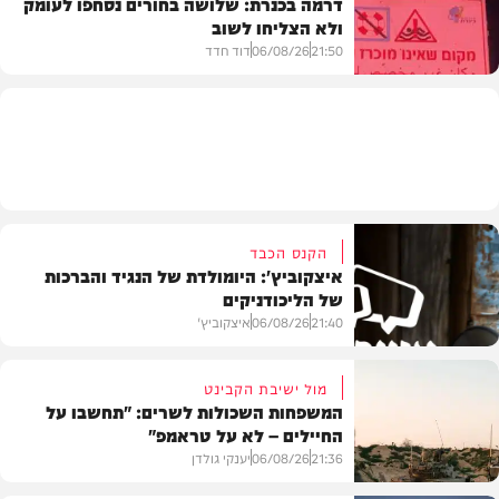
דרמה בכנרת: שלושה בחורים נסחפו לעומק
ולא הצליחו לשוב
בעולם
21:50
06/08/26
דוד חדד
בארץ
הקנס הכבד
איצקוביץ': היומולדת של הנגיד והברכות
של הליכודניקים
21:40
06/08/26
איצקוביץ'
מול ישיבת הקבינט
המשפחות השכולות לשרים: "תחשבו על
החיילים – לא על טראמפ"
חדשות
21:36
06/08/26
יענקי גולדן